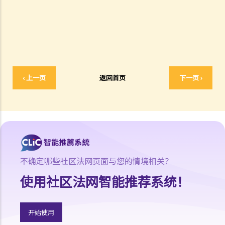
10. 版权拥有人可否转让其作品的版权予他人？
11. 版权转让和版权特许，有甚么分别？
12. 就版权法而言，甚么是精神权利？
13. 表演者可就他们的演出享有版权吗？
版权的拥有权
‹ 上一页
返回首页
下一页 ›
14. 谁拥有作品的版权？不同种类的作品，会否有不同的拥有权？
15. 一名自由身的电脑程式员，撰写了一个电脑程式，用以记录我公司
的存货。我已向他支付全数酬劳，但我们从没有讨论过程式的版权属于
谁。那么我是该电脑程式的版权拥有人吗？如果不是，我可以就这个程
式享有甚么权利？
16. 我和另外两名作者一起撰写了一本书，这本书共有十二个分章，而
不确定哪些社区法网页面与您的情境相关？
我们每人各自写了四个分章。这本书的版权将如何分配？
使用社区法网智能推荐系统！
17. 我与另外两名作者一起写了一本书，但我们之间没有一个是任何一
部分的独立作者，我们在每一分章都有参与写作及修订。这本书的版权
将如何分配？
开始使用
18. 若拥有作品版权的公司已经不存在或已经被接管，有关版权会被怎