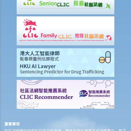
A. 在这些模拟个案内，有关人等会否侵犯作品的版权？
1. 我借了一本书，而书中某些内容的版权已过期。如果我只影印含有这
些内容之那几页书，我会否仍然侵犯了这本书的版权？
2. 我是一名店东，我买了一只正版的音乐CD光碟。如果我在店内播放这
只CD光碟，我会侵犯版权吗？
3. 我买了一只正版电影DVD光碟，如果我在一个慈善筹款活动上播放这
只电影光碟，我有侵犯版权吗？
4. 我买了一只正版电脑游戏CD光碟，如果把CD光碟借给我的朋友，让
他在自己的电脑也可以玩这个游戏，我要为侵犯版权负上责任吗？
5. 一名学生复印了一本书，并分发给全班同学，他有侵犯版权吗？他的
同学又是否有侵犯版权？
6. 我在街上买了一只盗版VCD光碟，我要就侵犯版权，负上法律责任
吗？
7. 如果我只阅读网上的文章，或听网上找到的音乐，我有侵犯版权吗？
8. 根据版权条例，平衡进口（或灰色市场货物）是否合法？
重要事项
9. 我在撰写报告时，从互联网摘录了一些段落、列表和图像，并包括在
社区法网提供的资料只供初步参考，而有关资料并非正式法律意见。阁下