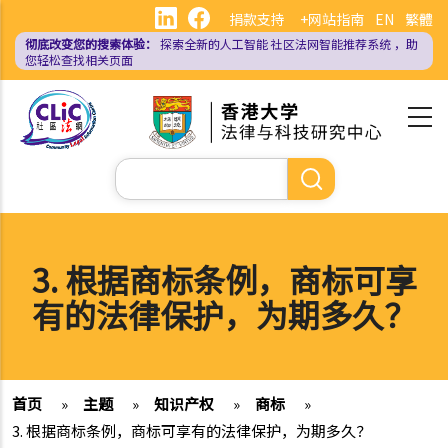
跳
捐款支持
+网站指南
EN
繁體
转
彻底改变您的搜索体验：
探索全新的人工智能
社区法网智能推荐系统
，助
到
您轻松查找相关页面
主
要
内
容
搜
索
3. 根据商标条例，商标可享
有的法律保护，为期多久？
首页
»
主题
»
知识产权
»
商标
»
3. 根据商标条例，商标可享有的法律保护，为期多久？