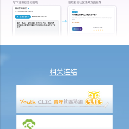
样处置？
19. 拥有非同质化代币（NFT）是否等同拥有其版权？
20. 我可否于离职后使用在受雇工作期间制作的作品？
21. 可否在没有作品的正本的情况下保留作品的版权？
版权及科技资讯
22. 关于印刷品的版权法例，是否同样适用于电子形式作品？
23. 「多媒体作品」是甚么意思？这类作品的版权会有甚么特别之处
吗？
相关连结
24. 在网站列载的内容及电邮讯息，是否会受到版权保护？那么互联网
站的域名又如何？
25. 我从一个美国网站下载了一些图像。要决定我是否侵犯版权，应该
根据美国的法例还是香港的法例？
26. 在未得到版权拥有人的同意下，将他人的网页连结到另一处（即是
在网页内加入超连结(hyperlink)，浏览者可经过超连结登入另一个网
页），这样做是否合法？
侵犯版权及允许的作为（获豁免侵权之行为）