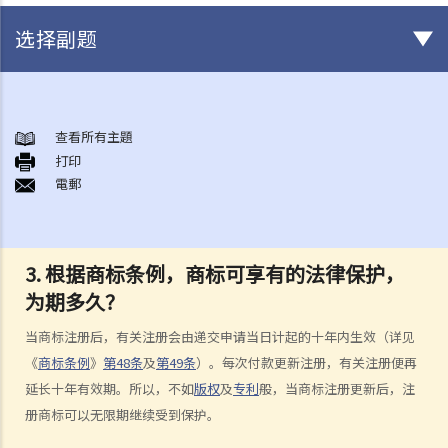
选择副题
版权
一般事项
查看所有主題
打印
1. 我怎样可以取得版权？
電郵
2. 版权的有效期可持续多久？
3. 甚么是版权告示？如果我是版权拥有人，我有需要在作品内加上版权
告示吗？
3. 根据商标条例，商标可享有的法律保护，
4. 我怎样可以找出作品的版权拥有人？
为期多久？
5. 我怎样可以取得许可，去使用版权作品？
6. 有没有作品可供我自由使用，而毋须事先向版权拥有人或有关负责人
当商标注册后，有关注册会由递交申请当日计起的十年内生效（详见
取得许可？
《
商标条例
》
第48条
及
第49条
）。每次付款更新注册，有关注册便再
7. 承接问题6，由政府出版之物品是否在公共领域之内？
延长十年有效期。所以，不如
版权
及
专利
般，当商标注册更新后，注
8. 我的作品版权在其他国家有效吗？
册商标可以无限期继续受到保护。
9. 外国人拥有的版权在香港有效吗？