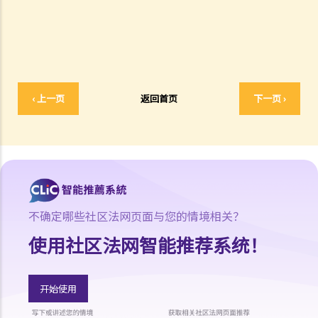
7. 承接问题6，由政府出版之物品是否在公共领域之内？
8. 我的作品版权在其他国家有效吗？
9. 外国人拥有的版权在香港有效吗？
10. 版权拥有人可否转让其作品的版权予他人？
11. 版权转让和版权特许，有甚么分别？
12. 就版权法而言，甚么是精神权利？
‹ 上一页
返回首页
下一页 ›
13. 表演者可就他们的演出享有版权吗？
版权的拥有权
14. 谁拥有作品的版权？不同种类的作品，会否有不同的拥有权？
15. 一名自由身的电脑程式员，撰写了一个电脑程式，用以记录我公司
的存货。我已向他支付全数酬劳，但我们从没有讨论过程式的版权属于
不确定哪些社区法网页面与您的情境相关？
谁。那么我是该电脑程式的版权拥有人吗？如果不是，我可以就这个程
使用社区法网智能推荐系统！
式享有甚么权利？
16. 我和另外两名作者一起撰写了一本书，这本书共有十二个分章，而
我们每人各自写了四个分章。这本书的版权将如何分配？
开始使用
17. 我与另外两名作者一起写了一本书，但我们之间没有一个是任何一
部分的独立作者，我们在每一分章都有参与写作及修订。这本书的版权