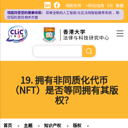
跳
捐款支持
+网站指南
EN
繁體
转
彻底改变您的搜索体验：
探索全新的人工智能
社区法网智能推荐系统
，助
到
您轻松查找相关页面
主
要
内
容
搜
索
19. 拥有非同质化代币
（NFT）是否等同拥有其版
权？
首页
»
主题
»
知识产权
»
版权
»