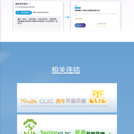
将如何分配？
18. 若拥有作品版权的公司已经不存在或已经被接管，有关版权会被怎
样处置？
19. 拥有非同质化代币（NFT）是否等同拥有其版权？
20. 我可否于离职后使用在受雇工作期间制作的作品？
21. 可否在没有作品的正本的情况下保留作品的版权？
版权及科技资讯
相关连结
22. 关于印刷品的版权法例，是否同样适用于电子形式作品？
23. 「多媒体作品」是甚么意思？这类作品的版权会有甚么特别之处
吗？
24. 在网站列载的内容及电邮讯息，是否会受到版权保护？那么互联网
站的域名又如何？
25. 我从一个美国网站下载了一些图像。要决定我是否侵犯版权，应该
根据美国的法例还是香港的法例？
26. 在未得到版权拥有人的同意下，将他人的网页连结到另一处（即是
在网页内加入超连结(hyperlink)，浏览者可经过超连结登入另一个网