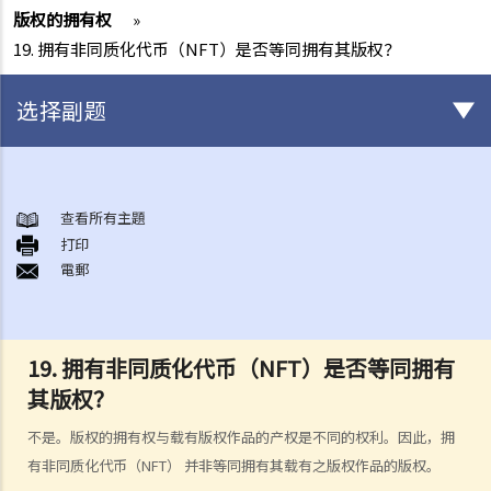
版权的拥有权
»
19. 拥有非同质化代币（NFT）是否等同拥有其版权？
选择副题
版权
一般事项
查看所有主題
打印
1. 我怎样可以取得版权？
電郵
2. 版权的有效期可持续多久？
3. 甚么是版权告示？如果我是版权拥有人，我有需要在作品内加上版权
告示吗？
19. 拥有非同质化代币（NFT）是否等同拥有
4. 我怎样可以找出作品的版权拥有人？
其版权？
5. 我怎样可以取得许可，去使用版权作品？
6. 有没有作品可供我自由使用，而毋须事先向版权拥有人或有关负责人
不是。版权的拥有权与载有版权作品的产权是不同的权利。因此，拥
取得许可？
有非同质化代币（NFT） 并非等同拥有其载有之版权作品的版权。