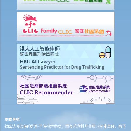
页），这样做是否合法？
侵犯版权及允许的作为（获豁免侵权之行为）
A. 在这些模拟个案内，有关人等会否侵犯作品的版权？
1. 我借了一本书，而书中某些内容的版权已过期。如果我只影印含有这
些内容之那几页书，我会否仍然侵犯了这本书的版权？
2. 我是一名店东，我买了一只正版的音乐CD光碟。如果我在店内播放这
只CD光碟，我会侵犯版权吗？
3. 我买了一只正版电影DVD光碟，如果我在一个慈善筹款活动上播放这
只电影光碟，我有侵犯版权吗？
4. 我买了一只正版电脑游戏CD光碟，如果把CD光碟借给我的朋友，让
他在自己的电脑也可以玩这个游戏，我要为侵犯版权负上责任吗？
5. 一名学生复印了一本书，并分发给全班同学，他有侵犯版权吗？他的
同学又是否有侵犯版权？
6. 我在街上买了一只盗版VCD光碟，我要就侵犯版权，负上法律责任
重要事项
吗？
社区法网提供的资料只供初步参考，而有关资料并非正式法律意见。阁下
7. 如果我只阅读网上的文章，或听网上找到的音乐，我有侵犯版权吗？