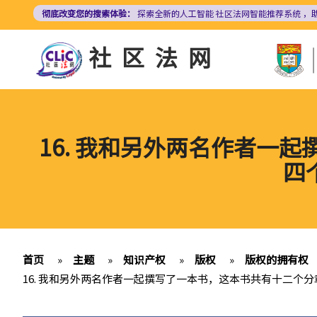
跳
彻底改变您的搜索体验：
探索全新的人工智能
社区法网智能推荐系统
，
转
到
社区法网
主
要
内
容
16. 我和另外两名作者一
四
首页
»
主题
»
知识产权
»
版权
»
版权的拥有权
16. 我和另外两名作者一起撰写了一本书，这本书共有十二个