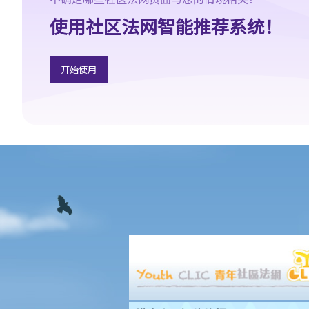
10. 版权拥有人可否转让其作品的版权予他人？
使用社区法网智能推荐系统！
11. 版权转让和版权特许，有甚么分别？
12. 就版权法而言，甚么是精神权利？
13. 表演者可就他们的演出享有版权吗？
开始使用
版权的拥有权
14. 谁拥有作品的版权？不同种类的作品，会否有不同的拥有权？
15. 一名自由身的电脑程式员，撰写了一个电脑程式，用以记录我公
司的存货。我已向他支付全数酬劳，但我们从没有讨论过程式的版
权属于谁。那么我是该电脑程式的版权拥有人吗？如果不是，我可
以就这个程式享有甚么权利？
16. 我和另外两名作者一起撰写了一本书，这本书共有十二个分章，
而我们每人各自写了四个分章。这本书的版权将如何分配？
17. 我与另外两名作者一起写了一本书，但我们之间没有一个是任何
一部分的独立作者，我们在每一分章都有参与写作及修订。这本书
的版权将如何分配？
18. 若拥有作品版权的公司已经不存在或已经被接管，有关版权会被