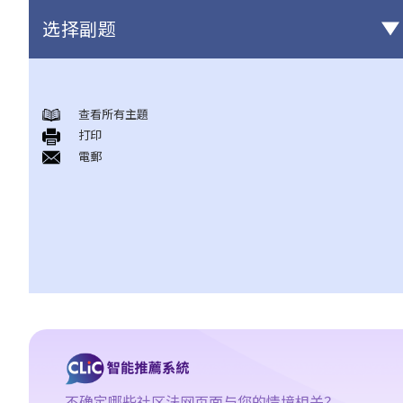
选择副题
版权
查看所有主題
一般事项
打印
1. 我怎样可以取得版权？
電郵
2. 版权的有效期可持续多久？
3. 甚么是版权告示？如果我是版权拥有人，我有需要在作品内加上
版权告示吗？
4. 我怎样可以找出作品的版权拥有人？
5. 我怎样可以取得许可，去使用版权作品？
6. 有没有作品可供我自由使用，而毋须事先向版权拥有人或有关负
责人取得许可？
7. 承接问题6，由政府出版之物品是否在公共领域之内？
8. 我的作品版权在其他国家有效吗？
9. 外国人拥有的版权在香港有效吗？
不确定哪些社区法网页面与您的情境相关？