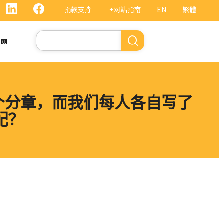
捐款支持
+网站指南
EN
繁體
搜
法网
索
二个分章，而我们每人各自写了
配？