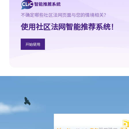
2. 谁人合资格担任陪审员?
3. 陪审员之职责是甚么？
不确定哪些社区法网页面与您的情境相关？
律政司
使用社区法网智能推荐系统！
1. 谁人掌管律政司？此政府官员之主要职责是甚么？
2. 律政司之主要工作范围是甚么？
开始使用
法律专业
1. 律师（又称事务律师）与大律师之主要分别是甚么？
2. 怎样能成为大律师？
3. 怎样能成为律师（事务律师）？
免费或资助之法律支援服务
仲裁
1. 仲裁是甚么？
2. 香港国际仲裁中心之简介
调解
1. 何谓调解？
2. 谁是调解员？