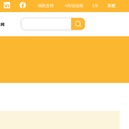
捐款支持
+网站指南
EN
繁體
搜
法网
索