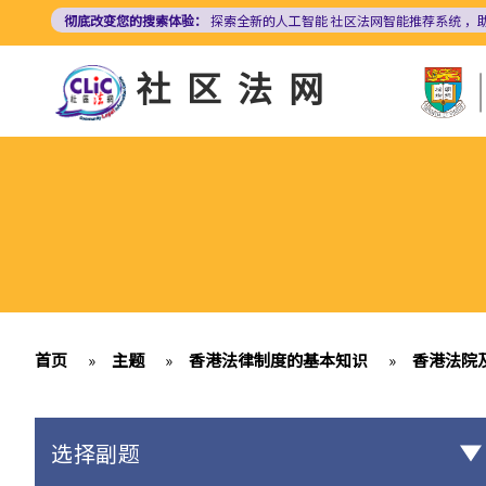
跳
彻底改变您的搜索体验：
探索全新的人工智能
社区法网智能推荐系统
，
转
到
社区法网
主
要
内
容
首页
»
主题
»
香港法律制度的基本知识
»
香港法院
选择副题