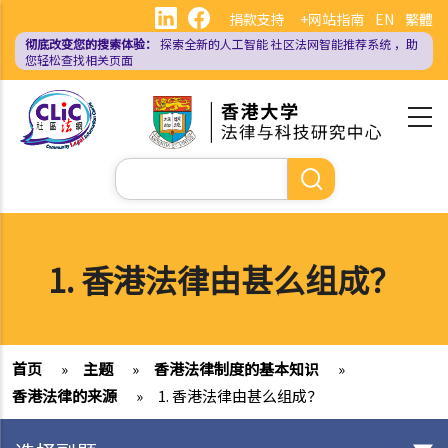
跳
捐款支持
+网站指南
EN
繁體
转
彻底改变您的搜索体验：
探索全新的人工智能
社区法网智能推荐系统
，助
到
您轻松查找相关页面
主
要
内
容
搜
索
1. 香港法律由甚么组成？
首页
»
主题
»
香港法律制度的基本知识
»
香港法律的来源
»
1. 香港法律由甚么组成？