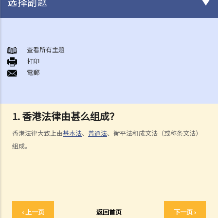
选择副题
法治
香港法律的来源
查看所有主題
1. 香港法律由甚么组成？
打印
電郵
2. 基本法对香港之法律制度有甚么影响？
3. 普通法和衡平法如何于香港法律制度下运作？
4. 除基本法、普通法和衡平法外，香港法律制度还包含那些法律？
1. 香港法律由甚么组成？
香港法院及司法机构
1. 香港有哪几间主要法院？
香港法律大致上由
基本法
、
普通法
、衡平法和成文法（或称条文法）
2. 甚么案件会由上述之主要法院审理？
组成。
3. 除上述之主要法院外，香港还有那些法院？
4. 英文是否于香港法院内使用之唯一语言？
5. 香港法院之判决可否于外国执行？
6. 如何委任或罢免香港之法官？
刑事法及民事法
‹ 上一页
返回首页
下一页 ›