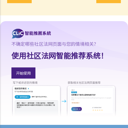
1. 香港之刑事诉讼与民事诉讼有何主要分别?
2. 谁人合资格担任陪审员?
3. 陪审员之职责是甚么？
律政司
1. 谁人掌管律政司？此政府官员之主要职责是甚么？
不确定哪些社区法网页面与您的情境相关？
2. 律政司之主要工作范围是甚么？
使用社区法网智能推荐系统！
法律专业
1. 律师（又称事务律师）与大律师之主要分别是甚么？
2. 怎样能成为大律师？
开始使用
3. 怎样能成为律师（事务律师）？
免费或资助之法律支援服务
仲裁
1. 仲裁是甚么？
2. 香港国际仲裁中心之简介
调解