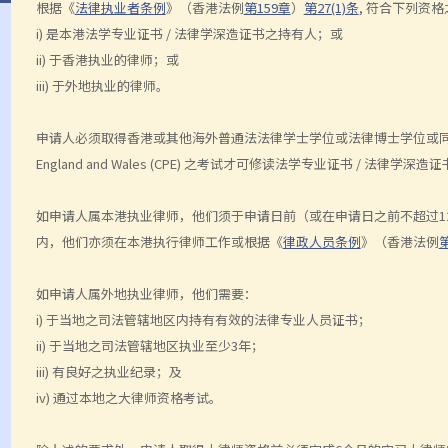
根据《
法律执业者条例
》（香港法例
第159章
）
第27(1)条
, 符合下列资
i) 是本港法学专业证书 / 法律学深造证书之持有人；或
ii) 于香港执业的律师；或
iii) 于外地执业的律师。
申请人必须取得香港或其他海外普通法法律学士学位或法律博士学位或同等学历之人士 ，或
England and Wales (CPE) 之考试才可修读法学专业证书 / 法律学深造
如申请人属本港执业律师，他们须于申请日前（或在申请日之前不超过1
内，他们亦须在本港执行律师工作或根据《
律政人员条例
》（香港法例
如申请人属外地执业律师，他们需要：
i) 于当地之司法管辖地区内持有有效的法律专业人员证书；
ii) 于当地之司法管辖地区执业至少3年；
iii) 有良好之执业纪录；及
iv) 通过本地之大律师资格考试。