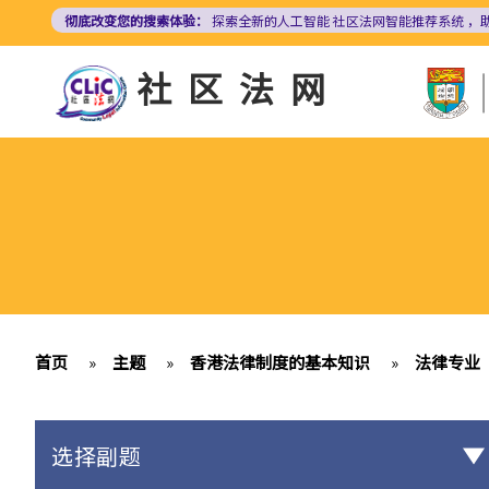
跳
彻底改变您的搜索体验：
探索全新的人工智能
社区法网智能推荐系统
，
转
到
社区法网
主
要
内
容
首页
»
主题
»
香港法律制度的基本知识
»
法律专业
选择副题