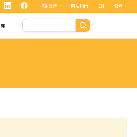
捐款支持
+网站指南
EN
繁體
搜
法网
索