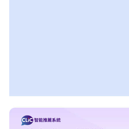
2. 谁人合资格担任陪审员?
3. 陪审员之职责是甚么？
律政司
1. 谁人掌管律政司？此政府官员之主要职责是甚么？
2. 律政司之主要工作范围是甚么？
法律专业
1. 律师（又称事务律师）与大律师之主要分别是甚么？
2. 怎样能成为大律师？
3. 怎样能成为律师（事务律师）？
免费或资助之法律支援服务
仲裁
1. 仲裁是甚么？
2. 香港国际仲裁中心之简介
调解
1. 何谓调解？
2. 谁是调解员？