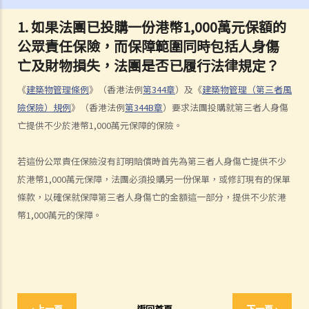
另一份呢？
1. 如果法團已投購一份港幣1,000萬元保額的
B. 第三者風險保險須予承保的法律責任
公眾責任保險，而保障範圍同時包括人身傷
1. 誰是第三者？
亡及財物損失，法團是否已履行法律規定？
2. 第三者風險保險需要承保財物損失嗎？
《
建築物管理條例
》（香港法例
第344章
）及《
建築物管理（第三者風
3.法團是否有法律責任就違例建築工程（僭建物）所衍生的法律責任投
險保險）規例
》（香港法例
第344B章
）要求法團投購就第三者人身傷
購保險？
亡提供不少於港幣1,000萬元保障的保險。
C. 最低承保額
D. 通知業主
若這份公眾責任保險沒有訂明賠償時首先為第三者人身傷亡提供不少
E. 向土地註冊處處長報告
於港幣1,000萬元保障，法團必須投購另一份保單，或修訂現有的保單
F. 沒有投購第三者風險保險的法律責任
條款，以確保就保障第三者人身傷亡的金額這一部分，提供不少於港
G. 對法團及第三者的保障
幣1,000萬元的保障。
H.投購第三者風險保險的重要性
強制驗樓計劃及強制驗窗計劃
1.甚麼是強制驗樓計劃及強制驗窗計劃？
2. 甚麼大廈需要強制驗樓或/及強制驗窗？
3. 強制驗樓計劃及強制驗窗計劃有甚麼程序？
‹ 上一頁
返回首頁
下一頁 ›