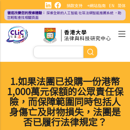
移
捐款支持
+網站指南
EN
简体
至
徹底改變您的搜索體驗：
探索全新的人工智能
社區法網智能推薦系統
，助
主
您輕鬆查找相關頁面
內
容
Search
1.如果法團已投購一份港幣
1,000萬元保額的公眾責任保
險，而保障範圍同時包括人
身傷亡及財物損失，法團是
否已履行法律規定？