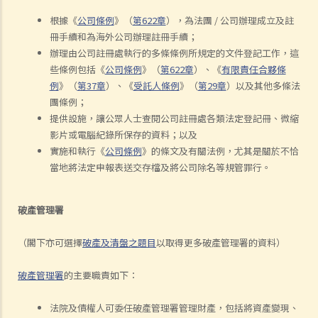
根據《
公司條例
》（
第622章
），為法團 / 公司辦理成立及註
冊手續和為海外公司辦理註冊手續；
辦理由公司註冊處執行的多條條例所規定的文件登記工作，這
些條例包括《
公司條例
》（
第622章
）、《
有限責任合夥條
例
》（
第37章
）、《
受託人條例
》（
第29章
）以及其他多條法
團條例；
提供設施，讓公眾人士查閱公司註冊處各類法定登記冊、微縮
影片或電腦紀錄所保存的資料；以及
實施和執行《
公司條例
》的條文及有關法例，尤其是關於不恰
當地將法定申報表送交存檔及將公司除名等規管罪行。
破產管理署
（閣下亦可選擇
破產及清盤之題目
以取得更多破產管理署的資料）
破產管理署
的主要職責如下：
法院及債權人可委任破產管理署管理財產，包括將資產變現、