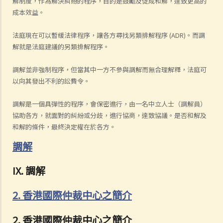
解制度，作為解決糾紛的程序，目的是鼓勵及促成和解，達致更高的
成本效益。
法庭現在可以暫緩法律程序，讓各方尋找另類排解程序 (ADR)。而調
解就是法庭建議的另類排解程序。
調解並非強制程序，但當其中一方不參與調解而無合理解釋，法庭可
以向其發出不利的訟費令。
調解是一個具彈性的程序，會保密進行，由一名中立人士（調解員）
協助各方，就面對的糾紛或分歧，進行協商，達致協議。是否和解及
和解的條件，最終決定權在於各方。
調解
IX. 調解
2. 香港國際仲裁中心之簡介
2. 香港國際仲裁中心之簡介