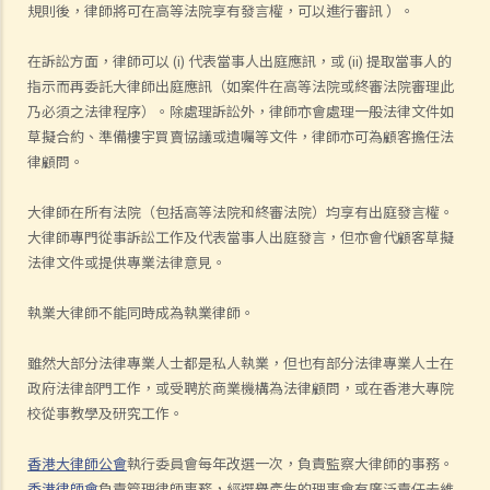
規則後，律師將可在高等法院享有發言權，可以進行審訊 ）。
在訴訟方面，律師可以 (i) 代表當事人出庭應訊，或 (ii) 提取當事人的
指示而再委託大律師出庭應訊（如案件在高等法院或終審法院審理此
乃必須之法律程序）。除處理訴訟外，律師亦會處理一般法律文件如
草擬合約、準備樓宇買賣協議或遺囑等文件，律師亦可為顧客擔任法
律顧問。
大律師在所有法院（包括高等法院和終審法院）均享有出庭發言權。
大律師專門從事訴訟工作及代表當事人出庭發言，但亦會代顧客草擬
法律文件或提供專業法律意見。
執業大律師不能同時成為執業律師。
雖然大部分法律專業人士都是私人執業，但也有部分法律專業人士在
政府法律部門工作，或受聘於商業機構為法律顧問，或在香港大專院
校從事教學及研究工作。
香港大律師公會
執行委員會每年改選一次，負責監察大律師的事務。
香港律師會
負責管理律師事務，經選舉產生的理事會有廣泛責任去維