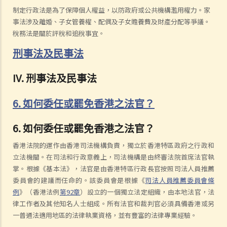
制定行政法是為了保障個人權益，以防政府或公共機構濫用權力。家
事法涉及離婚、子女管養權、配偶及子女贍養費及財產分配等爭議。
稅務法是關於評稅和追稅事宜。
刑事法及民事法
IV. 刑事法及民事法
6. 如何委任或罷免香港之法官？
6. 如何委任或罷免香港之法官？
香港法院的運作由香港司法機構負責，獨立於香港特區政府之行政和
立法機關。在司法和行政意義上，司法機構是由終審法院首席法官執
掌。根據《基本法》，法官是由香港特區行政長官按照司法人員推薦
委員會的建議而任命的。該委員會是根據《
司法人員推薦委員會條
例
》（香港法例
第92章
）設立的一個獨立法定組織，由本地法官，法
律工作者及其他知名人士組成。所有法官和裁判官必須具備香港或另
一普通法適用地區的法律執業資格，並有豐富的法律專業經驗。