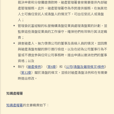
裁決申索和分發攤還債款時，破產管理署會按需要提供內部破
產管理服務。此外，破產管理署亦為市民提供服務，在無其他
人士可擔任受託人或清盤人的情況下，可出任受託人或清盤
人；
管理委託富經驗的私營機構清盤從業員處理清盤案的計劃，並
監察這些清盤從業員的工作操守，確保他們有效執行其法定職
責；
調查破產人、無力償債公司的董事及高級人員的情況，並因應
與破產清盤有關的罪行進行檢控，以及在認為公司董事行為不
當或不適宜參與任何公司事務時，提出申請以撤消他們的董事
資格；以及
執行《
破產條例
》（
第6章
）和《
公司(清盤及雜項條文)條例
》
（
第32章
）關於清盤的條文，並檢討破產清盤法例和在有需要
時提出修改。
知識產權署
知識產權署
的主要職責如下：