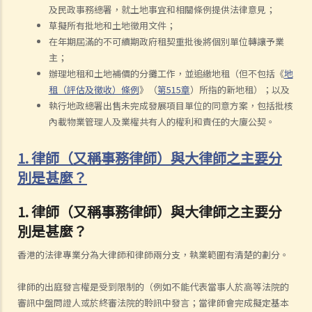
及民政事務總署，就土地事宜和相關條例提供法律意見；
草擬所有批地和土地徵用文件；
在年期屆滿的不可續期政府租契重批後將個別單位轉讓予業
主；
辦理地租和土地補價的分攤工作，並追繳地租（但不包括《
地
租（評估及徵收）條例
》（
第515章
）所指的新地租）；以及
執行地政總署出售未完成發展項目單位的同意方案，包括批核
內載物業管理人及業權共有人的權利和責任的大廈公契。
1. 律師（又稱事務律師）與大律師之主要分
別是甚麼？
1. 律師（又稱事務律師）與大律師之主要分
別是甚麼？
香港的法律專業分為大律師和律師兩分支，執業範圍有清楚的劃分。
律師的出庭發言權是受到限制的（例如不能代表當事人於高等法院的
審訊中盤問證人或於終審法院的聆訊中發言；當律師會完成擬定基本