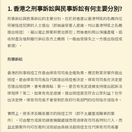
1. 香港之刑事訴訟與民事訴訟有何主要分別?
刑事訴訟與民事訴訟的主要分別，在於前者是以香港特區的名義向任
何被指控犯罪的人士提出（即無論受害人是誰，均以香港特區之名義
提出檢控），藉以遏止罪案和懲治罪犯；而後者則用以保護產權、追
收財產及強制履行訴訟各方之義務（一般由受損失之一方提出指控或
索償）。
刑事訴訟
香港的刑事檢控工作是由律政司司長全權負責。應否對某宗案件提出
檢控，是由律政司司長及代其提出檢控者決定。律政司司長在決定是
否提出檢控時，會考慮兩點：第一，是否有充足證據支持提出起訴法
律程序？第二，如果有充足證據，提出檢控是否符合公眾利益？在作
出決定時，律政司司長不會受制於政府行政部門的任何指示或指令。
實際上，很多涉及簡易層次的檢控工作（即不太嚴重或簡單的案
件），可由警方或其他調查機關處理而毋須律政司司長特別介入，而
且此類案件均可在裁判法院經由高級法庭檢控主任代律政司司長審