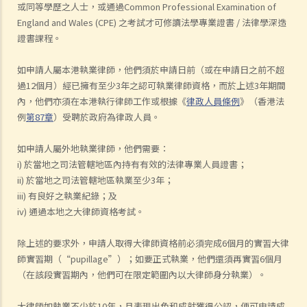
或同等學歷之人士，或通過Common Professional Examination of
England and Wales (CPE) 之考試才可修讀法學專業證書 / 法律學深造
證書課程。
如申請人屬本港執業律師，他們須於申請日前（或在申請日之前不超
過12個月）經已擁有至少3年之認可執業律師資格，而於上述3年期間
內，他們亦須在本港執行律師工作或根據《
律政人員條例
》（香港法
例
第87章
）受聘於政府為律政人員。
如申請人屬外地執業律師，他們需要：
i) 於當地之司法管轄地區內持有有效的法律專業人員證書；
ii) 於當地之司法管轄地區執業至少3年；
iii) 有良好之執業紀錄；及
iv) 通過本地之大律師資格考試。
除上述的要求外，申請人取得大律師資格前必須完成6個月的實習大律
師實習期（“pupillage”）；如要正式執業，他們還須再實習6個月
（在該段實習期內，他們可在限定範圍內以大律師身分執業）。
大律師如執業不少於10年，且表現出色和成就獲得公認，便可申請成