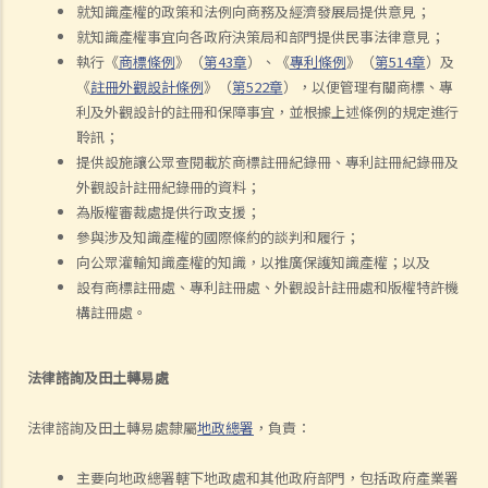
就知識產權的政策和法例向商務及經濟發展局提供意見；
就知識產權事宜向各政府決策局和部門提供民事法律意見；
執行《
商標條例
》（
第43章
）、《
專利條例
》（
第514章
）及
《
註冊外觀設計條例
》（
第522章
），以便管理有關商標、專
利及外觀設計的註冊和保障事宜，並根據上述條例的規定進行
聆訊；
提供設施讓公眾查閱載於商標註冊紀錄冊、專利註冊紀錄冊及
外觀設計註冊紀錄冊的資料；
為版權審裁處提供行政支援；
參與涉及知識產權的國際條約的談判和履行；
向公眾灌輸知識產權的知識，以推廣保護知識產權；以及
設有商標註冊處、專利註冊處、外觀設計註冊處和版權特許機
構註冊處。
法律諮詢及田土轉易處
法律諮詢及田土轉易處隸屬
地政總署
，負責：
主要向地政總署轄下地政處和其他政府部門，包括政府產業署