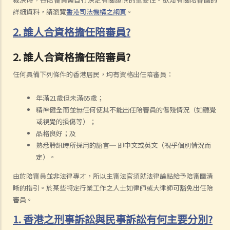
詳細資料，請瀏覽
香港司法機構之網頁
。
2. 誰人合資格擔任陪審員?
2. 誰人合資格擔任陪審員?
任何具備下列條件的香港居民，均有資格出任陪審員：
年滿21歲但未滿65歲；
精神健全而並無任何使其不能出任陪審員的傷殘情況（如聽覺
或視覺的損傷等）；
品格良好；及
熟悉聆訊時所採用的語言─ 即中文或英文（視乎個別情況而
定）。
由於陪審員並非法律專才，所以主審法官須就法律論點給予陪審團清
晰的指引。於某些特定行業工作之人士如律師或大律師可豁免出任陪
審員。
1. 香港之刑事訴訟與民事訴訟有何主要分別?