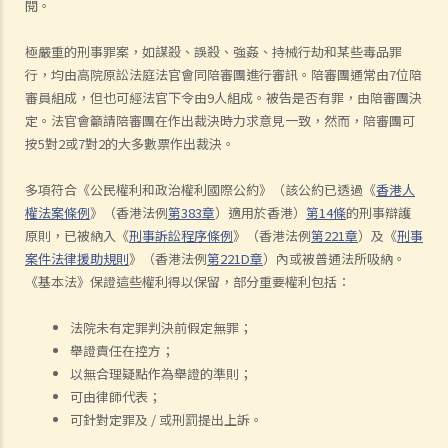
閱。
極嚴重的刑事罪案，如謀殺、誤殺、強姦、持械行劫和某些毒品罪
行，均由高院原訟法庭法官會同陪審團進行審訊。陪審團通常由7位陪
審員組成，但也可經法官下令由9人組成。被告是否有罪，由陪審團決
定。法官會籲請陪審團在作出裁決時力求意見一致，然而，陪審團可
按5對2或7對2的大多數票作出裁決。
多項符合《公民權利和政治權利國際公約》（該公約已透過《
香港人
權法案條例
》（香港法例
第383章
）適用於香港）
第14條
的刑事辯護
原則，已被納入《
刑事訴訟程序條例
》（香港法例
第221章
）及《
刑事
案件法律援助規則
》（香港法例
第221D章
）內或被普通法所吸納。
《基本法》保證這些權利得以保留，部分重要權利包括：
法院未有定罪判決前假定無罪；
舉證責任在控方；
以無合理疑點作為舉證的準則；
可由律師代表；
可針對定罪及 / 或刑罰提出上訴。