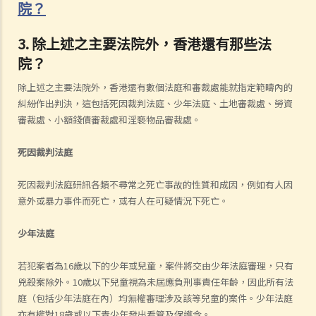
院？
3. 除上述之主要法院外，香港還有那些法
院？
除上述之主要法院外，香港還有數個法庭和審裁處能就指定範疇內的
糾紛作出判決，這包括死因裁判法庭、少年法庭、土地審裁處、勞資
審裁處、小額錢債審裁處和淫褻物品審裁處。
死因裁判法庭
死因裁判法庭研訊各類不尋常之死亡事故的性質和成因，例如有人因
意外或暴力事件而死亡，或有人在可疑情況下死亡。
少年法庭
若犯案者為16歲以下的少年或兒童，案件將交由少年法庭審理，只有
兇殺案除外。10歲以下兒童視為未屆應負刑事責任年齡，因此所有法
庭（包括少年法庭在內）均無權審理涉及該等兒童的案件。少年法庭
亦有權對18歲或以下青少年發出看管及保護令。