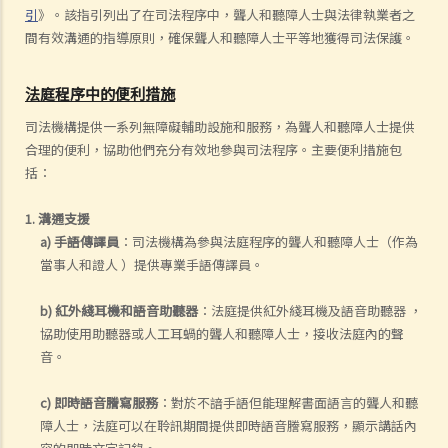
引
》。該指引列出了在司法程序中，聾人和聽障人士與法律執業者之
間有效溝通的指導原則，確保聾人和聽障人士平等地獲得司法保護。
法庭程序中的便利措施
司法機構提供一系列無障礙輔助設施和服務，為聾人和聽障人士提供
合理的便利，協助他們充分有效地參與司法程序。主要便利措施包
括：
1. 溝通支援
a) 手語傳譯員
：司法機構為參與法庭程序的聾人和聽障人士（作為
當事人和證人 ）提供專業手語傳譯員。
b) 紅外綫耳機和語音助聽器
：法庭提供紅外綫耳機及語音助聽器 ，
協助使用助聽器或人工耳蝸的聾人和聽障人士，接收法庭內的聲
音。
c) 即時語音謄寫服務
：對於不諳手語但能理解書面語言的聾人和聽
障人士，法庭可以在聆訊期間提供即時語音謄寫服務，顯示講話內