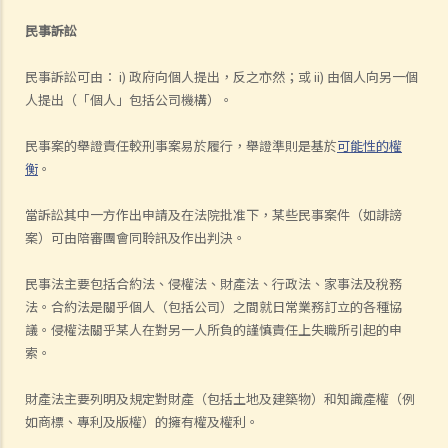
民事訴訟
民事訴訟可由： i) 政府向個人提出，反之亦然；或 ii) 由個人向另一個
人提出（「個人」包括公司機構）。
民事案的舉證責任較刑事案易於履行，舉證準則是基於
可能性的權
衡
。
當訴訟其中一方作出申請及在法院批准下，某些民事案件（如誹謗
案）可由陪審團會同聆訊及作出判決。
民事法主要包括合約法、侵權法、財產法、行政法、家事法及稅務
法。合約法是關乎個人（包括公司）之間就日常業務訂立的各種協
議。侵權法關乎某人在對另一人所負的謹慎責任上失職所引起的申
索。
財產法主要列明及規定對財產（包括土地及建築物）和知識產權（例
如商標、專利及版權）的擁有權及權利。