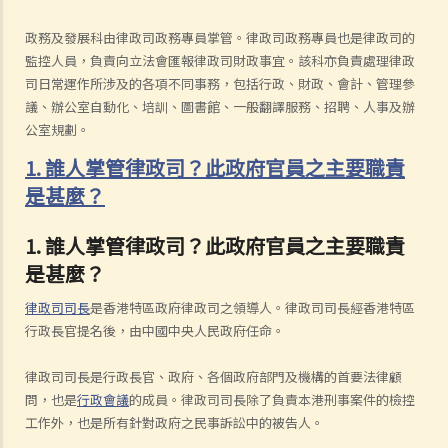
政務及發展科由律政司政務專員掌管。律政司政務專員也是律政司的
監控人員，負責向立法會匯報律政司財政事宜。該科亦負責處理律政
司日常運作所涉及的各項不同事務，包括行政、財政、會計、管理參
議、辦公室自動化、培訓、圖書館、一般翻譯服務、招聘、人事及辦
公室規劃。
1. 誰人掌管律政司？此政府官員之主要職責
是甚麼？
1. 誰人掌管律政司？此政府官員之主要職責
是甚麼？
律政司司長
是香港特區政府律政司之領導人。律政司司長經香港特區
行政長官提名後，由中國中央人民政府任命。
律政司司長是行政長官、政府、各個政府部門及機構的首要法律顧
問，也是
行政會議
的成員。律政司司長除了負責本港刑事案件的檢控
工作外，也是所有針對政府之民事訴訟中的被告人。