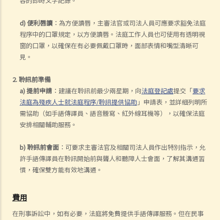
容的即時文字記錄。
d) 便利唇讀
：為方便讀唇，主審法官或司法人員可應要求豁免法庭
程序中的口罩規定，以方便讀唇。法庭工作人員也可使用有透明視
窗的口罩，以確保在有必要佩戴口罩時，面部表情和嘴型清晰可
見。
2. 聆訊前準備
a) 提前申請
：建議在聆訊前最少兩星期，向
法庭登記處
提交「
要求
法庭為殘疾人士就法庭程序/聆訊提供協助
」申請表，並詳細列明所
需協助（如手語傳譯員、語音謄寫、紅外線耳機等），以確保法庭
安排相關輔助服務。
b) 聆訊前會面
：可要求主審法官及相關司法人員作出特別指示，允
許手語傳譯員在聆訊開始前與聾人和聽障人士會面，了解其溝通習
慣，確保雙方能有效地溝通。
費用
在刑事訴訟中，如有必要，法庭將免費提供手語傳譯服務。但在民事