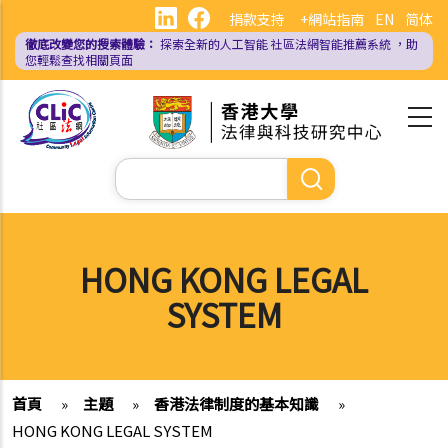
移
捐款支持
+網站指南
EN
简体
至
徹底改變您的搜索體驗：
探索全新的人工智能
社區法網智能推薦系統
，助
主
您輕鬆查找相關頁面
內
容
Search
HONG KONG LEGAL
SYSTEM
首頁
»
主題
»
香港法律制度的基本知識
»
HONG KONG LEGAL SYSTEM