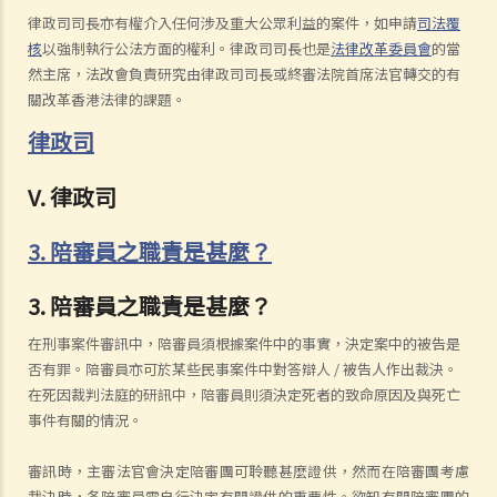
律政司司長亦有權介入任何涉及重大公眾利益的案件，如申請
司法覆
核
以強制執行公法方面的權利。律政司司長也是
法律改革委員會
的當
然主席，法改會負責研究由律政司司長或終審法院首席法官轉交的有
關改革香港法律的課題。
律政司
V. 律政司
3. 陪審員之職責是甚麼？
3. 陪審員之職責是甚麼？
在刑事案件審訊中，陪審員須根據案件中的事實，決定案中的被告是
否有罪。陪審員亦可於某些民事案件中對答辯人 / 被告人作出裁決。
在死因裁判法庭的研訊中，陪審員則須決定死者的致命原因及與死亡
事件有關的情況。
審訊時，主審法官會決定陪審團可聆聽甚麼證供，然而在陪審團考慮
裁決時，各陪審員需自行決定有關證供的重要性。欲知有關陪審團的