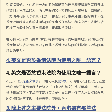
引渡協議規定，在締約一方的司法管轄區內被控觸犯嚴重刑事罪行或
已被判罪名成立的人，倘若在締約另一方的領土內被發現，該締約另
一方須將有關人等移交。此外，香港法院可應某外國法院的要求，在
香港取得證據以供該外國法院的民事或刑事法律程序之用。香港法院
同樣可向海外法院發出請求書，要求取得證據。
香港特區法院享有獨立的司法權和終審權，而中國內地法院的判決對
香港特區法院沒有約束力；因此，香港特區法院的判決對內地法院亦
沒有約束力。
4. 英文是否於香港法院內使用之唯一語言？
4. 英文是否於香港法院內使用之唯一語言？
不是。《
法定語文條例
》（香港法例
第5章
）訂明香港任何法庭可在適
當的情況下兼用兩種法定語文（即中文和英文）或採用其中一種，以
進行司法程序。不論程序是以英文或中文進行，任何人均有權以自己
所選擇的語言作供，法庭會提供傳譯服務。
3. 除上述之主要法院外，香港還有那些法