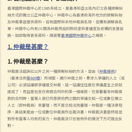
香港國際仲裁中心於1985年成立，是香港和亞太區內訂立各種排解糾
紛方式的獨立公正仲裁中心。仲裁中心為香港和海外地方的排解糾紛
及仲裁事宜提供資料，設有國際和本地仲裁員名冊，並備有調解員名
單。仲裁中心內有10 間為仲裁而設的聆訊室和會議室及完備的支援設
施。如欲取得更多資料，請瀏覽
香港國際仲裁中心
之網頁。
1. 仲裁是甚麼？
1. 仲裁是甚麼？
仲裁是法庭訴訟以外之另一種排解糾紛的方法，並由《
仲裁條例
》
（香港法例
第609章
）所規管。進行仲裁之前，牽涉入爭議的人士（或
公司）必須協議將爭議提交仲裁，這一協議往往是在爭議產生之前就
達成了，而且是包含在商務合同中的某一個條款。在簽署載有仲裁條
款的合同時，當事人便已同意將他們之間的爭議交給一位或數位獨立
人士（即仲裁員）來審理，而不是交給法院審理。仲裁是一種法律程
序，其結果是由一位或數位仲裁員作出裁決書。仲裁裁決書是終局並
對所有當事人均有約束力，仲裁裁決只在極例外的情況下方可提出反
對。