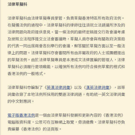
法律草擬科
法律草擬科由法律草擬專員掌管，負責草擬香港特區所有政府法例。
在擬備法例的過程中，法律草擬科的律師往往須就立法建議所涉及的
法律問題向政府提供意見。當一條法例的最終定稿提交行政會議考慮
及按照立法程序提交立法會審議時，草擬人員亦會與有關政府決策局
的代表一同出席兩會各別舉行的會議，解答關於草擬方面以至一般法
律上的問題。法律草擬科亦會審閱所有由非屬政府的人士或團體提出
的草擬法例。由於法律草擬專員是本港成文法律匯編的管理人，法律
草擬科必須履行是項職能，以確保所有法例均符合條例草案的格式和
香港法例的一般格式。
法律草擬科亦編製了《
英漢法律詞彙
》以及《
漢英法律詞彙
》，該等
詞彙收錄了本地法例所採用的雙語法律詞語，有助統一英文法律詞彙
的中文對應詞。
電子版香港法例
是一個由法律草擬科發展和更新內容的《香港法例》
電腦版資料庫，公眾可在互聯網上取覽，毋須繳費。法律草擬科亦負
責編纂《香港法例》的活頁版。