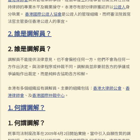
持律師的專業水平及職業操守。本港亦有部分律師獲認許以
公證人
身
分執業。
香港國際公證人協會
是公證人的管理組織，而終審法院首席
法官主管委任香港公證人的事宜。
2. 誰是調解員？
2. 誰是調解員？
調解員不能提供法律意見，也不會偏袒任何一方。他們不會為任何一
方作出決定。與法律程序或仲裁不同，調解員並非要就各方的爭議或
爭論點作出裁定，而是純粹去協助各方和解。
本港有多個組織設有調解員。主要的組織包括：
香港大律師公會
、
香
港律師會
、及
香港國際仲裁中心
。
1. 何謂調解？
1. 何謂調解？
民事司法制度改革在2009年4月2日開始實施，當中引入自願性質的調