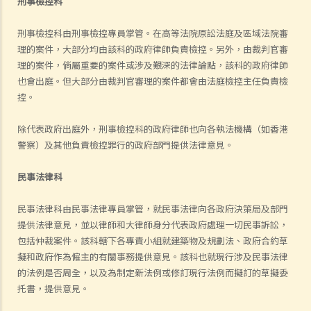
刑事檢控科
刑事檢控科由刑事檢控專員掌管。在高等法院原訟法庭及區域法院審
理的案件，大部分均由該科的政府律師負責檢控。另外，由裁判官審
理的案件，倘屬重要的案件或涉及艱深的法律論點，該科的政府律師
也會出庭。但大部分由裁判官審理的案件都會由法庭檢控主任負責檢
控。
除代表政府出庭外，刑事檢控科的政府律師也向各執法機構（如香港
警察）及其他負責檢控罪行的政府部門提供法律意見。
民事法律科
民事法律科由民事法律專員掌管，就民事法律向各政府決策局及部門
提供法律意見，並以律師和大律師身分代表政府處理一切民事訴訟，
包括仲裁案件。該科轄下各專責小組就建築物及規劃法、政府合約草
擬和政府作為僱主的有關事務提供意見。該科也就現行涉及民事法律
的法例是否周全，以及為制定新法例或修訂現行法例而擬訂的草擬委
托書，提供意見。