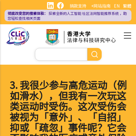
跳
捐款支持
+网站指南
EN
繁體
转
彻底改变您的搜索体验：
探索全新的人工智能
社区法网智能推荐系统
，助
到
您轻松查找相关页面
主
要
内
容
搜
索
3. 我很少参与高危运动（例
如滑水），但我有一次玩这
类运动时受伤。这次受伤会
被视为「意外」、「自招」
抑或「疏忽」事件呢？它会