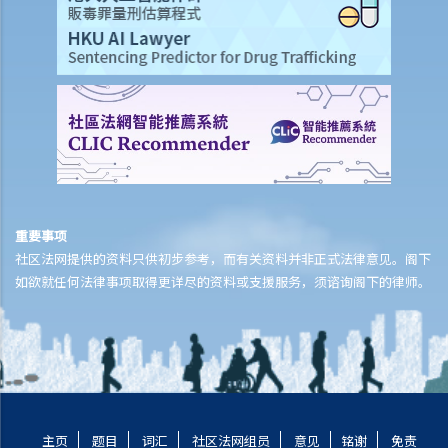
9. 我的儿子今年15岁。 可否指定他为我的人寿保险受益人？如果我在他
成年前（即年满18岁前）死亡，他可否获得所有保险金？
10. 受保人已失踪了数年，其保单受益人可否向保险公司索取死亡赔
偿？
11. 在处理索偿时，保险公司会否接受中医发出的医疗报告 / 医生纸？
12. 我在香港购买了一份保险，但在海外受了伤。我可否向保险公司提
出索偿？
13. 十八岁以下的人可否购买人寿保险？
重要事项
14. 如果我的保单已经失效，但我重新缴交保费以尝试令保单「复
社区法网提供的资料只供初步参考，而有关资料并非正式法律意见。阁下
效」。我可否在这段期间向保险公司索偿？
如欲就任何法律事项取得更详尽的资料或支援服务，须谘询阁下的律师。
15. 我为同一项目（如住院或家居意外）购买了数份保险。我可否从所
有保单索取全数保额，或只可索取实际开支或损失？人寿保险的死亡赔
偿会否有不同规定？
16. 法例规定谁人需要参加强积金计划（或其他认可的职业性退休计
划）？自雇人士或临时雇员 / 散工（没有雇佣合约的员工）是否亦要参
加这些计划？
主页
题目
词汇
社区法网组员
意见
铭谢
免责