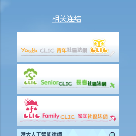
常见保险产品种类
相关连结
A. 人寿保险（包括退休保障产品）
1. 「冷静期」是甚么？如果我刚刚购买了一份人寿保险，但几天后想改
变主意，我可否取消这份保险？
2. 我正考虑把现有的人寿保险保单转到另一间保险公司，我需考虑哪些
因素？我可向谁征询意见？
3. 我如何在购买长期保险保单前，得知该保单的利益说明?
4. 我为何需要在购买长期保险保单前，提供资料以填写财务需要分析报
表?
5. 人寿保险的「可争议期」是甚么？
6. 人寿保险中的「自杀条款」有甚么作用？
7. 保险公司在批核我的投保申请前，委托一位医生为我验身。那位医生
没有发现一项我并无披露的健康问题。保险公司可否以这项没有披露的
资料，而拒绝我其后的任何索偿？
8. 「可撤换受益人」和「不可撤换受益人」有甚么分别？在哪些情况
下，我才可以更改寿险保单内的「不可撤换受益人」？