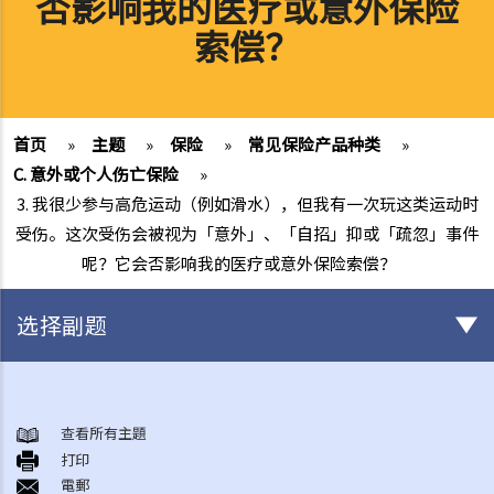
否影响我的医疗或意外保险
索偿？
首页
»
主题
»
保险
»
常见保险产品种类
»
C. 意外或个人伤亡保险
»
3. 我很少参与高危运动（例如滑水），但我有一次玩这类运动时
受伤。这次受伤会被视为「意外」、「自招」抑或「疏忽」事件
呢？它会否影响我的医疗或意外保险索偿？
选择副题
有关所有保险类型的一般事项
1. 投保人或保单持有人可能没有向保险公司披露所有个人资料。没有这
查看所有主題
打印
样的披露会导致索偿被拒绝吗？哪些重要事实必须披露？
電郵
2. 除上述问题外，若一些没有披露的资料与该项索偿无关（例如，我因