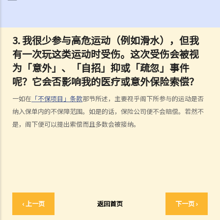
踢足球而受伤，但我之前没有提过吸烟习惯），保险公司仍可以拒绝这
项索偿吗？
3.
我很少参与高危运动（例如滑水），但我
3. 保险单中常见的「不保项目」是甚么？
有一次玩这类运动时受伤。这次受伤会被视
4. 我迟了一周（或一个月）缴交保费。我的保单仍然有效吗？如果在缴
为「意外」、「自招」抑或「疏忽」事件
付保费之前发生意外，保险公司会否拒绝我的索偿？
呢？它会否影响我的医疗或意外保险索偿？
5. 保险公司延迟处理我的索偿申请。我可以因为这样的延误索取利息
吗？
一如在
「不保项目」条款
那节所述，主要视乎阁下所参与的运动是否
6. 我为同一风险（例如住院或家居损毁）购买了几份保单。我可以从所
纳入保单内的不保障范围。如是的话，保险公司便不会赔偿。若然不
有保单索偿全数保额，还是仅索偿实际的开支/损失金额？人寿保险下的
是，阁下便可以提出索偿而且多数会被接纳。
死亡赔偿是否受不同规则约束？
我可以透过甚么渠道购买保险产品?
a. 保险中介人
1. 保险中介人有两类─保险代理（insurance agent） 和保险经纪
（insurance broker）。两者的角色或职责有甚么分别？他们的专业资
‹ 上一页
返回首页
下一页 ›
格又有何不同？他们是否需要在认可机构注册后才可工作？
2. 在新的监管制度下，对持牌保险中介人、保险代理机构或保险经纪公