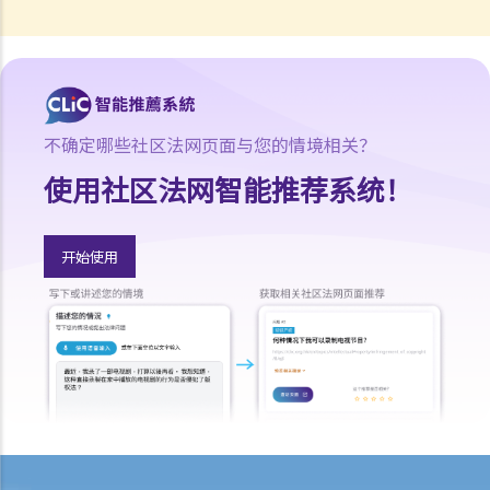
司负责人有甚么要求?
3. 持牌保险中介人须遵从任何专业操守守则吗?
4. 保险业监管局有甚么权力持牌保险中介人确保保险中介人遵从法规，
以及处理他们的不当行为?
不确定哪些社区法网页面与您的情境相关？
5. 我对赔偿金额及保险代理 / 保险公司的行为极之不满。我应否诉诸法
庭或向其他认可机构投诉？法庭或其他机构有否就每项索偿或投诉设立
使用社区法网智能推荐系统！
赔偿上限？
6. 保险代理利用虚假资料诱导我购买保险。我可否终止该保单合约及要
开始使用
求退还保费？
7. 保险代理要求我把现金交给他，让他可以代我准时缴交保费。他可以
这样处理保费吗？
b. 保险科技及虚拟保险公司
1. 甚么是保险科技?
2. 透过虚拟保险公司的全数码分销渠道购买保险有何潜在好处?
3. 若我透过虚拟保险公司的全数码分销渠道购买保险，或使用保险科技
来处理与保险相关的事务，有甚么要注意?