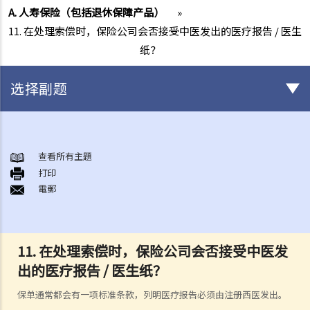
A. 人寿保险（包括退休保障产品）
»
11. 在处理索偿时，保险公司会否接受中医发出的医疗报告 / 医生
纸？
选择副题
有关所有保险类型的一般事项
1. 投保人或保单持有人可能没有向保险公司披露所有个人资料。没有这
查看所有主題
打印
样的披露会导致索偿被拒绝吗？哪些重要事实必须披露？
電郵
2. 除上述问题外，若一些没有披露的资料与该项索偿无关（例如，我因
踢足球而受伤，但我之前没有提过吸烟习惯），保险公司仍可以拒绝这
项索偿吗？
11.
在处理索偿时，保险公司会否接受中医发
3. 保险单中常见的「不保项目」是甚么？
出的医疗报告 / 医生纸？
4. 我迟了一周（或一个月）缴交保费。我的保单仍然有效吗？如果在缴
付保费之前发生意外，保险公司会否拒绝我的索偿？
保单通常都会有一项标准条款，列明医疗报告必须由注册西医发出。
5. 保险公司延迟处理我的索偿申请。我可以因为这样的延误索取利息