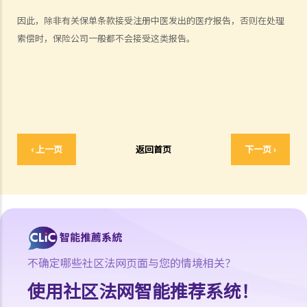
吗？
因此，除非有关保单条款接受注册中医发出的医疗报告，否则在处理
6. 我为同一风险（例如住院或家居损毁）购买了几份保单。我可以从所
索偿时，保险公司一般都不会接受这类报告。
有保单索偿全数保额，还是仅索偿实际的开支/损失金额？人寿保险下的
死亡赔偿是否受不同规则约束？
我可以透过甚么渠道购买保险产品?
a. 保险中介人
1. 保险中介人有两类─保险代理（insurance agent） 和保险经纪
‹ 上一页
返回首页
下一页 ›
（insurance broker）。两者的角色或职责有甚么分别？他们的专业资
格又有何不同？他们是否需要在认可机构注册后才可工作？
2. 在新的监管制度下，对持牌保险中介人、保险代理机构或保险经纪公
司负责人有甚么要求?
3. 持牌保险中介人须遵从任何专业操守守则吗?
4. 保险业监管局有甚么权力持牌保险中介人确保保险中介人遵从法规，
不确定哪些社区法网页面与您的情境相关？
以及处理他们的不当行为?
5. 我对赔偿金额及保险代理 / 保险公司的行为极之不满。我应否诉诸法
使用社区法网智能推荐系统！
庭或向其他认可机构投诉？法庭或其他机构有否就每项索偿或投诉设立