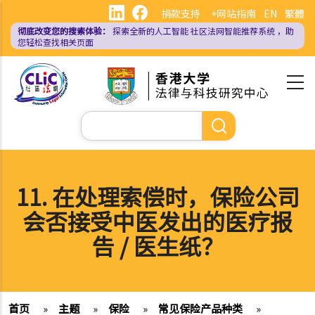
跳
捐款支持
+网站指南
EN
繁體
转
彻底改变您的搜索体验：
探索全新的人工智能
社区法网智能推荐系统
，助
到
您轻松查找相关页面
主
要
内
容
搜
索
11. 在处理索偿时，保险公司
会否接受中医发出的医疗报
告 / 医生纸？
首页
»
主题
»
保险
»
常见保险产品种类
»