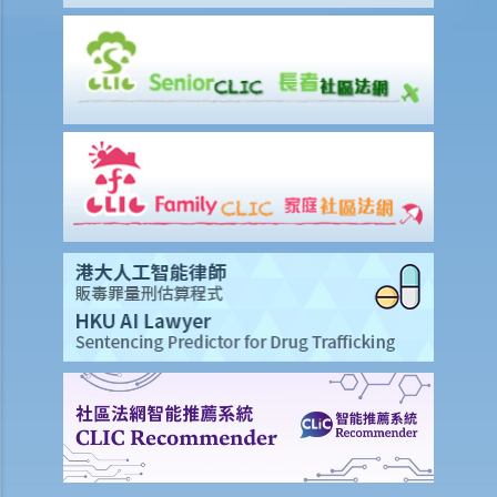
因素？我可向谁征询意见？
3. 我如何在购买长期保险保单前，得知该保单的利益说明?
4. 我为何需要在购买长期保险保单前，提供资料以填写财务需要分析报
表?
5. 人寿保险的「可争议期」是甚么？
6. 人寿保险中的「自杀条款」有甚么作用？
7. 保险公司在批核我的投保申请前，委托一位医生为我验身。那位医生
没有发现一项我并无披露的健康问题。保险公司可否以这项没有披露的
资料，而拒绝我其后的任何索偿？
8. 「可撤换受益人」和「不可撤换受益人」有甚么分别？在哪些情况
下，我才可以更改寿险保单内的「不可撤换受益人」？
9. 我的儿子今年15岁。 可否指定他为我的人寿保险受益人？如果我在他
成年前（即年满18岁前）死亡，他可否获得所有保险金？
10. 受保人已失踪了数年，其保单受益人可否向保险公司索取死亡赔
偿？
11. 在处理索偿时，保险公司会否接受中医发出的医疗报告 / 医生纸？
12. 我在香港购买了一份保险，但在海外受了伤。我可否向保险公司提