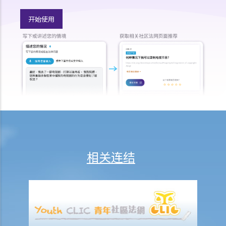
赔偿上限？
开始使用
6. 保险代理利用虚假资料诱导我购买保险。我可否终止该保单合约及要
求退还保费？
7. 保险代理要求我把现金交给他，让他可以代我准时缴交保费。他可以
这样处理保费吗？
b. 保险科技及虚拟保险公司
1. 甚么是保险科技?
2. 透过虚拟保险公司的全数码分销渠道购买保险有何潜在好处?
3. 若我透过虚拟保险公司的全数码分销渠道购买保险，或使用保险科技
来处理与保险相关的事务，有甚么要注意?
相关连结
常见保险产品种类
A. 人寿保险（包括退休保障产品）
1. 「冷静期」是甚么？如果我刚刚购买了一份人寿保险，但几天后想改
变主意，我可否取消这份保险？
2. 我正考虑把现有的人寿保险保单转到另一间保险公司，我需考虑哪些