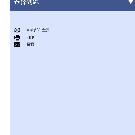
选择副题
有关所有保险类型的一般事项
查看所有主題
1. 投保人或保单持有人可能没有向保险公司披露所有个人资料。没
打印
有这样的披露会导致索偿被拒绝吗？哪些重要事实必须披露？
電郵
2. 除上述问题外，若一些没有披露的资料与该项索偿无关（例如，
我因踢足球而受伤，但我之前没有提过吸烟习惯），保险公司仍可
以拒绝这项索偿吗？
3. 保险单中常见的「不保项目」是甚么？
4. 我迟了一周（或一个月）缴交保费。我的保单仍然有效吗？如果
在缴付保费之前发生意外，保险公司会否拒绝我的索偿？
5. 保险公司延迟处理我的索偿申请。我可以因为这样的延误索取利
息吗？
6. 我为同一风险（例如住院或家居损毁）购买了几份保单。我可以
从所有保单索偿全数保额，还是仅索偿实际的开支/损失金额？人寿
保险下的死亡赔偿是否受不同规则约束？