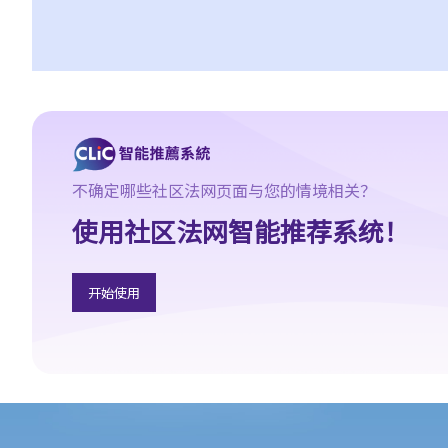
我可以透过甚么渠道购买保险产品?
a. 保险中介人
1. 保险中介人有两类─保险代理（insurance agent） 和保险经纪
（insurance broker）。两者的角色或职责有甚么分别？他们的专
业资格又有何不同？他们是否需要在认可机构注册后才可工作？
2. 在新的监管制度下，对持牌保险中介人、保险代理机构或保险经
纪公司负责人有甚么要求?
不确定哪些社区法网页面与您的情境相关？
3. 持牌保险中介人须遵从任何专业操守守则吗?
使用社区法网智能推荐系统！
4. 保险业监管局有甚么权力持牌保险中介人确保保险中介人遵从法
规，以及处理他们的不当行为?
5. 我对赔偿金额及保险代理 / 保险公司的行为极之不满。我应否诉
开始使用
诸法庭或向其他认可机构投诉？法庭或其他机构有否就每项索偿或
投诉设立赔偿上限？
6. 保险代理利用虚假资料诱导我购买保险。我可否终止该保单合约
及要求退还保费？
7. 保险代理要求我把现金交给他，让他可以代我准时缴交保费。他