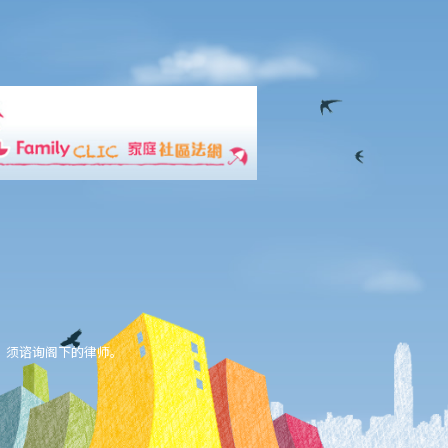
，须谘询阁下的律师。