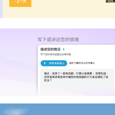
‹ 上一页
返回