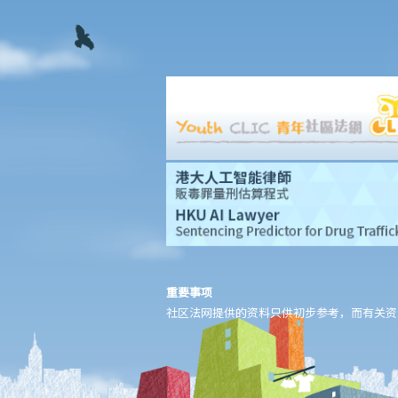
可以这样处理保费吗？
b. 保险科技及虚拟保险公司
1. 甚么是保险科技?
2. 透过虚拟保险公司的全数码分销渠道购买保险有何潜在好处?
3. 若我透过虚拟保险公司的全数码分销渠道购买保险，或使用保险
科技来处理与保险相关的事务，有甚么要注意?
常见保险产品种类
A. 人寿保险（包括退休保障产品）
1. 「冷静期」是甚么？如果我刚刚购买了一份人寿保险，但几天后
想改变主意，我可否取消这份保险？
2. 我正考虑把现有的人寿保险保单转到另一间保险公司，我需考虑
重要事项
哪些因素？我可向谁征询意见？
社区法网提供的资料只供初步参考，而有关资
3. 我如何在购买长期保险保单前，得知该保单的利益说明?
4. 我为何需要在购买长期保险保单前，提供资料以填写财务需要分
析报表?
5. 人寿保险的「可争议期」是甚么？