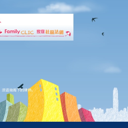
，须谘询阁下的律师。