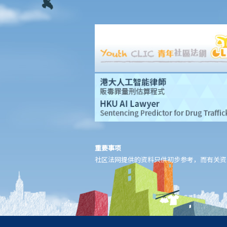
可以这样处理保费吗？
b. 保险科技及虚拟保险公司
1. 甚么是保险科技?
2. 透过虚拟保险公司的全数码分销渠道购买保险有何潜在好处?
3. 若我透过虚拟保险公司的全数码分销渠道购买保险，或使用保险
科技来处理与保险相关的事务，有甚么要注意?
常见保险产品种类
A. 人寿保险（包括退休保障产品）
1. 「冷静期」是甚么？如果我刚刚购买了一份人寿保险，但几天后
想改变主意，我可否取消这份保险？
重要事项
2. 我正考虑把现有的人寿保险保单转到另一间保险公司，我需考虑
社区法网提供的资料只供初步参考，而有关资
哪些因素？我可向谁征询意见？
3. 我如何在购买长期保险保单前，得知该保单的利益说明?
4. 我为何需要在购买长期保险保单前，提供资料以填写财务需要分
析报表?
5. 人寿保险的「可争议期」是甚么？