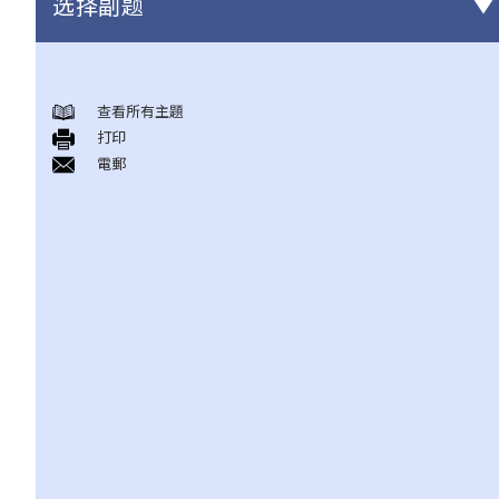
选择副题
有关所有保险类型的一般事项
查看所有主題
1. 投保人或保单持有人可能没有向保险公司披露所有个人资料。没
打印
有这样的披露会导致索偿被拒绝吗？哪些重要事实必须披露？
電郵
2. 除上述问题外，若一些没有披露的资料与该项索偿无关（例如，
我因踢足球而受伤，但我之前没有提过吸烟习惯），保险公司仍可
以拒绝这项索偿吗？
3. 保险单中常见的「不保项目」是甚么？
4. 我迟了一周（或一个月）缴交保费。我的保单仍然有效吗？如果
在缴付保费之前发生意外，保险公司会否拒绝我的索偿？
5. 保险公司延迟处理我的索偿申请。我可以因为这样的延误索取利
息吗？
6. 我为同一风险（例如住院或家居损毁）购买了几份保单。我可以
从所有保单索偿全数保额，还是仅索偿实际的开支/损失金额？人寿
保险下的死亡赔偿是否受不同规则约束？