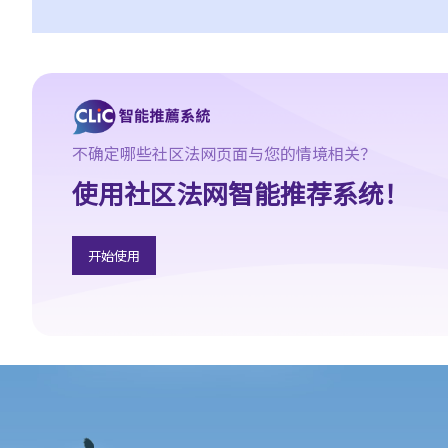
我可以透过甚么渠道购买保险产品?
a. 保险中介人
1. 保险中介人有两类─保险代理（insurance agent） 和保险经纪
（insurance broker）。两者的角色或职责有甚么分别？他们的专
业资格又有何不同？他们是否需要在认可机构注册后才可工作？
不确定哪些社区法网页面与您的情境相关？
2. 在新的监管制度下，对持牌保险中介人、保险代理机构或保险经
纪公司负责人有甚么要求?
使用社区法网智能推荐系统！
3. 持牌保险中介人须遵从任何专业操守守则吗?
4. 保险业监管局有甚么权力持牌保险中介人确保保险中介人遵从法
开始使用
规，以及处理他们的不当行为?
5. 我对赔偿金额及保险代理 / 保险公司的行为极之不满。我应否诉
诸法庭或向其他认可机构投诉？法庭或其他机构有否就每项索偿或
投诉设立赔偿上限？
6. 保险代理利用虚假资料诱导我购买保险。我可否终止该保单合约
及要求退还保费？
7. 保险代理要求我把现金交给他，让他可以代我准时缴交保费。他