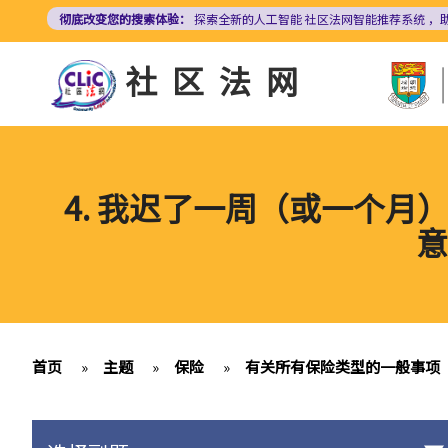
跳
彻底改变您的搜索体验：
探索全新的人工智能
社区法网智能推荐系统
，
转
到
社区法网
主
要
内
容
4. 我迟了一周（或一个
意
首页
»
主题
»
保险
»
有关所有保险类型的一般事项