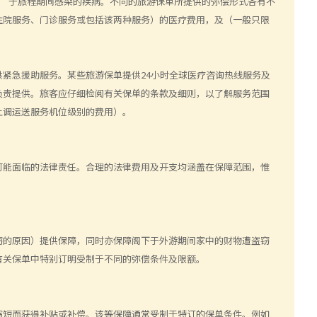
）
于
旅程期间感染的疾病。不同的旅游保单所提供的弥偿形式各有不
住院服务、门诊服务或包括该两种服务）的医疗费用，及（一般只限
供紧急援助服务。某些旅游保单提供
24
小时全球医疗咨询热线服务及
负责提供。旅客应仔细检阅有关保单的条款及细则，以了解服务范围
上调运送服务机位级别的费用）。
可能面临的法律责任。合理的法律费用及开支均涵盖在保障范围，惟
窃的原因）提供保障，同时亦保障阁下于外游期间家中的财物遭盗窃
有关保单中特别订明受制于不同的弥偿条件及限额。
缩短而获得补贴或补偿。该等保障通常受制于特订的保单条件。例如