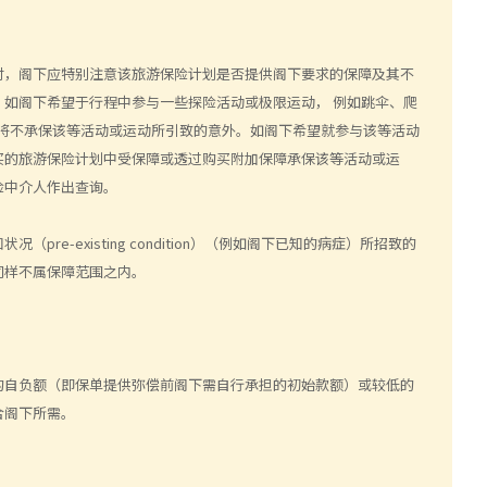
时，阁下应特别注意该旅游保险计划是否提供阁下要求的保障及其不
。如阁下希望于行程中参与一些探险活动或极限运动，
例如跳伞、爬
将不承保该等活动或运动所引致的意外。如阁下希望就参与该等活动
买的旅游保险计划中受保障或透过购买附加保障承保该等活动或运
险中介人作出查询。
知状况（
pre-existing condition
）（例如阁下已知的病症）所招致的
同样不属保障范围之内。
的自负额（即保单提供弥偿前阁下需自行承担的初始款额）或较低的
合阁下所需。