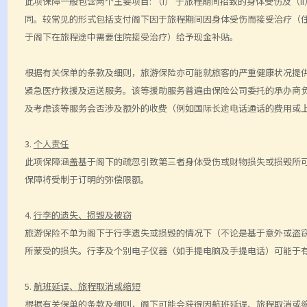
此项保障一般包含两个主要项目
:
（
i
）
于
旅程期间招致的
身体受伤及（
ii
同。较常见的形式包括支付阁下因于旅程期间因身体受伤而接受治疗（
于阁下在旅程途中需要住院接受治疗）给予现金补贴。
根据有关保单的条款及细则，旅游保险亦可能就旅客的严重健康状况提
紧急医疗救援及运送服务。该等援助服务普
遍由保险公司委托的承办商
及考虑该等服务会否涉及额外的收费（例如国际长途电话通话的费用或
3.
个人责任
此项保障涵盖基于阁下的疏忽引致第三者身体受伤或财物损失或
损毁所
保障将受制于订明的弥偿限额。
4.
行李的遗失、损毁及被窃
旅游保险不单为阁下于行李遗失或损毁的情况下（不论是基于意外或盗
所蒙受的损失。行李及个别电子仪器（如手提电脑及手提电话）可能于
5.
航班延误、旅程取消或缩短
根据有关保单的条款及细则，阁下可能会获得因航班延误、旅程取消或