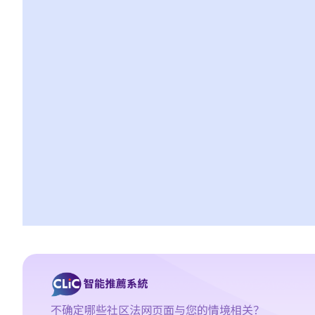
纸？
7. 我为同一项目（如住院或家居意外）购买了数份保险。我可否从
所有保单索取全数保额，或只可索取实际开支或损失？
C. 意外或个人伤亡保险
1. 「意外受伤」的一般定义是甚么？如果我受了伤但没有表面伤
痕，我可否向保险公司索偿？
2. 「永久伤残」和「暂时性伤残」的一般定义是甚么？保险公司支
付了一笔永久伤残赔偿给我，但两年后我奇迹地复原，保险公司可
否向我讨回部分赔偿？
3. 我很少参与高危运动（例如滑水），但我有一次玩这类运动时受
伤。这次受伤会被视为「意外」、「自招」抑或「疏忽」事件呢？
它会否影响我的医疗或意外保险索偿？
4. 在人身伤亡诉讼中，我已从犯错一方获得赔偿。这些赔偿会否抵
销保险公司的赔款？
D. 家居保险
不确定哪些社区法网页面与您的情境相关？