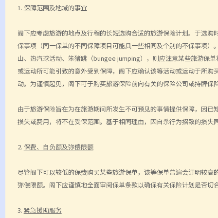
1.
保障范围及地域的事宜
阁下应考虑旅游的地点及行程的长短选购
合适的旅游保险计划。于选购
保事项（同一保单的不同保障项目可能具一些相同及个别的不保事项）
山、热汽球活动、笨猪跳
（
bungee jumping
）
，则应注意某些旅游保单
或运动所可能引致的意外受到保障，阁下应确认该等活动或运动于所购
动。为谨慎起见，阁下可于购买旅游保险前向有关的保险公司或持牌保
由于旅游保险旨在为在旅游期间所发生不可预见的事情提供保障，因已
损失或费用，将不在受保范围。基于相同理由，因自杀行为招致的损失
2.
保费、自负额及弥偿限额
尽管阁下可以较低的保费购买某些旅游保单，该等保单普
遍会订明较高
弥偿限额。阁下应谨慎地全面审阅保单条款以确保有关保险计划是否切
3.
紧急援助服务