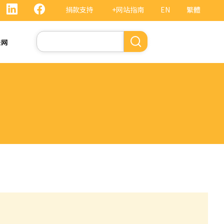
捐款支持
+网站指南
EN
繁體
搜
法网
索