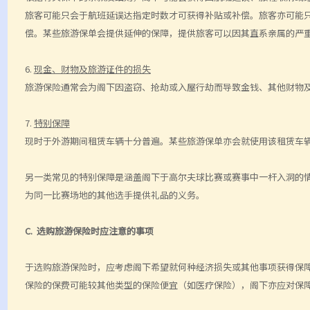
旅客可能只会于航班延误达指定时数才可获得补贴或补偿。旅客亦可能
偿。某些旅游保单会提供延伸的保障，提供旅客可以因其直系亲属的严
6.
现金、财物及旅游证件的损失
旅游保险通常会为阁下因
盗窃、抢劫或入屋行劫而导致金钱、其他财物
7.
特别保障
现时于外游期间租赁车辆十分普遍。某些旅游保单亦会就使用该租赁车
另一类常见的特别保障是涵盖阁下于高尔夫球比赛或赛事中一杆入洞的
为同一比
赛场地的其他选手提供礼品的义务。
C.
选购旅游保险时应注意的事项
于选购旅游保险时，应考虑阁下希望就何种经济损失或其
他事项获得保
保险的保费可能较其他类型的保险便宜（如医疗保险），阁下亦应对保