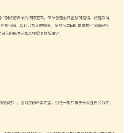
据个别旅游保单的保障范围，保单普遍会
涵盖航班延误、旅程取消、
责任等保障，以迎合旅客的需要。某些保单同时提供其他
援助
服务
据保单的保障范围及弥偿限额所厘定。
额的弥偿）。就残疾的申索而言，弥偿一般只限于永久性质的残疾，