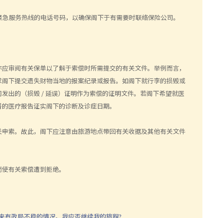
紧急服务热线的电话号码，以确保阁下于有需要时联络保险公司
。
亦应审阅有关保单以了解于索偿时所需提交的有关文件。举例而言，
求阁下提交遗失财物当地的报案纪录或报告。如阁下就行李的损毁或
司发出的（损毁
/
延误）证明作为索偿的证明文件。若阁下希望就医
署的医疗报告证实阁下的诊断及诊
症日期。
关申索。故此，阁下应注意由旅游地点带回有关收据及其他有关文件
而使有关索偿遭到拒绝。
近来有政局不稳的情况。我应否继续我的旅程?