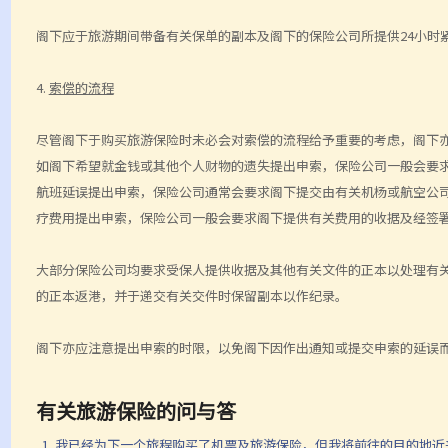
阁下应于旅游期间带备有关保单的副本及阁下的保险公司所提供
24
小时
4.
索偿的流程
尽管阁下于购买旅游保险时未必会对索偿的流程给予重要的考虑，阁下
如阁下希望就金钱或其他个人财物的遗失提出申索，保险公司一般会要
航班延误提出申索，保险公司通常会要求阁下提交由有关机杨或航空公
疗费用提出申索，保险公司一般会要求阁下提供有关费用的收据及经签
大部分保险公司均要求受保人提供收据及其他有关文件的正本以处理有
的正本返港，并于递交有关交件时保留副本以作纪录。
阁下亦应注意提出申索的时限，以免阁下因作出通知或提交申索的延误
有关旅游保险的问与答
1. 我已经为下一个旅程购买了机票及旅游保险，但我将前往的目的地