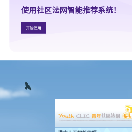
1. 如果我的居所和屋内家具均已损毁，保险公司会否全数赔偿我的
使用社区法网智能推荐系统！
损失？保险公司会否在支付赔偿之前先作出专业评估？
2. 我是大厦内某个单位的业主，而大厦本身已经购有第三者责任保
险。如果有访客或住客在大厦内遇上意外受伤，我是否可以置身事
开始使用
外？
E. 专业责任保险
F. 汽车保险
1. 如有交通意外发生，有甚么事情司机应该或不应该做？如果受害
人控告司机，司机应否先行聘请律师才通知有关保险公司？
2. 交通意外发生后，司机应否立即安排车辆维修？维修费用是否需
要获得保险公司的事前批核？
3. 我是一辆汽车的登记车主，但并不是「真正车主」（即并非付款
购买该车辆的人），我可否为该车辆购买保险？如果我是付款购买
汽车的人但不是登记车主，会有何分别？
4. 我是一位车主，法律是否规定我必须购买第三者责任保险？如果
我没有购买有关保险会有甚么后果？
5. 我是否需要于申请购买汽车保险时就我早前作为司机所涉及的交