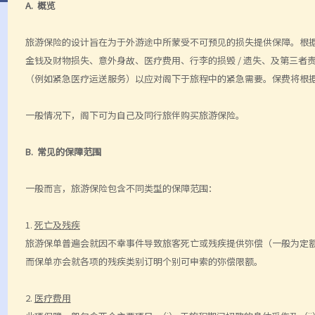
A.
概览
旅游保险的设计旨在为于外游途中所蒙受不可预见的损失提供保障
。
根
金钱及财物损失、意外身故、医疗费用、行李的损毁
/
遗失、及第三者
（例如紧急医疗运送服务）以应对阁下于旅程中的紧急需要。保费将根
一般情况下，阁下可为自己及同行旅伴购买旅游保险。
B.
常见的保障范围
一般而言，旅游保险包含不同类型的保障范围：
1.
死亡及残疾
旅游保单普遍会就因不幸事件导致
旅客
死亡或残疾提供弥偿（一般为定
而保单亦会就各项的残疾类别订明个别可申索的弥偿限额。
2.
医疗费用