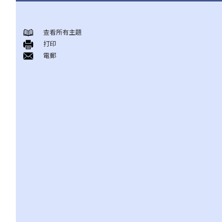
有关所有保险类型的一般事项
查看所有主題
1. 投保人或保单持有人可能没有向保险公司披露所有个人资料。没
打印
有这样的披露会导致索偿被拒绝吗？哪些重要事实必须披露？
電郵
2. 除上述问题外，若一些没有披露的资料与该项索偿无关（例如，
我因踢足球而受伤，但我之前没有提过吸烟习惯），保险公司仍可
以拒绝这项索偿吗？
3. 保险单中常见的「不保项目」是甚么？
4. 我迟了一周（或一个月）缴交保费。我的保单仍然有效吗？如果
在缴付保费之前发生意外，保险公司会否拒绝我的索偿？
5. 保险公司延迟处理我的索偿申请。我可以因为这样的延误索取利
息吗？
6. 我为同一风险（例如住院或家居损毁）购买了几份保单。我可以
从所有保单索偿全数保额，还是仅索偿实际的开支/损失金额？人寿
保险下的死亡赔偿是否受不同规则约束？
我可以透过甚么渠道购买保险产品?