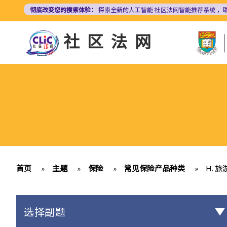
跳
彻底改变您的搜索体验：
探索全新的人工智能
社区法网智能推荐系统
，
转
到
社区法网
主
要
内
容
首页
»
主题
»
保险
»
常见保险产品种类
»
H. 
选择副题