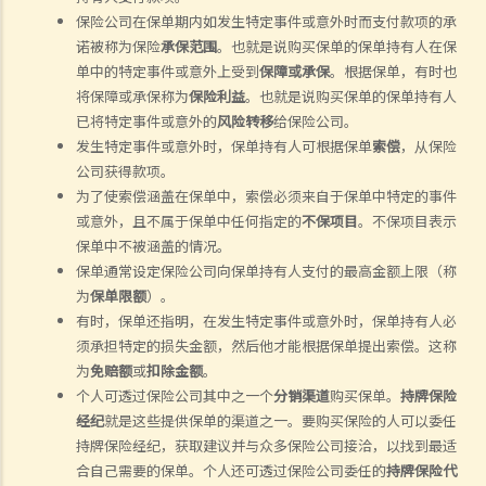
保险公司在保单期内如发生特定事件或意外时而支付款项的承
诺被称为保险
承保范围
。也
就是
说
购买保单的保单持有人在保
单中的特定事件或意外上受到
保障或承保
。根据保单，有时也
将保障或承保称为
保险利益
。也
就是
说
购买保单的保单持有人
已将特定事件或意外的
风险转移
给保险公司。
发生特定事件或意外时，保单持有人可根据保单
索偿
，从保险
公司获得款项。
为了使索偿涵盖在保单中，索偿必须来自于保单中特定的事件
或意外，且不属于保单中任何指定的
不保项目
。不保项目表示
保单中不被涵盖的情况。
保单通常设定保险公司向保单持有人支付的最高金额上限（称
为
保单限额
）。
有时，保单还指明，在发生特定事件或意外时，保单持有人必
须承担特定的损失金额，然后他才能根据保单提出索偿。这称
为
免赔额
或
扣除金额
。
个人可透过保险公司其中之一个
分销渠道
购买保单。
持牌保险
经纪
就是这些提供保单的渠道之一。要购买保险的人可以委任
持牌保险经纪
，
获取建议并与众多保险公司接洽，以找到最适
合自己需要的保单。个人还可透过保险公司委任的
持牌保险代