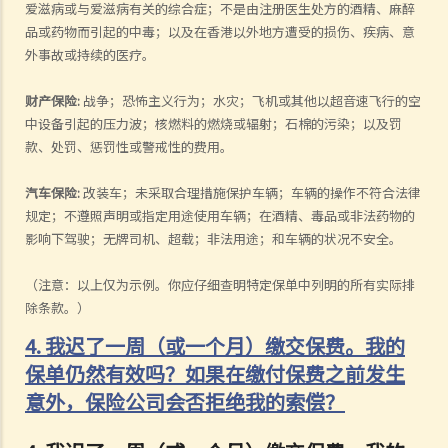
爱滋病或与爱滋病有关的综合症；不是由注册医生处方的酒精、麻醉
品或药物而引起的中毒；以及在香港以外地方遭受的损伤、疾病、意
外事故或持续的医疗。
财产保险
:
战争；恐怖主义行为；水灾；飞机或其他以超音速飞行的空
中设备引起的压力波；核燃料的燃烧或辐射；石棉的污染；以及罚
款、处罚、惩罚性或警戒性的费用。
汽
车保险
:
改装车；未采取合理措施保护车辆；车辆的操作不符合法律
规定；不遵照声明或指定用途使用车辆；在酒精、毒品或非法药物的
影响下驾驶；无牌司机、超载；非法用途；和车辆的状况不安全。
（注意：以上仅为示例。你应仔细查明特定保单中列明的所有实际排
除条款。）
4. 我迟了一周（或一个月）缴交保费。我的
保单仍然有效吗？如果在缴付保费之前发生
意外，保险公司会否拒绝我的索偿？