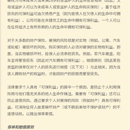
被视为与未成年人或未满
18
岁的受监护人的生命息息相关（因此，父
母或监护人可以为未成年人或受监护人的生命购买保险）。基于经济
损失的可保利益可由欠债而产生（因为放债人在欠债人的生命中可拥
有利益）。公司可能在关键员工的生命中拥有可保利益。一个人可以
在任何经济上有所依赖的人的生命中拥有可保利益。
对于大多数的财产保险，被保的风险就是对实物（例如，公寓，汽车
或轮船）被损坏的风险。购买保险的人必须对被保的实物有利益，即
是，当实物被损坏时，投保人必须承担损失。例如，若汽车被盗，则
车主将蒙受损失（因此对汽车拥有可保利益）。赔偿原则（因此某些
类型的保单仅对个人的损失进行赔偿（见下文））与此相关，因为当
该人拥有财产的权益时，才能因财产的损毁而蒙受损失。
法律要求个人具有「可保利益」的其中
一个
原因，是防止个人利用保
险
用与
他们毫无关系的他人生命作赌注。需要有「可保利益」还可以
防止道德风险。透过要求个人对被保的风险（例如财产）具有可保利
益，可消除任何人故意破坏财产（或不顾后果地不保护该财产）的不
道德动机，以提出保单索偿。
保单和赔偿原则