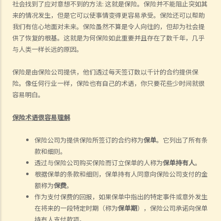
社会找到了应对意想不到的方法
:
这就是保险。保险并不能阻止突如其
来
的
情况发生，但是它可以使事情变得更容易承受。保险还可以帮助
我们有信心地面对未来。保险虽然不算是令人向往的，但却为社会提
供了恢复的根基。这就是为何保险如此重要并且存在了数千年，几乎
与人类一样长
远
的原因。
保险是由保险公司提供，他们透过每天签订数
以
千
计的
合约提供保
险。像任何行业一样，保险也有自己的术语，你只要花些少时间就很
容易明白。
保险术语很容易理解
保险公司为提供保险所签订的合约称为
保单
。它列出了所有条
款和细则。
透过与保险公司购买保险而订立保单的人称为
保单持有人
。
根据保单的条款和细则，保单持有人同意向保险公司支付的金
额称为
保费
。
作为支付保费的回报，如果保单中指出的特定事件或意外发生
在将来的一段特定时期（称为
保单期
），保险公司承诺向保单
持有人支付款项。