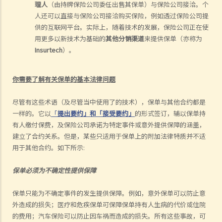
理人
（由持牌保险公司委任出售其保单）与保险公司接洽。个
人还可以直接与保险公司接洽购买保险，例如透过保险公司提
供的互联网平台。实际上，随着技术的发展，保险公司正在使
用更多以新技术为基础的
其他分销渠道
来提供保单（亦称为
Insurtech
）。
你需要了解有关保单的基本法律问题
尽管有这些术语（
及
尽管
当中
使用了
的
技术），保单与其他合约都是
一样的。它以
「
提出要约」和「接受要约」
的形式签订，辅以保单持
有人缴付保费，及保险公司承诺为特定事件或意外提供保障的
涵盖
，
建立了合约关系。但是，某些只适用于保单上的附加法律特质并不适
用于其他合约。如下所示
:
保单必须
为
不确定性
提供保障
保单只能
为
不确定事件的发生
提供保障
。例如，意外保单可以防止意
外造成的损失；医疗和危疾保单可保障保单持有人生病的代价或住院
的费用；
汽车
保险可以防止因车祸而造成的损失。所有这些事故，可