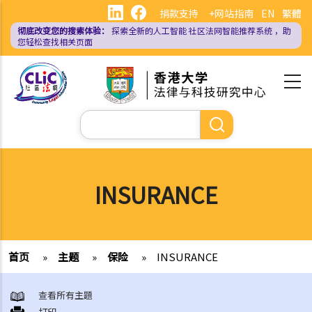
跳
捐款支持
+网站指南
EN
繁體
转
彻底改变您的搜索体验：
探索全新的人工智能
社区法网智能推荐系统
，助
到
您轻松查找相关页面
主
要
内
容
搜
索
INSURANCE
首页
»
主题
»
保险
»
INSURANCE
查看所有主題
打印