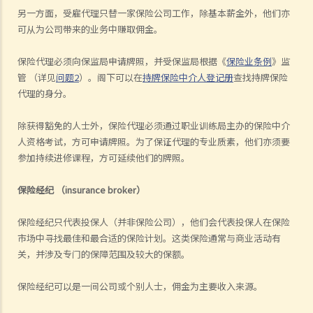
另一方面，受雇代理只替一家保险公司工作，除基本薪金外，他们亦
可从为公司带来的业务中赚取佣金。
保险代理必须向保监局申请牌照，并受保监局根据《
保险业条例
》监
管 （详见
问题
2
）。阁下可以在
持牌保险中介人登记册
查找持牌保险
代理的身分。
除获得豁免的人士外，保险代理必须通过职业训练局主办的保险中介
人资格考试，方可申请牌照。为了保证代理的专业质素，他们亦须要
参加持续进修课程，方可延续他们的牌照。
保险经纪
（
insurance broker
）
保险经纪只代表投保人（并非保险公司），他们会代表投保人在保险
市场中寻找最佳和最合适的保险计划。这类保险通常与商业活动有
关，并涉及专门的保障范围及较大的保额。
保险经纪可以是一间公司或个别人士，佣金为主要收入来源。