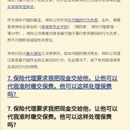
实或误导性陈述
。
作为保险代理的雇主，保险公司亦须
为代理的行为负责
。此外，根据
香港保险业联会的《
承保商专业守则
》（第四章：
保险代理管理
─
第
34
节），保险公司需要对其受雇代理于履行职务期间的行为负责
，
而不可推卸或减轻有关责任。
早前讨论过
最大诚信
之法律原则，就本问题的情况而言，保险公司透
过其受雇代理作出缺乏诚信的行为，在此情况下，阁下有权取消保单
及追回已付的保费。
7. 保险代理要求我把现金交给他，让他可以
代我准时缴交保费。他可以这样处理保费
吗？
7.
保险代理要求我把现金交给他，让他可以
代我准时缴交保费。他可以这样处理保费
吗？