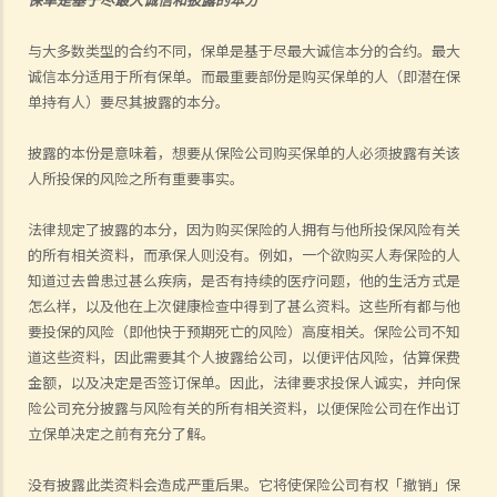
与大多数类型的合约不同，保单是基于尽最大诚信本分的合约。最大
诚信本分适用于所有保单。而最重要部份是购买保单的人（即潜在保
单持有人）要尽其披露的本分。
披露的本份是意味着，想要从保险公司购买保单的人必须披露有关该
人所投保的风险之所有重要事实。
法律规定了披露的本分，因为购买保险的人拥有与他所投保风险有关
的所有相关
资料
，而承保人则没有。例如，一个欲购买人寿保险的人
知道过去曾患过甚么疾病，是否有持续的医疗问题，他的生活方式是
怎么样，以及他在上次健康检查中得到了甚么
资料
。这些所有都与他
要投保的风险（即他快于预期死亡的风险）高度相关。保险公司不知
道这些
资料
，因此需要其个人披露给公司，以便评估风险，估算保费
金额，以及决定是否签订保单。因此，法律要求投保人诚实，并向保
险公司充分披露与风险有关的所有相关
资料
，以便保险公司在作出订
立保单决定之前有充分了解。
没有披露此类
资料
会造成严重后果。它将使保险公司有权「撤销」保