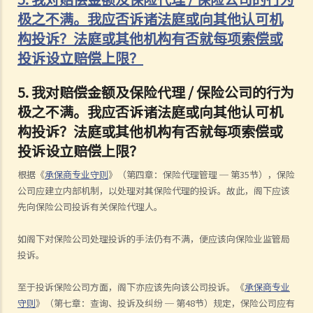
极之不满。我应否诉诸法庭或向其他认可机
构投诉？法庭或其他机构有否就每项索偿或
投诉设立赔偿上限？
5.
我对赔偿金额及保险代理
/
保险公司的行为
极之不满。我应否诉诸法庭或向其他认可机
构投诉？法庭或其他机构有否就每项索偿或
投诉设立赔偿上限？
根据《
承保商专业守则
》（第四章：保险代理管理
─
第
35
节），保险
公司应建立内部机制，以处理对其保险代理的投诉。故此，阁下应该
先向保险公司投诉有关保险代理人。
如阁下对保险公司处理投诉的手法仍有不满，便应该向保险业监管局
投诉。
至于投诉保险公司方面，阁下亦应该先向该公司投诉。《
承保商专业
守则
》（第七章：查询、投诉及纠纷
─
第
48
节）规定，保险公司应有