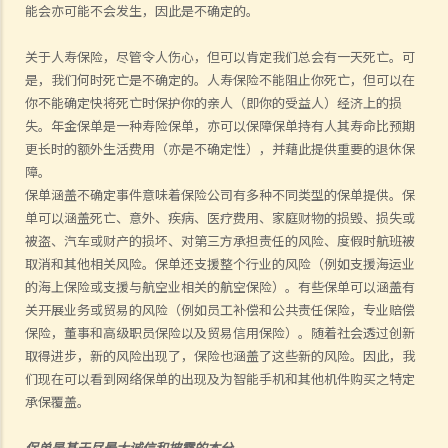
能
会亦可能不会发生，因此是不确定的。
关于人寿保险，尽管令人伤心，但可以肯定我们总会有一天死亡。可
是，我们何时死亡是不确定的。人寿保险不能阻止你死亡，但可以在
你不能确定快将死亡时保护你的亲人（即你的受益人）经济上的损
失。年金保单是一种寿险保单，亦可以保障保单持有人其寿命比预期
更长时的额外生活费用（亦是不确定性），并藉此提供重要的退休保
障。
保单涵盖不确定事件意味着保险公司有多种不同类型的保单提供。保
单可以涵盖死亡、意外、疾病、医疗费用、家庭财物的损毁、损失或
被盗、汽车或财产的损坏、对第三方承担责任的风险、度假时航班被
取消和其他相关风险。保单还支援整个行业的风险（例如支援海运业
的海上保险或支援与航空业相关的航空保险）。有些保单可以涵盖有
关开展业务或贸易的风险（例如员工补偿和公共责任保险，专业赔偿
保险，董事和高级职员保险以及贸易信用保险）。随着社会透过创新
取得进步，新的风险出现了，保险也涵盖了这些新的风险。因此，我
们现在可以看到网络保单的出现及为智能手机和其他机件购买之特定
承保覆盖。
保单是基于尽最大诚信和披露的本分