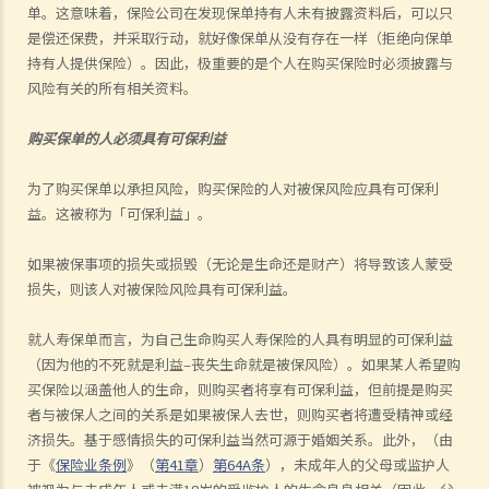
单。这意味着，保险公司在发现保单持有人未有披露
资料
后，可以只
是偿还保费，并采取行动，就好像保单从没有存在一样（拒绝向保单
持有人提供保险）。因此，极重要的是个人在购买保险时必须披露与
风险有关的所有相关
资料
。
购买保单的人必须具有可保利益
为了购买保单以承担风险，购买保险的人对被保风险应具有可保利
益。这被称为「可保利益」。
如果被保事项的损失或损毁（无论是生命还是财产）将导致该人蒙受
损失，则该人对被保险风险具有可保利益。
就人寿保单而言，
为自己生命
购买人寿保险的人具有明显的可保利益
（因为他的不死就是利益–丧失生命就是被保风险）。如果某人希望购
买保险以涵盖他人的生命，则购买者将享有可保利益，但前提是购买
者与被保人之间的关系是如果被保人去世，则购买者将遭受精神或经
济损失。基于感情损失的可保利益当然
可
源于婚姻关系。此外，（由
于《
保险业条例
》（
第
41
章
）
第
64A
条
），未成年人的父母或监护人