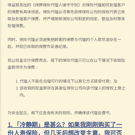
保监局发出的《持牌保险代理人操守守则》对保险代理如何处理客户
的保费有具体规定。保险代理必须事先获得保险公司的授权代表它收
取及处理客户保费，并严格按照保险公司制定的规定、管控及时限来
处理保费。
同时，保险代理必须避免把顾客的保费与代理的个人款项混杂在一
起，并就已收取的保费作妥善纪录。
就以现金交付保费而言，阁下的保险代理只可以在以下情况下收取现
金款项作为保费﹕
代理人不能在合理可行的情况下以其它方式接受付款；及
该收取的现金款项在其委任保险公司向该代理人的授权上限之
内。
为安全起见，阁下应查询有关的规则，并确保该代理会遵守。
1. 「冷静期」是甚么？如果我刚刚购买了一
份人寿保险，但几天后想改变主意，我可否