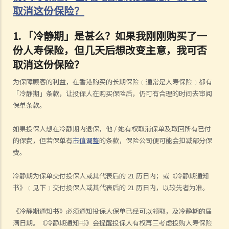
取消这份保险？
1.
「冷静期」是甚么？如果我刚刚购买了一
份人寿保险，但几天后想改变主意，我可否
取消这份保险？
为保障顾客的利益，在香港购买的长期保险﹝通常是人寿保险﹞都有
「冷静期」条款，让投保人在购买保险后，仍可有合理的时间去审阅
保单条款。
如果投保人想在冷静期内退保，他
/
她有权取消保单及取回所有已付
的保费，但若保单有
市值调整
的条款，保险公司便可能会扣减部分保
费。
冷静期为保单交付投保人或其代表后的
21
历日内；或《冷静期通知
书》﹝见下﹞交付投保人或其代表后的
21
历日内，以较先者为准。
《冷静期通知书》必须通知投保人保单已经可以领取，及冷静期的届
满日期。《冷静期通知书》会提醒投保人有权再三考虑投购人寿保险