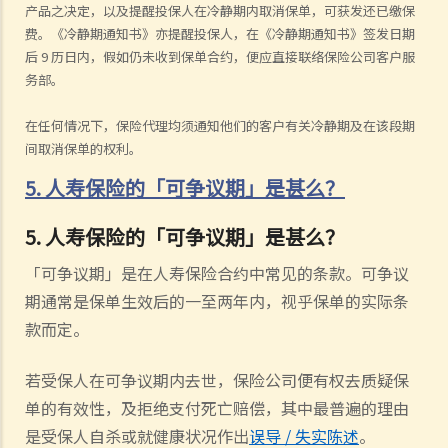
产品之决定，以及提醒投保人在冷静期内取消保单，可获发还已缴保
费。《冷静期通知书》亦提醒投保人，在《冷静期通知书》签发日期
后
9
历日内，假如仍未收到保单合约，便应直接联络保险公司客户服
务部。
在任何情况下，保险代理均须通知他们的客户有关冷静期及在该段期
间取消保单的权利。
5. 人寿保险的「可争议期」是甚么？
5. 人寿保险的「可争议期」是甚么？
「可争议期」是在人寿保险合约中常见的条款。可争议
期通常是保单生效后的一至两年内，视乎保单的实际条
款而定。
若受保人在可争议期内去世，保险公司便有权去质疑保
单的有效性，及拒绝支付死亡赔偿，其中最普遍的理由
是受保人自杀或就健康状况作出
误导
/
失实陈述
。