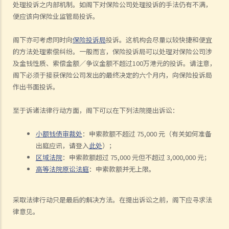
处理投诉之内部机制。如阁下对保险公司处理投诉的手法仍有不满，
便应该向保险业监管局投诉。
阁下亦可考虑同时向
保险投诉局
投诉。这机构会尽量以较快捷和便宜
的方法处理索偿纠纷。一般而言，保险投诉局可以处理对保险公司涉
及金钱性质、索偿金额／争议金额不超过
100
万港元的投诉。请注意，
阁下必须于接获保险公司发出的最终决定的六个月内，向保险投诉局
作出书面投诉。
至于诉诸法律行动方面，阁下可以在下列法院提出诉讼：
小额钱债审裁处
：申索款额不超过
75,000
元（有关如何准备
出庭应讯，请登入
此处
）；
区域法院
：申索款额超过
75,000
元但不超过
3,000,000
元；
高等法院原讼法庭
：申索款额并无上限。
采取法律行动只是最后的解决方法。在提出诉讼之前，阁下应寻求法
律意见。