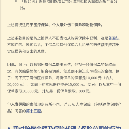
「按比例」条款限制保险公司只须承担损失金额的某个百分
比。
上述情况适用于
医疗保险、个人意外伤亡保险和财物保险。
上述条款目的是防止投保人不正当地从购买保险中获利，这是
普通法
不容许的。换句话说，主保单和其他保单合共给予的赔偿额不应超出
实际损失和支出的总数。
因此，阁下可以根据所有保单提出索偿，但视乎各份保单的条款而
定，有关赔偿总额可能会被调整，使总额不超过实际损失的金额。例
子：阁下买了两份医疗保险，每份保单的保额是10,000 元（合共
20,000 元）。如阁下的实际医疗费是15,000 元，便只可以从其中一份
保单索取10,000 元，并从另一份保单索取5,000 元。
但
人寿保险
的索偿规定有所不同。详见 A. 人寿保险 （包括退休保障产
品）问答的
第十五题
。
5. 我对赔偿金额及保险代理 / 保险公司的行为