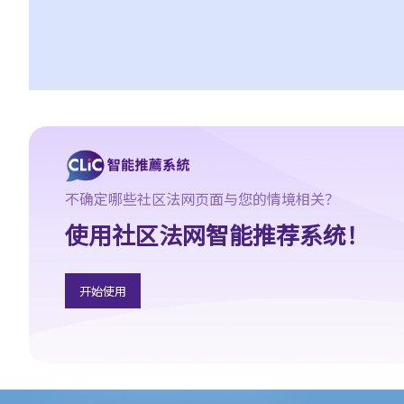
a. 保险中介人
1. 保险中介人有两类─保险代理（insurance agent） 和保险经纪
（insurance broker）。两者的角色或职责有甚么分别？他们的专
业资格又有何不同？他们是否需要在认可机构注册后才可工作？
2. 在新的监管制度下，对持牌保险中介人、保险代理机构或保险经
纪公司负责人有甚么要求?
3. 持牌保险中介人须遵从任何专业操守守则吗?
4. 保险业监管局有甚么权力持牌保险中介人确保保险中介人遵从法
不确定哪些社区法网页面与您的情境相关？
规，以及处理他们的不当行为?
使用社区法网智能推荐系统！
5. 我对赔偿金额及保险代理 / 保险公司的行为极之不满。我应否诉
诸法庭或向其他认可机构投诉？法庭或其他机构有否就每项索偿或
投诉设立赔偿上限？
开始使用
6. 保险代理利用虚假资料诱导我购买保险。我可否终止该保单合约
及要求退还保费？
7. 保险代理要求我把现金交给他，让他可以代我准时缴交保费。他
可以这样处理保费吗？