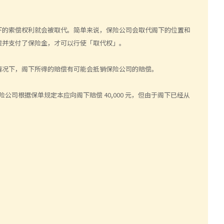
下的索偿权利就会被取代。简单来说，保险公司会取代阁下的位置和
偿并支付了保险金，才可以行使「取代权」。
情况下，阁下所得的赔偿有可能会抵销保险公司的赔偿。
险公司根据保单规定本应向阁下赔偿
40,000
元，但由于阁下已经从