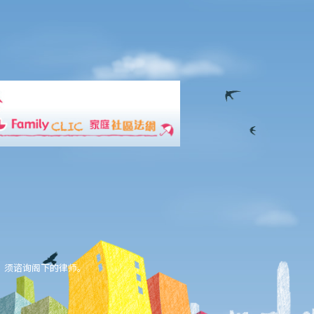
，须谘询阁下的律师。