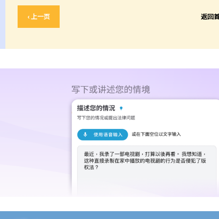
‹ 上一页
返回