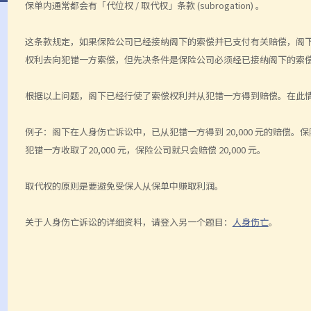
保单内通常都会有「代位权
/
取代权」条款
(subrogation)
。
这条款规定，如果保险公司已经接纳阁下的索偿并已支付有关赔偿，阁
权利去向犯错一方索偿，但先决条件是保险公司必须经已接纳阁下的索
根据以上问题，阁下已经行使了索偿权利并从犯错一方得到赔偿。在此
例子：
阁下在人身伤亡诉讼中，已从犯错一方得到
20,000
元的赔偿。保
犯错一方收取了
20,000
元，保险公司就只会赔偿
20,000
元。
取代权的原则是要避免受保人从保单中赚取利润。
关于人身伤亡诉讼的详细资料，请登入另一个题目：
人身伤亡
。