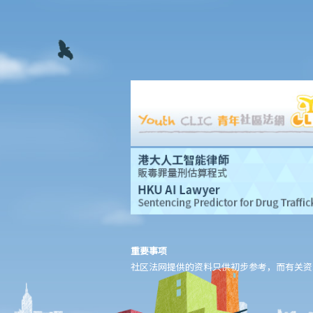
b. 保险科技及虚拟保险公司
1. 甚么是保险科技?
2. 透过虚拟保险公司的全数码分销渠道购买保险有何潜在好处?
3. 若我透过虚拟保险公司的全数码分销渠道购买保险，或使用保险
科技来处理与保险相关的事务，有甚么要注意?
常见保险产品种类
A. 人寿保险（包括退休保障产品）
1. 「冷静期」是甚么？如果我刚刚购买了一份人寿保险，但几天后
想改变主意，我可否取消这份保险？
2. 我正考虑把现有的人寿保险保单转到另一间保险公司，我需考虑
哪些因素？我可向谁征询意见？
3. 我如何在购买长期保险保单前，得知该保单的利益说明?
4. 我为何需要在购买长期保险保单前，提供资料以填写财务需要分
重要事项
析报表?
社区法网提供的资料只供初步参考，而有关资
5. 人寿保险的「可争议期」是甚么？
6. 人寿保险中的「自杀条款」有甚么作用？