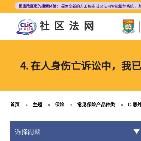
跳
彻底改变您的搜索体验：
探索全新的人工智能
社区法网智能推荐系统
，
转
到
社区法网
主
要
内
容
4. 在人身伤亡诉讼中，
首页
»
主题
»
保险
»
常见保险产品种类
»
C. 
选择副题