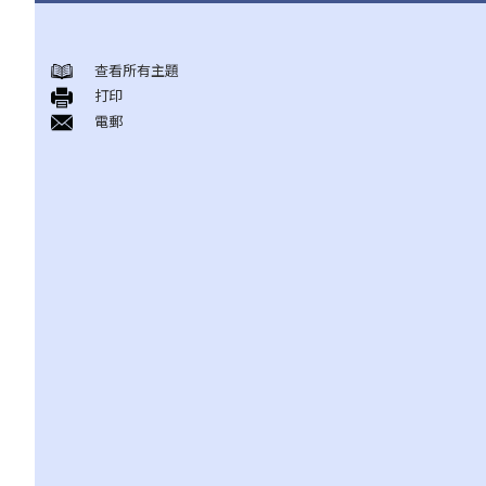
有关所有保险类型的一般事项
查看所有主題
1. 投保人或保单持有人可能没有向保险公司披露所有个人资料。没
打印
有这样的披露会导致索偿被拒绝吗？哪些重要事实必须披露？
電郵
2. 除上述问题外，若一些没有披露的资料与该项索偿无关（例如，
我因踢足球而受伤，但我之前没有提过吸烟习惯），保险公司仍可
以拒绝这项索偿吗？
3. 保险单中常见的「不保项目」是甚么？
4. 我迟了一周（或一个月）缴交保费。我的保单仍然有效吗？如果
在缴付保费之前发生意外，保险公司会否拒绝我的索偿？
5. 保险公司延迟处理我的索偿申请。我可以因为这样的延误索取利
息吗？
6. 我为同一风险（例如住院或家居损毁）购买了几份保单。我可以
从所有保单索偿全数保额，还是仅索偿实际的开支/损失金额？人寿
保险下的死亡赔偿是否受不同规则约束？
我可以透过甚么渠道购买保险产品?