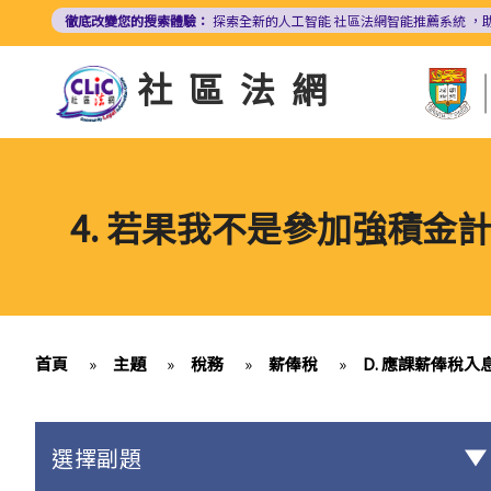
移
徹底改變您的搜索體驗：
探索全新的人工智能
社區法網智能推薦系統
，
至
主
社區法網
內
容
4. 若果我不是參加強積
首頁
»
主題
»
稅務
»
薪俸稅
»
D. 應課薪俸稅
選擇副題