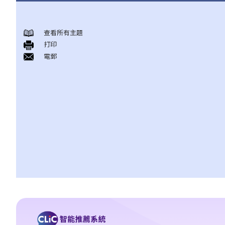
薪俸稅
查看所有主題
A. 受僱工作的地點
打印
B. 計算薪俸稅的初步指引
電郵
1. 在計算薪俸稅時，哪些入息會被評稅？納稅人可申請扣減哪些項
目（及免稅額）？
2. 現時薪俸稅的稅率是多少？
3. 如何計算薪俸稅？
4. 薪俸稅及暫繳薪俸稅須於何時繳交？
5. 我可以在甚麼情況下繳交少些稅款，或延期繳交暫繳薪俸稅？
6. 已婚人士如何申報入息？
C. 應課薪俸稅入息包括甚麼收入
1. 我的薪俸收入包括有花紅、津貼及佣金，這些收入應在報稅表的
哪部分填報？
2. 我從自己經營的業務支取薪金，我應如在個別人士報稅表內申報
此項收入？