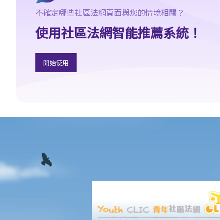
3. 我收到的假期工資需要課稅嗎？
不確定哪些社區法網頁面與您的情境相關？
4. 我被公司解僱，並獲僱主支付 (a) 代通知金和 (b) 遣散費 / 長期服
使用社區法網智能推薦系統！
務金。該兩筆款項是否要課稅？
5. 我退休時收取的折算退休金（類似一筆過退休金）是否須課稅？
另外，按月收取的退休金又是否須課稅
開始使用
6. 我參加了強制性公積金計劃。我在離職時從該計劃中收取或被認
定已收取的款項（累算權益）會如何被評稅？
7. 我參加了認可職業退休計劃而非強積金計劃。我在離職時從該計
劃中收取的款項（累算權益）是否要課稅？
8. 我剛完成兩年的僱傭合約並收到一整筆約滿酬金，然後再與公司
續約兩年，這筆約滿酬金是否要全數在本年度的報稅表上申報？可
否將這項收入平均地撥回第一份合約的有關期間（即分開兩個年
度）計稅？
9. 如僱主免租提供居所給僱員，此項福利會怎樣被評稅？
10. 如僱主並無提供居所給僱員，但為僱員支付 / 補貼全部或部分租
金，該款項將如何被評稅？