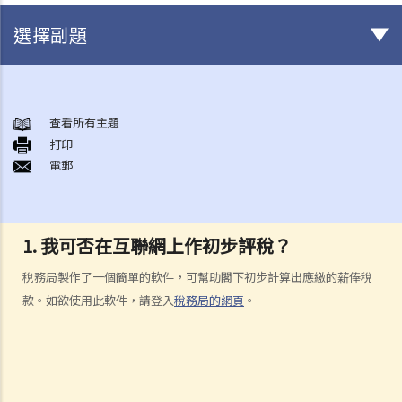
選擇副題
薪俸稅
A. 受僱工作的地點
查看所有主題
打印
B. 計算薪俸稅的初步指引
電郵
1. 在計算薪俸稅時，哪些入息會被評稅？納稅人可申請扣減哪些項目
（及免稅額）？
2. 現時薪俸稅的稅率是多少？
1. 我可否在互聯網上作初步評稅？
3. 如何計算薪俸稅？
4. 薪俸稅及暫繳薪俸稅須於何時繳交？
稅務局製作了一個簡單的軟件，可幫助閣下初步計算出應繳的薪俸稅
5. 我可以在甚麼情況下繳交少些稅款，或延期繳交暫繳薪俸稅？
款。如欲使用此軟件，請登入
稅務局的網頁
。
6. 已婚人士如何申報入息？
C. 應課薪俸稅入息包括甚麼收入
1. 我的薪俸收入包括有花紅、津貼及佣金，這些收入應在報稅表的哪部