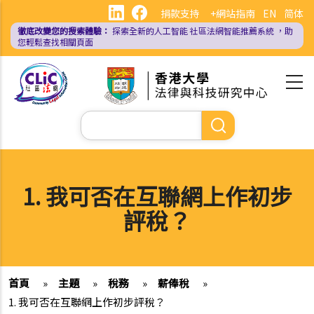
移
捐款支持
+網站指南
EN
简体
至
徹底改變您的搜索體驗：
探索全新的人工智能
社區法網智能推薦系統
，助
主
您輕鬆查找相關頁面
內
容
Search
1. 我可否在互聯網上作初步
評稅？
首頁
»
主題
»
稅務
»
薪俸稅
»
1. 我可否在互聯網上作初步評稅？