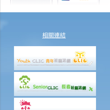
該款項將如何被評稅？
11. 股份獎賞和股份認購權利益會如何被評稅？
D. 應課薪俸稅入息之可扣減項目
1. 我在 2023年3月1日辭職而沒有預先通知僱主，所以須支付等同一個
相關連結
月薪金的離職代通知金。僱主把本應支付給我的2月份薪金與該筆代通
知金對銷。我在2022/23課稅年度內，應按10個月的薪金還是11個月的
薪金來計算薪俸稅？
2. 強制性公積金 (MPF) 計劃之供款將如何在評稅時扣除？
3. 我是一名受薪的公司董事，可否在計算應課稅入息時扣除強積金計劃
的供款？
4. 若果我不是參加強積金計劃，而是參加了其他認可的職業退休計劃，
可否申請扣減？
5. 甚麼是個人進修開支？如果我為工作而進修，可否在計算薪俸稅應課
稅入息時申請扣減學費？
6. 我沒有報讀訂明教育課程，但有參加專業團體（如香港會計師公會）
為成員主辦的考試。我所支付的考試費可否在評稅時獲扣減？