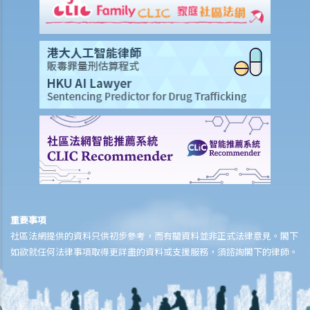
7. 誰人合資格申請扣減長者住宿照顧開支？最高扣減額是多少？
8. 居所貸款利息之最高扣減額是多少？
9. 為購買泊車位而支付的按揭利息可否在評稅時獲扣減？
10. 假如我擁有兩所住宅，而兩者均作為居住地方，在評稅時我可否就
該兩所住宅繳付的貸款利息獲得扣減？
11. 我捐了款給慈善團體，可否獲得扣稅？
12. 我為自己的居所支付租金，可否用作扣稅？
E. 薪俸稅的免稅額
1. 誰人可以申索「已婚人士免稅額」？有關免稅額是多少？
2. 我是已婚人士，應如何申請「已婚人士免稅額」，或選擇「合併評
稅」或「個人入息課稅」？
重要事項
3. 怎樣才符合資格申索「子女免稅額」？現時之免稅額是多少？
社區法網提供的資料只供初步參考，而有關資料並非正式法律意見。閣下
4. 我有二位弟妹，而他們的生活開支完全由我負責。我可否申索“供養
如欲就任何法律事項取得更詳盡的資料或支援服務，須諮詢閣下的律師。
兄弟姊妹免稅額”？
5. 我需要供養父母，可否申請「供養父母 / 祖父母 / 外祖父母免稅額」
或「供養父母 / 祖父母 / 外祖父母額外免稅額」？