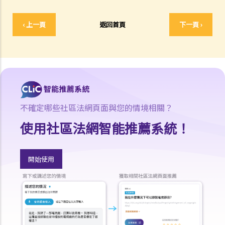
分填報？
2. 我從自己經營的業務支取薪金，我應如在個別人士報稅表內申報此項
‹ 上一頁
返回首頁
下一頁 ›
收入？
3. 我收到的假期工資需要課稅嗎？
4. 我被公司解僱，並獲僱主支付 (a) 代通知金和 (b) 遣散費 / 長期服務
金。該兩筆款項是否要課稅？
5. 我退休時收取的折算退休金（類似一筆過退休金）是否須課稅？另
外，按月收取的退休金又是否須課稅
不確定哪些社區法網頁面與您的情境相關？
6. 我參加了強制性公積金計劃。我在離職時從該計劃中收取或被認定已
使用社區法網智能推薦系統！
收取的款項（累算權益）會如何被評稅？
7. 我參加了認可職業退休計劃而非強積金計劃。我在離職時從該計劃中
收取的款項（累算權益）是否要課稅？
開始使用
8. 我剛完成兩年的僱傭合約並收到一整筆約滿酬金，然後再與公司續約
兩年，這筆約滿酬金是否要全數在本年度的報稅表上申報？可否將這項
收入平均地撥回第一份合約的有關期間（即分開兩個年度）計稅？
9. 如僱主免租提供居所給僱員，此項福利會怎樣被評稅？
10. 如僱主並無提供居所給僱員，但為僱員支付 / 補貼全部或部分租金，