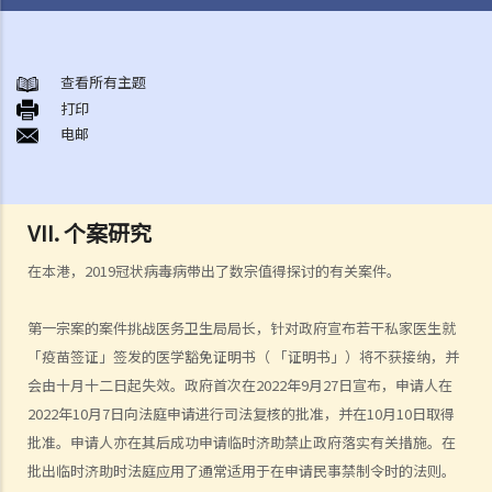
司法复核的性质
司法复核的基础和法庭的角色
查看所有主题
什么时候可以进行司法复核
打印
A. 司法复核的独有程序
电邮
B. 时限
C. 挑战的题目
D. 其他补救方法
VII. 个案研究
E. 排除条款
在本港，2019冠状病毒病带出了数宗值得探讨的有关案件。
F. 申请人的资格
司法复核理据
第一宗案的案件挑战医务卫生局局长，针对政府宣布若干私家医生就
B. 程序不当
「疫苗签证」签发的医学豁免证明书（ 「证明书」）将不获接纳，并
会由十月十二日起失效。政府首次在2022年9月27日宣布，申请人在
1. 自然公义的原则
2022年10月7日向法庭申请进行司法复核的批准，并在10月10日取得
2. 公平聆讯的权利
批准。申请人亦在其后成功申请临时济助禁止政府落实有关措施。在
3. 独立和无私
批出临时济助时法庭应用了通常适用于在申请民事禁制令时的法则。
4. 理由