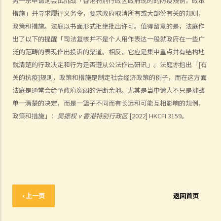
另一宗申请则尝试挑战「香港特别行政区政府现时的防疫规例，政策
措施」并寻求履行义务令，要求政府取消所有或大部份有关的规则，
A. 流程表
政策和措施。法庭以书面形式拒绝批出许可。值得留意的是，法庭作
B. 许可申请：申请和程序
出了以下的提醒「司法复核并不是个人用作表达一般就政府在一些广
C. 临时济助
泛的范畴的表现作出投诉的渠道。相反，它应是集中重点并有结构地
D. 实质聆讯和程序：合并聆讯
就清楚的行政决定和行为是否遵从公法作出研讯」。法庭亦指出「[有
E. 答辩人和坦诚责任
关的抗疫]规则，政策和措施是制定社会经济政策的例子，而在这方面
F. 济助
法庭是通常会给予政府宽阔的评断余地。尤其是当申请人不只是挑战
G. 讼费
单一清楚的决定，而是一篮子不同而有长远和可能互相影响的规例，
H. 上诉
政策和措施」：
吴振权
v
香港特别行政区
[2022] HKCFI 3159。
I. 介入诉讼
J. 法庭之友
个案研究
‹ 上一页
返回首页