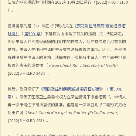
法院亦把实质的聆讯排期在2022年10月20日进行（[2022] HKCFI 3150
C. 不合理
）。
D. 合理期望
V. 违法
值得留意的是（1）法庭以行政机关在
《预防及控制疾病(疫苗通行证)
1. 越权
规例》
（
第599L章
）下越权为由撤销了有关的措施（2）法庭裁定，
2. 违反立法目的及达至不当目的
即使申请人并不是受质疑的证明书的持有人，他亦有资格挑战有关的
3. 法律错误
措施。申请人在作出申请时并没有向法庭披露这事项。因此，虽然法
4. 事实错误
庭并没褫夺申请人的资格，法庭亦再一次提醒申请人一方全面并坦诚
5. 相关考虑及不相关考虑
披露的责任的重要性 （
Kwok Cheuk Kin v Secretary of Health
6. 约束酌情权
[2022] 5 HKLRD 348)）。
7. 作出查询的责任
其后，政府修订了
《预防及控制疾病(疫苗通行证)规例》
（
第599L
8. 过份拖延
章
），赋予了医务卫生局局长权力在某些情况下撤销证明书。申请人
宪法复核和比例原则
再一次申请进行司法复核的批准，但是这一次法庭则以书面形式拒绝
A. 宪制性的质疑
批出许可（
Kwok Cheuk Kin v Ip Lau Suk Yee (ExCo Convenor)
B. 比例原则
[2022] 5 HKLRD 485）。
C. 适用于宪制性的质疑的比例原则
程序