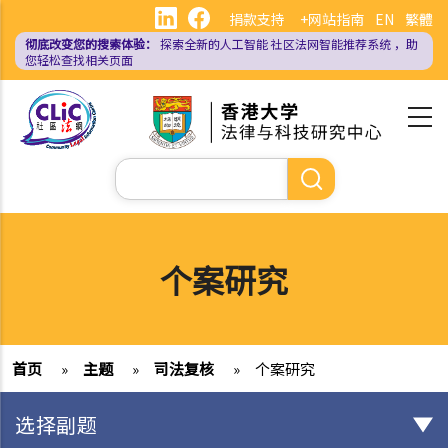
跳
捐款支持
+网站指南
EN
繁體
转
彻底改变您的搜索体验：
探索全新的人工智能
社区法网智能推荐系统
，助
到
您轻松查找相关页面
主
要
内
容
搜
索
个案研究
首页
»
主题
»
司法复核
»
个案研究
选择副题