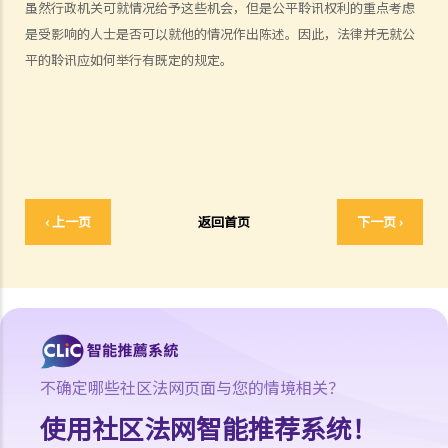
虽然行政机关可就情况给予这些机会，但是公平聆讯权利的重点考虑
4. 理由
是受影响的人士是否可以就他的情况作出陈述。因此，法律并无就公
C. 不合理
平的聆讯应如何举行有既定的规定。
D. 合理期望
V. 违法
1. 越权
2. 违反立法目的及达至不当目的
3. 法律错误
4. 事实错误
‹ 上一页
返回首页
下一页 ›
5. 相关考虑及不相关考虑
6. 约束酌情权
7. 作出查询的责任
8. 过份拖延
宪法复核和比例原则
不确定哪些社区法网页面与您的情境相关？
A. 宪制性的质疑
B. 比例原则
使用社区法网智能推荐系统！
C. 适用于宪制性的质疑的比例原则