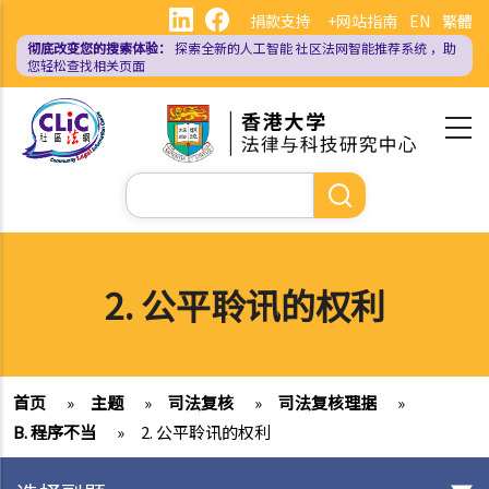
跳
捐款支持
+网站指南
EN
繁體
转
彻底改变您的搜索体验：
探索全新的人工智能
社区法网智能推荐系统
，助
到
您轻松查找相关页面
主
要
内
容
搜
索
2. 公平聆讯的权利
首页
»
主题
»
司法复核
»
司法复核理据
»
B. 程序不当
»
2. 公平聆讯的权利