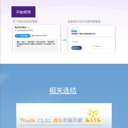
程序
开始使用
A. 流程表
B. 许可申请：申请和程序
C. 临时济助
D. 实质聆讯和程序：合并聆讯
E. 答辩人和坦诚责任
F. 济助
G. 讼费
H. 上诉
I. 介入诉讼
J. 法庭之友
相关连结
个案研究