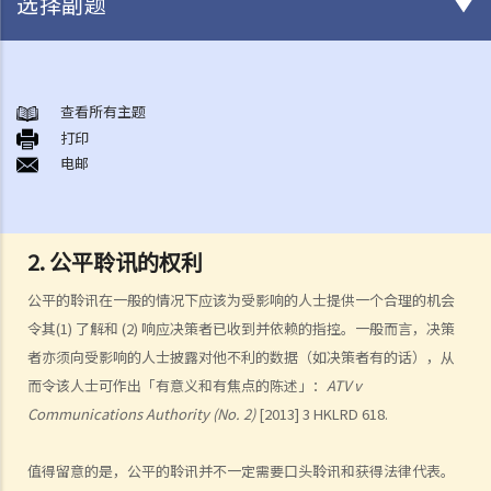
选择副题
司法复核的性质
司法复核的基础和法庭的角色
查看所有主题
什么时候可以进行司法复核
打印
A. 司法复核的独有程序
电邮
B. 时限
C. 挑战的题目
D. 其他补救方法
2. 公平聆讯的权利
E. 排除条款
公平的聆讯在一般的情况下应该为受影响的人士提供一个合理的机会
F. 申请人的资格
令其(1) 了解和 (2) 响应决策者已收到并依赖的指控。一般而言，决策
司法复核理据
者亦须向受影响的人士披露对他不利的数据（如决策者有的话），从
B. 程序不当
而令该人士可作出「有意义和有焦点的陈述」：
ATV v
Communications Authority (No. 2)
[2013] 3 HKLRD 618.
1. 自然公义的原则
2. 公平聆讯的权利
值得留意的是，公平的聆讯并不一定需要口头聆讯和获得法律代表。
3. 独立和无私