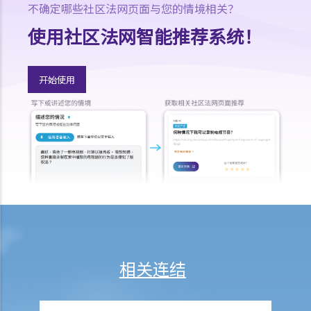
不确定哪些社区法网页面与您的情境相关？
A. 流程表
使用社区法网智能推荐系统！
B. 许可申请：申请和程序
C. 临时济助
D. 实质聆讯和程序：合并聆讯
开始使用
E. 答辩人和坦诚责任
F. 济助
G. 讼费
H. 上诉
I. 介入诉讼
J. 法庭之友
个案研究
相关连结