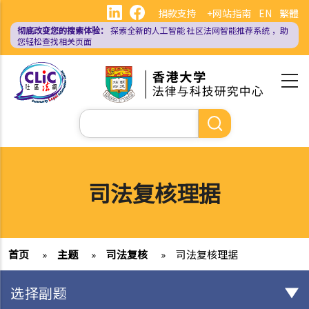
跳
捐款支持
+网站指南
EN
繁體
转
彻底改变您的搜索体验：
探索全新的人工智能
社区法网智能推荐系统
，助
到
您轻松查找相关页面
主
要
内
容
搜
索
司法复核理据
首页
»
主题
»
司法复核
»
司法复核理据
选择副题