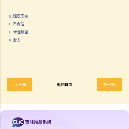
C. 不合理
D. 合理期望
B. 程序不当
V. 违法
C. 不合理
1. 越权
D. 合理期望
2. 违反立法目的及达至不当目的
V. 违法
3. 法律错误
4. 事实错误
5. 相关考虑及不相关考虑
6. 约束酌情权
7. 作出查询的责任
‹ 上一页
返回首页
下一页 ›
8. 过份拖延
宪法复核和比例原则
A. 宪制性的质疑
B. 比例原则
C. 适用于宪制性的质疑的比例原则
程序