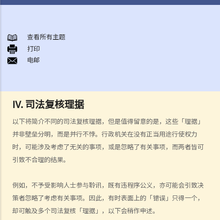
司法复核的性质
司法复核的基础和法庭的角色
查看所有主题
什么时候可以进行司法复核
打印
A. 司法复核的独有程序
电邮
B. 时限
C. 挑战的题目
D. 其他补救方法
IV. 司法复核理据
E. 排除条款
以下将简介不同的司法复核理据，但是值得留意的是，这些「理据」
F. 申请人的资格
并非壁垒分明，而是并行不悖。行政机关在没有正当用途行使权力
司法复核理据
时，可能涉及考虑了无关的事项，或是忽略了有关事项，而两者皆可
B. 程序不当
引致不合理的结果。
1. 自然公义的原则
例如，不予受影响人士参与聆讯，既有违程序公义，亦可能会引致决
2. 公平聆讯的权利
策者忽略了考虑有关事项。因此，有时表面上的「错误」只得一个，
3. 独立和无私
却可触及多个司法复核「理据」，以下会稍作申述。
4. 理由