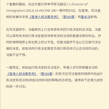
个重要的基础，在这方面可参考终审法庭在
C v Director of
3. 独立和无私
Immigration
(2013) 16 HKCFAR 280一案中的讨论。在香港，司法复
4. 理由
核的发展亦深受
《香港人权法案条例》
（
第383章
）和
基本法
影响。
C. 不合理
D. 合理期望
在司法复核中，法庭原则上只会考虑有关的行政决定的合法性。法庭
V. 违法
可以审视有关的行政决定是否依照有关的法规和普通法原则作出，并
1. 越权
同时保障程序上和实质上的公平性。但是法庭并不会以己见取代决议
2. 违反立法目的及达至不当目的
者的决定。如有关的行政决定是官员或行政机关可以合法地作出的，
3. 法律错误
法庭不会干预。
4. 事实错误
5. 相关考虑及不相关考虑
一般而言，除挑战行政决定的合法性外，申请人亦可依赖基本法和
6. 约束酌情权
《香港人权法案条例》
（
第383章
）的条文在司法复核的程序中挑战行
政决定和或法例(例如法例和规则等等)的合宪性。请参阅下述第九部份
7. 作出查询的责任
的进一步讨论。
8. 过份拖延
宪法复核和比例原则
A. 宪制性的质疑