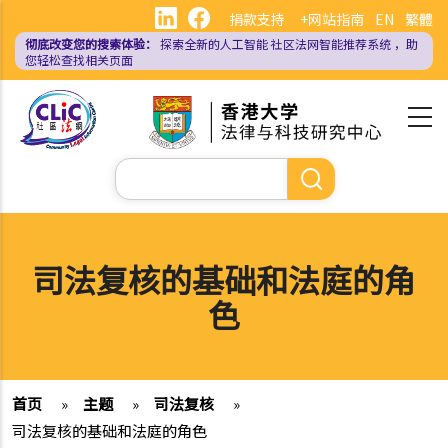
跳
捐款支持
+网站指南
EN
繁體
转
彻底改变您的搜索体验：
探索全新的人工智能
社区法网智能推荐系统
，助
到
您轻松查找相关页面
主
要
内
容
搜
索
司法复核的基础和法庭的角
色
首页
»
主题
»
司法复核
»
司法复核的基础和法庭的角色