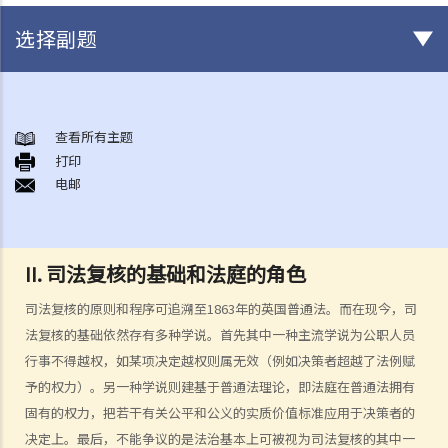
选择副题
司法复核的性质
司法复核的基础和法庭的角色
查看所有主题
什么时候可以进行司法复核
打印
A. 司法复核的独有程序
电邮
B. 时限
C. 挑战的题目
D. 其他补救方法
II.
司法复核的基础和法庭的角色
E. 排除条款
司法复核的原则和程序可追溯至1863年的英国普通法。而在现今，司
F. 申请人的资格
法复核的基础依然存有多种学说。首先其中一种主流学说为公职人员
司法复核理据
行事不得越权，如某项决定越权则属无效（例如决策者超越了法例赋
B. 程序不当
予的权力）。另一种学说则建基于普通法理论，即法庭在普通法拥有
固有的权力，把若干有关公平和公义的实质价值标准应用于决策者的
1. 自然公义的原则
决定上。最后，不能争议的是法治基本上可被视为司法复核的其中一
2. 公平聆讯的权利