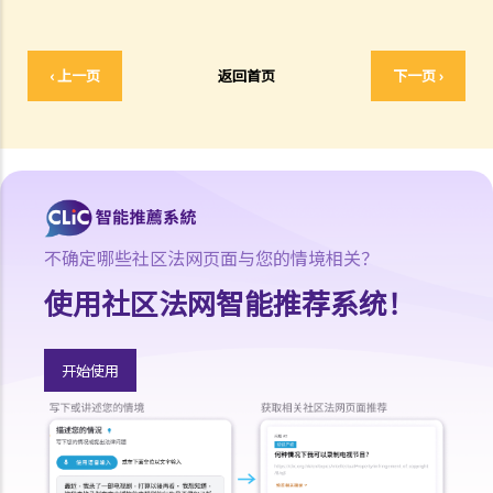
B. 比例原则
C. 适用于宪制性的质疑的比例原则
程序
‹ 上一页
返回首页
下一页 ›
A. 流程表
B. 许可申请：申请和程序
C. 临时济助
D. 实质聆讯和程序：合并聆讯
E. 答辩人和坦诚责任
F. 济助
不确定哪些社区法网页面与您的情境相关？
G. 讼费
使用社区法网智能推荐系统！
H. 上诉
I. 介入诉讼
J. 法庭之友
开始使用
个案研究