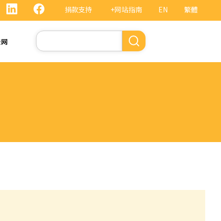
捐款支持
+网站指南
EN
繁體
搜
法网
索