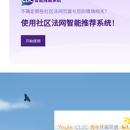
C. 不合理
不确定哪些社区法网页面与您的情境相关？
D. 合理期望
V. 违法
使用社区法网智能推荐系统！
1. 越权
2. 违反立法目的及达至不当目的
开始使用
3. 法律错误
4. 事实错误
5. 相关考虑及不相关考虑
6. 约束酌情权
7. 作出查询的责任
8. 过份拖延
宪法复核和比例原则
A. 宪制性的质疑
B. 比例原则
C. 适用于宪制性的质疑的比例原则
程序