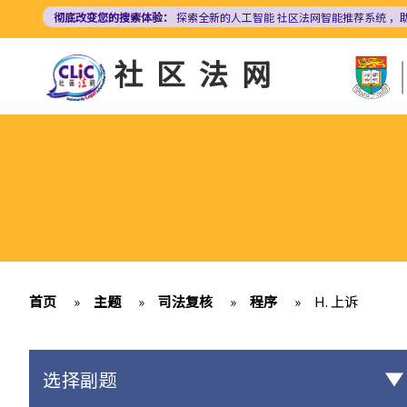
跳
彻底改变您的搜索体验：
探索全新的人工智能
社区法网智能推荐系统
，
转
到
社区法网
主
要
内
容
首页
»
主题
»
司法复核
»
程序
»
H. 上诉
选择副题