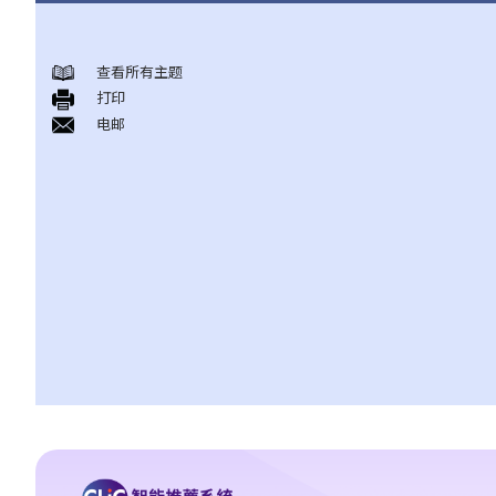
司法复核的性质
司法复核的基础和法庭的角色
查看所有主题
什么时候可以进行司法复核
打印
电邮
A. 司法复核的独有程序
B. 时限
C. 挑战的题目
D. 其他补救方法
E. 排除条款
F. 申请人的资格
司法复核理据
B. 程序不当
1. 自然公义的原则
2. 公平聆讯的权利
3. 独立和无私
4. 理由