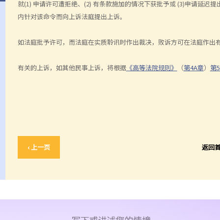
就(1) 申请许可遭拒绝、(2) 有条款施加的情况下获批予或 (3)申请
内针对该命令而向上诉法庭提出上诉。
如法庭批予许可，而法庭在实质聆讯时作出裁决，败诉方可在法庭作出有
有关的上诉，如其他民事上诉，将根据
《高等法院规则》
（
第4A章
）
第5
‹ 上一页
返回