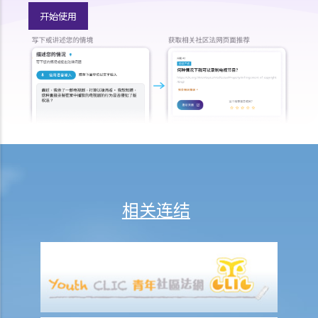
开始使用
A. 流程表
B. 许可申请：申请和程序
C. 临时济助
D. 实质聆讯和程序：合并聆讯
E. 答辩人和坦诚责任
F. 济助
G. 讼费
H. 上诉
I. 介入诉讼
J. 法庭之友
相关连结
个案研究