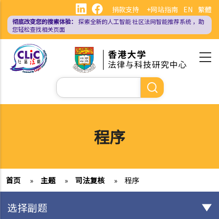
跳
捐款支持
+网站指南
EN
繁體
转
彻底改变您的搜索体验：
探索全新的人工智能
社区法网智能推荐系统
，助
到
您轻松查找相关页面
主
要
内
容
搜
索
程序
首页
»
主题
»
司法复核
»
程序
选择副题