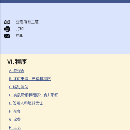
司法复核的性质
司法复核的基础和法庭的角色
查看所有主题
什么时候可以进行司法复核
打印
A. 司法复核的独有程序
电邮
B. 时限
C. 挑战的题目
D. 其他补救方法
VI. 程序
E. 排除条款
A. 流程表
F. 申请人的资格
B. 许可申请：申请和程序
司法复核理据
C. 临时济助
B. 程序不当
D. 实质聆讯和程序：合并聆讯
1. 自然公义的原则
E. 答辩人和坦诚责任
2. 公平聆讯的权利
F. 济助
3. 独立和无私
G. 讼费
4. 理由
H. 上诉