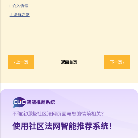
C. 不合理
I. 介入诉讼
D. 合理期望
J. 法庭之友
V. 违法
1. 越权
2. 违反立法目的及达至不当目的
3. 法律错误
4. 事实错误
‹ 上一页
返回首页
下一页 ›
5. 相关考虑及不相关考虑
6. 约束酌情权
7. 作出查询的责任
8. 过份拖延
宪法复核和比例原则
A. 宪制性的质疑
不确定哪些社区法网页面与您的情境相关？
B. 比例原则
使用社区法网智能推荐系统！
C. 适用于宪制性的质疑的比例原则
程序