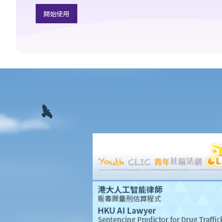
6. 如性騷擾事件發生在寫字樓或其他工作地方內，僱主是否需要負
開始使用
上責任？
7. 甚麼是婚姻狀況歧視？
8. 僱主可否因求職者懷孕而不予錄用？
9. 教育機構或服務提供者可否基於我的性別、懷孕或婚姻狀況，而
拒絕為我提供服務或設施？
10. 如果我作出投訴後受到更差的對待，那怎麼辦？假如我的朋友為
我作證而同樣受到歧視，是否亦可以提出投訴？
殘疾歧視
一般事項
1. 在涉及殘疾歧視的問題內，歧視、騷擾及中傷的定義是甚麼？
2. 僱主可在甚麼情況下拒絕聘用或解僱一名殘疾人士？假如我患有
嚴重腳傷，是否一定無機會獲得聘用？
3. 假如某僱員患有傳染病或愛滋病，僱主可否解僱該僱員？
4. 如果我作出投訴後受到更差的對待，那怎麼辦？假如我的朋友為
我作證而同樣受到歧視，是否亦可以提出投訴？