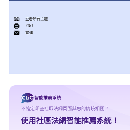
概述香港現行之反歧視法例
查看所有主題
1. 哪些香港法例是主要的反歧視法例?
打印
2. 平等機會委員會（簡稱平機會）之職能是甚麼?
電郵
性別歧視
1. 僱主可否因為我是男人（或女人）而不錄用我？在甚麼情況下，
僱主可以引用「真正的職業資格」作為性別歧視之豁免理由？
2. 就問題1 所述，如僱主被投訴或控告，他們是否需要證明「真正
的職業資格」確實存在，才可以免除性別歧視之法律責任？如在有
關工作中只有部分職務是以性別為「真正的職業資格」，情況會否
不同？
3. 年齡如何會與性別歧視有關連？如在求職或購買貨品（或服務）
時將不同的年齡要求引用於男性及女性求職者或顧客，是否違法？
不確定哪些社區法網頁面與您的情境相關？
4. 怎樣為之性騷擾？《性別歧視條例》是否監管到在所有環境或場
所發生的性騷擾行為？
使用社區法網智能推薦系統！
5. 如果閣下被性騷擾，可以做些甚麼？