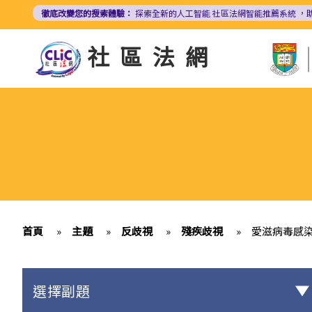
移
徹底改變您的搜索體驗：
探索全新的人工智能
社區法網智能推薦系統
，
至
主
社區法網
內
容
首頁
»
主題
»
反歧視
»
殘疾歧視
»
愛滋病毒感染
選擇副題