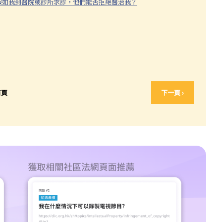
？假如我到醫院或診所求診，他們能否拒絕醫治我？
首頁
下一頁 ›