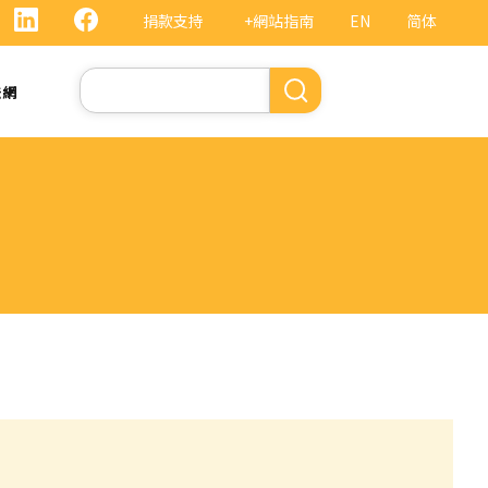
捐款支持
+網站指南
EN
简体
Search
法網