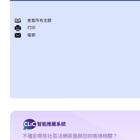
概述香港現行之反歧視法例
查看所有主題
1. 哪些香港法例是主要的反歧視法例?
打印
2. 平等機會委員會（簡稱平機會）之職能是甚麼?
電郵
性別歧視
1. 僱主可否因為我是男人（或女人）而不錄用我？在甚麼情況下，
僱主可以引用「真正的職業資格」作為性別歧視之豁免理由？
2. 就問題1 所述，如僱主被投訴或控告，他們是否需要證明「真正
的職業資格」確實存在，才可以免除性別歧視之法律責任？如在有
關工作中只有部分職務是以性別為「真正的職業資格」，情況會否
不同？
3. 年齡如何會與性別歧視有關連？如在求職或購買貨品（或服務）
時將不同的年齡要求引用於男性及女性求職者或顧客，是否違法？
4. 怎樣為之性騷擾？《性別歧視條例》是否監管到在所有環境或場
所發生的性騷擾行為？
5. 如果閣下被性騷擾，可以做些甚麼？
不確定哪些社區法網頁面與您的情境相關？