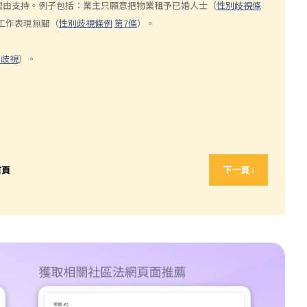
理由支持。例子包括：業主只願意把物業租予已婚人士（
性別歧視條
工作表現無關（
性別歧視條例
第7條
）。
位歧視
）。
首頁
下一頁 ›