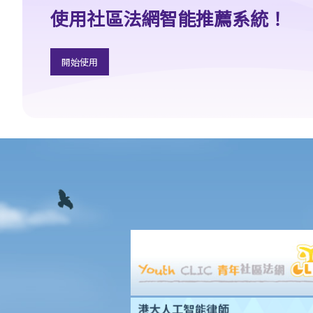
6. 如性騷擾事件發生在寫字樓或其他工作地方內，僱主是否需要負
使用社區法網智能推薦系統！
上責任？
7. 甚麼是婚姻狀況歧視？
8. 僱主可否因求職者懷孕而不予錄用？
開始使用
9. 教育機構或服務提供者可否基於我的性別、懷孕或婚姻狀況，而
拒絕為我提供服務或設施？
10. 如果我作出投訴後受到更差的對待，那怎麼辦？假如我的朋友為
我作證而同樣受到歧視，是否亦可以提出投訴？
殘疾歧視
一般事項
1. 在涉及殘疾歧視的問題內，歧視、騷擾及中傷的定義是甚麼？
2. 僱主可在甚麼情況下拒絕聘用或解僱一名殘疾人士？假如我患有
嚴重腳傷，是否一定無機會獲得聘用？
3. 假如某僱員患有傳染病或愛滋病，僱主可否解僱該僱員？
4. 如果我作出投訴後受到更差的對待，那怎麼辦？假如我的朋友為
我作證而同樣受到歧視，是否亦可以提出投訴？