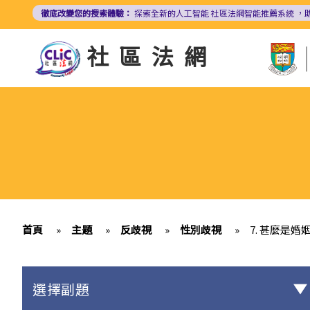
移
徹底改變您的搜索體驗：
探索全新的人工智能
社區法網智能推薦系統
，
至
主
社區法網
內
容
首頁
»
主題
»
反歧視
»
性別歧視
»
7. 甚麼是
選擇副題