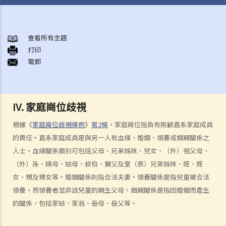
概述香港現行之反歧視法例
1. 哪些香港法例是主要的反歧視法例?
查看所有主題
打印
2. 平等機會委員會（簡稱平機會）之職能是甚麼?
電郵
性別歧視
1. 僱主可否因為我是男人（或女人）而不錄用我？在甚麼情況下，僱主
可以引用「真正的職業資格」作為性別歧視之豁免理由？
IV. 家庭崗位歧視
2. 就問題1 所述，如僱主被投訴或控告，他們是否需要證明「真正的職
業資格」確實存在，才可以免除性別歧視之法律責任？如在有關工作中
根據《
家庭崗位歧視條例
》
第2條
，家庭崗位指負有照顧直系家庭成員
只有部分職務是以性別為「真正的職業資格」，情況會否不同？
的責任。直系家庭成員是與另一人有血緣、婚姻、領養或姻親關係之
人士。血緣關係類別可包括父母、兄弟姊妹、兒女、（外）祖父母、
3. 年齡如何會與性別歧視有關連？如在求職或購買貨品（或服務）時將
（外）孫、姨母、姑母、叔伯、舅父及堂（表）兄弟姊妹、姪、姪
不同的年齡要求引用於男性及女性求職者或顧客，是否違法？
女、甥及甥女等。婚姻關係則指合法夫妻。領養關係是指兒童被合法
4. 怎樣為之性騷擾？《性別歧視條例》是否監管到在所有環境或場所發
領養，而領養者並非該兒童的親生父母。姻親關係是指因婚姻而產生
生的性騷擾行為？
的關係，包括家姑、家翁、岳母、岳父等。
5. 如果閣下被性騷擾，可以做些甚麼？
6. 如性騷擾事件發生在寫字樓或其他工作地方內，僱主是否需要負上責