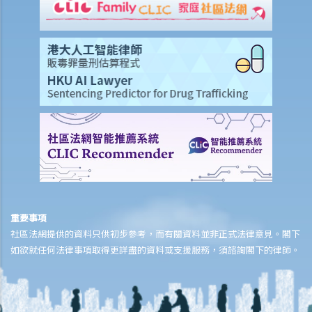
1. 《種族歧視條例》設有寬限期嗎？何時屆滿？寬限期適用於哪些人？
2. 《種族歧視條例》是否適用於全港僱主？
3. 外傭僱主基於種族選擇外傭會違反《種族歧視條例》嗎？
4. 甚麼是種族?
5. 《種族歧視條例》適用於基於宗教的歧視行為嗎？
6. 何謂種族歧視？
7. 何謂使人受害的歧視？
8. 甚麼是種族騷擾?
9. 甚麼是種族中傷？
10. 僱主可否因為我是菲律賓人，不能閱讀中文，而拒絕面試或向我提
供其機構內的職位？
舉例說明
重要事項
如何投訴
社區法網提供的資料只供初步參考，而有關資料並非正式法律意見。閣下
如欲就任何法律事項取得更詳盡的資料或支援服務，須諮詢閣下的律師。
1. 如我想向平等機會委員會投訴，將要提供甚麼資料？我應如何作出投
訴？
2. 提出投訴有沒有時間上的規限？
3. 可否集體提出投訴？作為受屈人士（受歧視者），我是否必需要親身