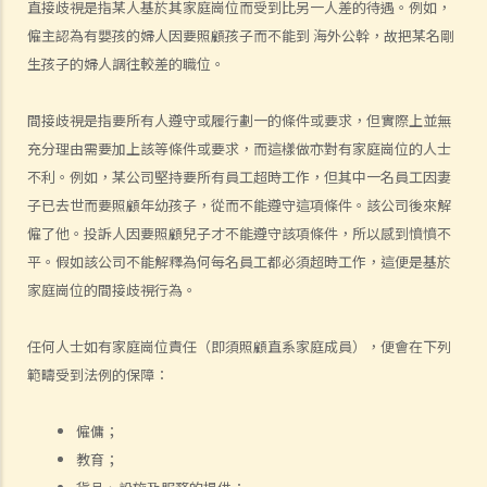
直接歧視是指某人基於其家庭崗位而受到比另一人差的待遇。例如，
任？
僱主認為有嬰孩的婦人因要照顧孩子而不能到 海外公幹，故把某名剛
7. 甚麼是婚姻狀況歧視？
生孩子的婦人調往較差的職位。
8. 僱主可否因求職者懷孕而不予錄用？
9. 教育機構或服務提供者可否基於我的性別、懷孕或婚姻狀況，而拒絕
間接歧視是指要所有人遵守或履行劃一的條件或要求，但實際上並無
為我提供服務或設施？
充分理由需要加上該等條件或要求，而這樣做亦對有家庭崗位的人士
10. 如果我作出投訴後受到更差的對待，那怎麼辦？假如我的朋友為我
不利。例如，某公司堅持要所有員工超時工作，但其中一名員工因妻
作證而同樣受到歧視，是否亦可以提出投訴？
子已去世而要照顧年幼孩子，從而不能遵守這項條件。該公司後來解
殘疾歧視
僱了他。投訴人因要照顧兒子才不能遵守該項條件，所以感到憤憤不
一般事項
平。假如該公司不能解釋為何每名員工都必須超時工作，這便是基於
家庭崗位的間接歧視行為。
1. 在涉及殘疾歧視的問題內，歧視、騷擾及中傷的定義是甚麼？
2. 僱主可在甚麼情況下拒絕聘用或解僱一名殘疾人士？假如我患有嚴重
任何人士如有家庭崗位責任（即須照顧直系家庭成員），便會在下列
腳傷，是否一定無機會獲得聘用？
範疇受到法例的保障：
3. 假如某僱員患有傳染病或愛滋病，僱主可否解僱該僱員？
4. 如果我作出投訴後受到更差的對待，那怎麼辦？假如我的朋友為我作
僱傭；
證而同樣受到歧視，是否亦可以提出投訴？
教育；
5. 假如我的親人或朋友是殘疾人士，並受到他人歧視，我可否代表他們