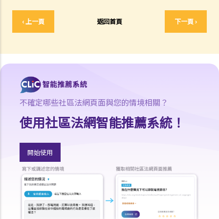
有責任為他提供特別的服務或設施以幫助他學習？
‹ 上一頁
返回首頁
下一頁 ›
12. 如果我的同事公然取笑某弱智的同事而他 / 她不滿，這是否屬於歧視
行為？
13. 我欲租住房屋，並已和業主談妥各項租約條款，惟業主知道與我同
住的親人是弱智人士後，即拒絕租出房屋。該業主有否觸犯《殘疾歧視
條例》？
精神病患者 / 精神病康復者
不確定哪些社區法網頁面與您的情境相關？
14. 僱主可否因為我患有精神病，而拒絕聘用我、給我較差的待遇或解
使用社區法網智能推薦系統！
僱我？
15. 其他人可否因為我患有精神病而拒絕向我提供貨品、服務或設施？
聽覺受損者或視障人士
開始使用
16. 聽覺受損人士可以配戴助聽器參加面試嗎？
17. 僱主可否因我有視覺障礙，而以工作環境會對我有高度危險為理由
拒絕聘用我？
長期病患者