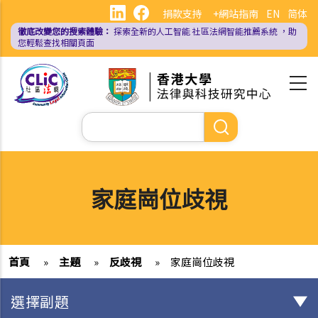
移
捐款支持
+網站指南
EN
简体
至
徹底改變您的搜索體驗：
探索全新的人工智能
社區法網智能推薦系統
，助
主
您輕鬆查找相關頁面
內
容
Search
家庭崗位歧視
首頁
»
主題
»
反歧視
»
家庭崗位歧視
選擇副題