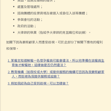
貨品、設施及服務的提供；
向平等機會委員會作出投訴？
處置及管理處所；
6. 當我在求職時，僱主可否要求我提供屬醫務性質的資料（例如我的病
諮詢團體的投票資格及被選入或委任入該等團體；
歷紀錄）？
參與會社的活動；
肢體傷殘人士
政府的活動；
大律師的執業（指給予大律師的見習職位和訓練）。
7. 若一名肢體傷殘人士在某些特別的設施協助下，才可應付某項工作，
僱主是否需要在工作地方內作出相應的調整 / 改動？僱主可否拒絕聘請
如閣下因為要照顧家人而遭受歧視，可於此部分了解閣下應有的權利
（或解僱）該人？
和保障。
8. 因受肢體傷殘影響，我乘的士時經常遇到困難，的士司機應否提供協
助？如司機拒絕接載我，將會怎樣？
1. 某僱主知道解僱一名懷孕僱員可能會違法，所以他準備在該僱員生
育後才解僱她。這樣做是否仍然違法？
9. 我是輪椅使用者，我是否與其他人一樣享有平等機會進入及使用公共
2. 教育機構（如夜校或大學）或提供服務的機構可否因為我要照顧家
建築物及社會設施？
人，而拒絕為我提供服務或設施？
10. 我發現供殘疾人士使用的洗手間經常被大廈用戶改為貯物室，這情
3. 假如我認為自己受到歧視，可以怎樣做？
況是否觸犯《殘疾歧視條例》？
弱智人士
11. 我的兒子是弱智小朋友，我為他申請入讀主流幼兒園而被拒，該幼
兒園是否已觸犯《殘疾歧視條例》？假如他被取錄入學，該幼兒園是否