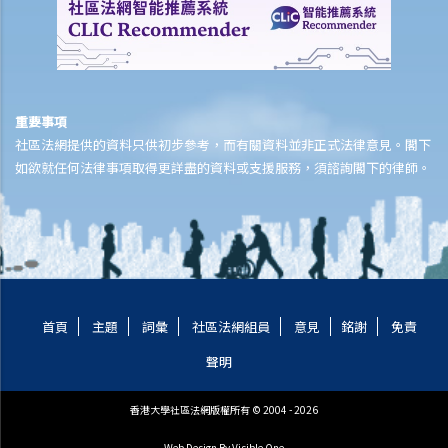
14. 僱主可否因為我患有精神病，而拒絕聘用我、給我較差的待遇或解
僱我？
15. 其他人可否因為我患有精神病而拒絕向我提供貨品、服務或設施？
聽覺受損者或視障人士
重要事項
社區法網提供的資料只供初步參考，而有關資料並非正式法律意見。閣下
16. 聽覺受損人士可以配戴助聽器參加面試嗎？
如欲就任何法律事項取得更詳盡的資料或支援服務，須諮詢閣下的律師。
17. 僱主可否因我有視覺障礙，而以工作環境會對我有高度危險為理由
拒絕聘用我？
長期病患者
18. 假如我是長期病患者，是否仍受到《殘疾歧視條例》所保障？長期
病患 / 長期疾病的例子是甚麼？
19. 如果僱主得悉我長期病患的狀況，或知道我需要定期接受治療，他 /
首頁
主題
詞彙
社區法網組員
意見
銘謝
免責
她可否解僱我？
聲明
愛滋病毒感染 / 愛滋病患者
香港大學社區法網版權所有 © 2004 - 2026
20. 假如我感染了愛滋病病毒，是否仍受到《殘疾歧視條例》所保障？
假如我到醫院或診所求診，他們能否拒絕醫治我？
Web Design
By Visible One