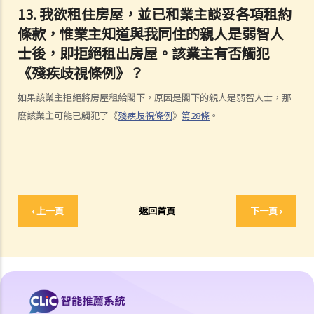
13. 我欲租住房屋，並已和業主談妥各項租約
2. 就問題1 所述，如僱主被投訴或控告，他們是否需要證明「真正的職
條款，惟業主知道與我同住的親人是弱智人
業資格」確實存在，才可以免除性別歧視之法律責任？如在有關工作中
士後，即拒絕租出房屋。該業主有否觸犯
只有部分職務是以性別為「真正的職業資格」，情況會否不同？
《殘疾歧視條例》？
3. 年齡如何會與性別歧視有關連？如在求職或購買貨品（或服務）時將
不同的年齡要求引用於男性及女性求職者或顧客，是否違法？
如果該業主拒絕將房屋租給閣下，原因是閣下的親人是弱智人士，那
4. 怎樣為之性騷擾？《性別歧視條例》是否監管到在所有環境或場所發
麼該業主可能已觸犯了《
殘疾歧視條例
》
第28條
。
生的性騷擾行為？
5. 如果閣下被性騷擾，可以做些甚麼？
6. 如性騷擾事件發生在寫字樓或其他工作地方內，僱主是否需要負上責
任？
7. 甚麼是婚姻狀況歧視？
‹ 上一頁
返回首頁
下一頁 ›
8. 僱主可否因求職者懷孕而不予錄用？
9. 教育機構或服務提供者可否基於我的性別、懷孕或婚姻狀況，而拒絕
為我提供服務或設施？
10. 如果我作出投訴後受到更差的對待，那怎麼辦？假如我的朋友為我
作證而同樣受到歧視，是否亦可以提出投訴？