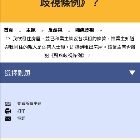
歧視條例》？
首頁
»
主題
»
反歧視
»
殘疾歧視
»
13. 我欲租住房屋，並已和業主談妥各項租約條款，惟業主知道
與我同住的親人是弱智人士後，即拒絕租出房屋。該業主有否觸
犯《殘疾歧視條例》？
選擇副題
概述香港現行之反歧視法例
1. 哪些香港法例是主要的反歧視法例?
查看所有主題
打印
2. 平等機會委員會（簡稱平機會）之職能是甚麼?
電郵
性別歧視
1. 僱主可否因為我是男人（或女人）而不錄用我？在甚麼情況下，僱主
可以引用「真正的職業資格」作為性別歧視之豁免理由？