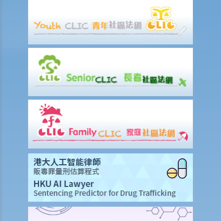
8. 因受肢體傷殘影響，我乘的士時經常遇到困難，的士司機應否提供協
助？如司機拒絕接載我，將會怎樣？
9. 我是輪椅使用者，我是否與其他人一樣享有平等機會進入及使用公共
建築物及社會設施？
10. 我發現供殘疾人士使用的洗手間經常被大廈用戶改為貯物室，這情
況是否觸犯《殘疾歧視條例》？
弱智人士
11. 我的兒子是弱智小朋友，我為他申請入讀主流幼兒園而被拒，該幼
兒園是否已觸犯《殘疾歧視條例》？假如他被取錄入學，該幼兒園是否
有責任為他提供特別的服務或設施以幫助他學習？
12. 如果我的同事公然取笑某弱智的同事而他 / 她不滿，這是否屬於歧視
行為？
13. 我欲租住房屋，並已和業主談妥各項租約條款，惟業主知道與我同
住的親人是弱智人士後，即拒絕租出房屋。該業主有否觸犯《殘疾歧視
條例》？
精神病患者 / 精神病康復者