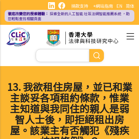
移
捐款支持
+網站指南
EN
简体
至
徹底改變您的搜索體驗：
探索全新的人工智能
社區法網智能推薦系統
，助
主
您輕鬆查找相關頁面
內
容
Search
13. 我欲租住房屋，並已和業
主談妥各項租約條款，惟業
主知道與我同住的親人是弱
智人士後，即拒絕租出房
屋。該業主有否觸犯《殘疾