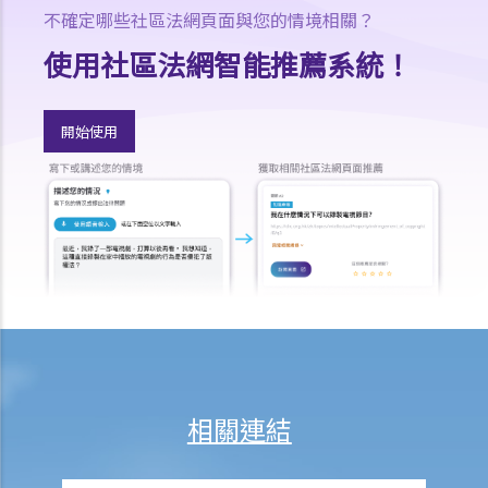
殘疾歧視
不確定哪些社區法網頁面與您的情境相關？
一般事項
使用社區法網智能推薦系統！
1. 在涉及殘疾歧視的問題內，歧視、騷擾及中傷的定義是甚麼？
2. 僱主可在甚麼情況下拒絕聘用或解僱一名殘疾人士？假如我患有嚴重
開始使用
腳傷，是否一定無機會獲得聘用？
3. 假如某僱員患有傳染病或愛滋病，僱主可否解僱該僱員？
4. 如果我作出投訴後受到更差的對待，那怎麼辦？假如我的朋友為我作
證而同樣受到歧視，是否亦可以提出投訴？
5. 假如我的親人或朋友是殘疾人士，並受到他人歧視，我可否代表他們
向平等機會委員會作出投訴？
6. 當我在求職時，僱主可否要求我提供屬醫務性質的資料（例如我的病
歷紀錄）？
肢體傷殘人士
相關連結
7. 若一名肢體傷殘人士在某些特別的設施協助下，才可應付某項工作，
僱主是否需要在工作地方內作出相應的調整 / 改動？僱主可否拒絕聘請
（或解僱）該人？