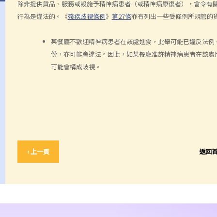
除非提供貨品、服務或設施予精神病患者（或精神病康復者），會令有
行為是違法的。《
殘疾歧視條例
》
第27條
亦有列出一些受條例所規管的
某餐廳不歡迎精神病患者在該處進食，此舉可能已違反法例
份，亦可能會違法。因此，如某餐廳准許精神病患者在該處
可能會構成歧視。
‹ 上一頁
返回