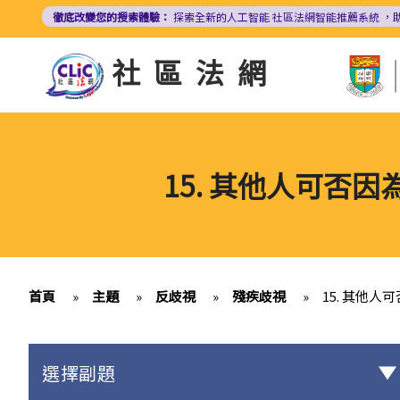
移
徹底改變您的搜索體驗：
探索全新的人工智能
社區法網智能推薦系統
，
至
主
社區法網
內
容
15. 其他人可
首頁
»
主題
»
反歧視
»
殘疾歧視
»
15. 其他
選擇副題