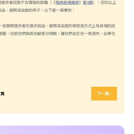
關提供者招致不合情理的困難（《
殘疾歧視條例
》
第4條
），否則以上
貨品、服務或設施的例子。以下是一個實例：
。如服務提供者在提供貨品、服務或設施的條款或方式上有歧視的成
用膳，但把他們與其他顧客分隔開，讓他們坐於另一角落內，此舉也
首頁
下一頁 ›