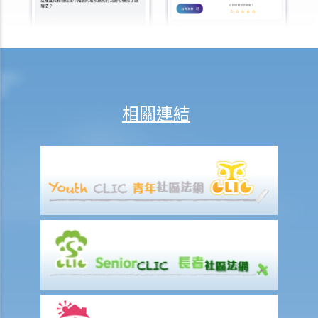
汽車保險局
切勿尋求索償代理協助處理申索
問與答
1. 我在工作期間受傷；若我向我的僱主提出訟訴，申索僱員補償，有關
程序是否有別於就同一傷害提出人身傷害索償？
相關連結
2. 承上題，我可否同時向我的僱主及其他相關方面，就工傷和人身傷害
提出申索？
3. 一名餐廳侍應不慎把熱湯倒在我身上，導致我受傷。我應否控告那位
侍應及餐廳東主，並向他們提出申索？
4. 一名男子刻意傷害我，被裁定傷人罪罪名成立。我可否透過民事途
徑，就人身傷害向他申索？如被告無力支付賠償，那怎麼辦？
5. 我是一名乘客，因鐵路月台上發生的一宗意外而受傷。我是否有任何
理據向鐵路公司提出申索？
6. 若我受傷的原因，部分是由我個人疏忽引致，部分則由他人的錯誤引
致，我得到的賠償會否減少？減少的賠償額及百分比將如何決定？
7. 我的家人在意外中身亡。我可否代表死者展開人身傷亡訴訟？在控告
犯錯的一方之前，我需要依循甚麼程序？