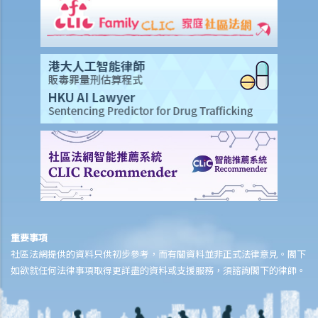
8. 我的兒子在意外中受傷，他想提出人身傷亡訴訟，但他還未夠18歲。
他可否自行展開法律行動？還是應由我去代表他提出訴訟？
9. 死因裁判法庭有甚麼作用？
個案舉例說明
模擬個案
討論
重要事項
社區法網提供的資料只供初步參考，而有關資料並非正式法律意見。閣下
如欲就任何法律事項取得更詳盡的資料或支援服務，須諮詢閣下的律師。