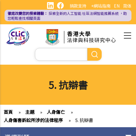
移
捐款支持
+網站指南
EN
简体
至
徹底改變您的搜索體驗：
探索全新的人工智能
社區法網智能推薦系統
，助
主
您輕鬆查找相關頁面
內
容
Search
5. 抗辯書
首頁
»
主題
»
人身傷亡
»
人身傷害訴訟所涉的法律程序
»
5. 抗辯書