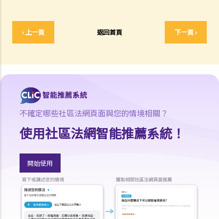
4. 損害賠償陳述書
「人身傷亡案件」（包括醫療疏忽案件）
「致命意外案件」（包括醫療疏忽案件）
‹ 上一頁
返回首頁
下一頁 ›
5. 抗辯書
6. 證明書（收費安排）
7. 屬實申述
8. 委託專家擬備報告的守則
9. 核對表評檢及案件管理問卷
10. 案件管理會議
不確定哪些社區法網頁面與您的情境相關？
11. 審訊前的覆核
使用社區法網智能推薦系統！
就人身傷害提出申索，是否存在時限？
就人身傷害提出申索，會取得多少賠償？
若我因人身傷害提出申索，可否申請法律援助？
開始使用
1. 法律援助
2. 法律援助輔助計劃
香港律師會免費法律諮詢專線
交通意外傷亡援助計劃