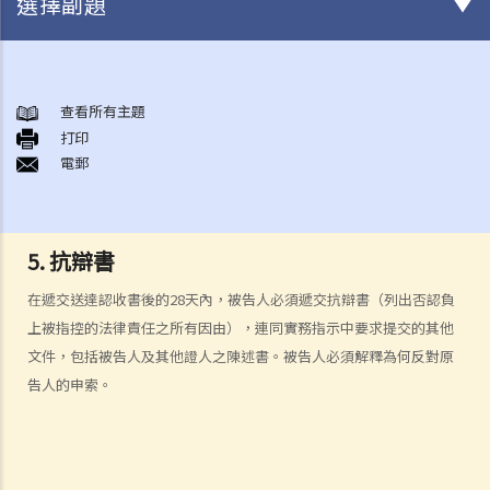
選擇副題
何謂「人身傷害」？
可能導致人身傷害的常見意外
查看所有主題
A. 交通意外
打印
電郵
B. 醫療疏忽
C. 工業意外
D. 滑倒意外
E. 襲擊
5. 抗辯書
F. 被狗咬傷
在遞交送達認收書後的28天內，被告人必須遞交抗辯書（列出否認負
我受傷後，何時可提出申索？
上被指控的法律責任之所有因由），連同實務指示中要求提交的其他
如何就人身傷害提出申索？
文件，包括被告人及其他證人之陳述書。被告人必須解釋為何反對原
人身傷害訴訟所涉的法律程序
告人的申索。
1. 申索信（原告人）及建設性的答覆（被告人）
2. 傳訊令狀
3. 申索陳述書