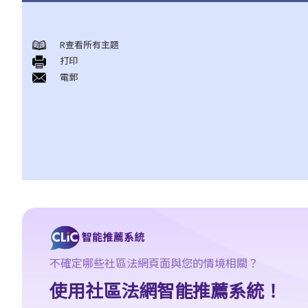
非自願的性罪行
R查看所有主題
A. 猥褻侵犯罪（非禮罪）
打印
1. 在擠迫的港鐵車廂內，有人以私人部位觸碰我的身體，這算不算
電郵
是猥褻侵犯？
2. 女性會干犯猥褻侵犯罪嗎？
3. 男子會否被控猥褻侵犯他的妻子？
4. 如被告人是以詐騙或欺詐手段取得同意，會怎樣？
B. 強姦
1. 罪行元素
A. 性交
B. 同意
I. 受害人不同意
不確定哪些社區法網頁面與您的情境相關？
II. 罔顧受害人是否同意
使用社區法網智能推薦系統！
III. 由衷相信取得受害人的同意