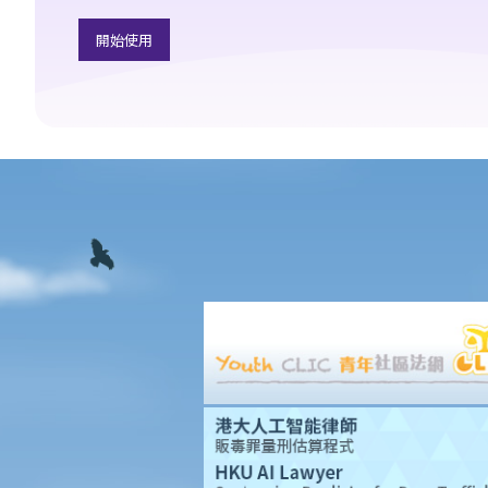
IV. 撤銷同意
開始使用
2. 刑罰
3. 問與答
1. 如果與一名16歲以下女童性交，即使她同意，我是否也干犯了強
姦罪？
2. 我與一名正在睡覺的女子性交，屬於強姦嗎？
3. 如性交時，男女其中一方神智迷糊，又是否屬於強姦？
4. 丈夫會否強姦妻子？
C. 肛交
1. 未經同意的肛交
2. 意圖作出肛交而襲擊
3. 被視為違憲的同性戀性罪行
D. 以威脅或恐嚇手段促使非法性行為
E. 窺淫
問與答