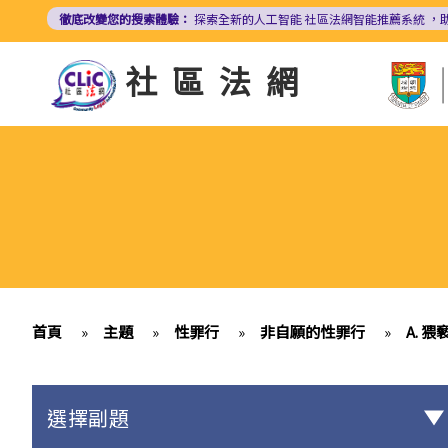
移
徹底改變您的搜索體驗：
探索全新的人工智能
社區法網智能推薦系統
，
至
主
社區法網
內
容
首頁
»
主題
»
性罪行
»
非自願的性罪行
»
A. 
選擇副題