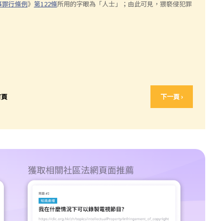
事罪行條例
》
第122條
所用的字眼為「人士」；由此可見，猥褻侵犯罪
首頁
下一頁 ›