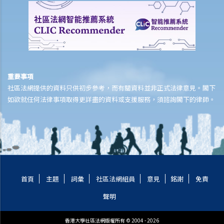
2. 與16歲以下女童非法性交
3. 與21歲以下女童作出肛交
4. 與16歲以下男性進行的同性肛交
5. 問與答
1. 如我以為未滿法定年齡的女童已達到法定年齡，我是否犯法？
2. 如該名未滿法定年齡的女童同意性交，我又是否犯法？
重要事項
3. 如我喝醉，失去自制能力，我是否要負上法律責任？
社區法網提供的資料只供初步參考，而有關資料並非正式法律意見。閣下
如欲就任何法律事項取得更詳盡的資料或支援服務，須諮詢閣下的律師。
B. 拐帶年齡在18歲以下的未婚女童為使她與人性交
1. 甚麼是「從其父母或監護人的管有下帶走女童」？
2. 如該名女童當時並不由其父母或監護人管有，我又是否須要負上法律
責任？
3.如我違反女童父母的意願把女童帶走時，並沒有不道德意圖或動機，
我可否脫罪？
首頁
主題
詞彙
社區法網組員
意見
銘謝
免責
4. 如果是女童提出要跟我離開，我只是被動地順應她的提議而行，我又
聲明
是否犯法？
C. 向16歲以下兒童作出猥褻行為
香港大學社區法網版權所有 © 2004 - 2026