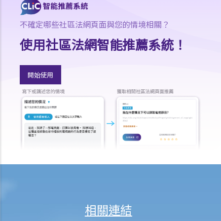
C. 肛交
不確定哪些社區法網頁面與您的情境相關？
1. 未經同意的肛交
2. 意圖作出肛交而襲擊
使用社區法網智能推薦系統！
3. 被視為違憲的同性戀性罪行
D. 以威脅或恐嚇手段促使非法性行為
開始使用
E. 窺淫
問與答
1. 假如某人在公共廁所安裝隱藏攝影機在他人不知情的情況下作錄影，
是否需要承擔偷窺行為的法律責任？
2. 如果某人在自己家的客房裡安裝隱藏式錄影機，在客人不知情的情況
下拍攝到客人的親密行為，又是否會被追究偷窺罪的法律責任？
3. 在公共場所拍攝他人臀部照片的人是否需要承擔偷窺行為的責任？
F. 偷拍裙底
問與答
相關連結
1. 如果某人在街上拍攝他人的裙底照片，該人士是否需要承擔非法拍攝