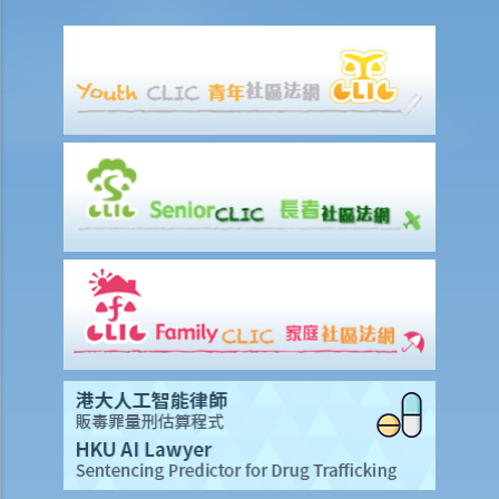
或觀察私密部位的責任？
G. 發布源自觸犯第 159AAB(1)或 159AAC(1)條所得的影像
H. 未經同意發布或威脅發布私密影像
問與答
1. 若一個人在一段關係結束之後發布前伴侶的私密影像是否需要承擔法
律責任？
2. 若一個人在網路上威脅發布他人的「深度偽造」私密影像又是否需要
承擔責任？
3. 若一個人僅擁有未經受害人同意而被發布的私密影像又是否需要承擔
責任？
4. 如果有人發布或威脅發布我的私密影像，我該怎麼辦？
為保障易受傷害人士而訂立之性罪行
A. 涉及年輕人或兒童的性罪行
1. 與13歲以下女童非法性交