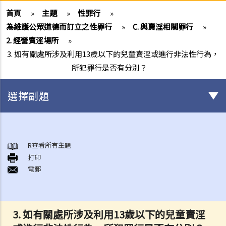
首頁
»
主題
»
性罪行
»
為維護公眾道德而訂立之性罪行
»
C. 與賣淫相關罪行
»
2. 經營賣淫場所
»
3. 如有關處所涉及利用13歲以下的兒童賣淫或進行非法性行為，
所犯罪行是否有分別？
選擇副題
非自願的性罪行
A. 猥褻侵犯罪（非禮罪）
R查看所有主題
打印
1. 在擠迫的港鐵車廂內，有人以私人部位觸碰我的身體，這算不算是猥
電郵
褻侵犯？
2. 女性會干犯猥褻侵犯罪嗎？
3. 男子會否被控猥褻侵犯他的妻子？
3. 如有關處所涉及利用13歲以下的兒童賣淫
4. 如被告人是以詐騙或欺詐手段取得同意，會怎樣？