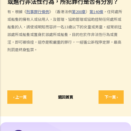
或進行非法性行為，所犯罪行是否有分別？
B. 強姦
有。根據《
刑事罪行條例
》（香港法例
第200章
）
第140條
，任何處所
1. 罪行元素
或船隻的擁有人或佔用人，及管理、協助管理或協助控制任何處所或
A. 性交
船隻的人，誘使或明知而容許一名13歲以下的女童或男童，經常前往
B. 同意
該處所或船隻或置身於該處所或船隻，目的在於作非法性行為或賣
I. 受害人不同意
淫，即可被檢控，這亦是較嚴重的罪行，一經循公訴程序定罪，最高
刑罰是終身監禁。
II. 罔顧受害人是否同意
III. 由衷相信取得受害人的同意
IV. 撤銷同意
2. 刑罰
3. 問與答
1. 如果與一名16歲以下女童性交，即使她同意，我是否也干犯了強姦
‹ 上一頁
返回首頁
下一頁 ›
罪？
2. 我與一名正在睡覺的女子性交，屬於強姦嗎？
3. 如性交時，男女其中一方神智迷糊，又是否屬於強姦？
4. 丈夫會否強姦妻子？