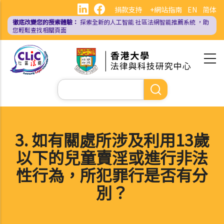
移
捐款支持
+網站指南
EN
简体
至
徹底改變您的搜索體驗：
探索全新的人工智能
社區法網智能推薦系統
，助
主
您輕鬆查找相關頁面
內
容
Search
3. 如有關處所涉及利用13歲
以下的兒童賣淫或進行非法
性行為，所犯罪行是否有分
別？