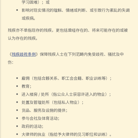
学习困难）；或
任？
影响对现实情况的理解、情绪或判断、或引致行为紊乱的失调
7. 甚么是婚姻状况歧视？
或疾病。
8. 雇主可否因求职者怀孕而不予录用？
9. 教育机构或服务提供者可否基于我的性别、怀孕或婚姻状况，而拒绝
残疾亦不单指现存的残疾，更包括曾经存在的、将来可能存在的或被
为我提供服务或设施？
认为存在的残疾。
10. 如果我作出投诉后受到更差的对待，那怎么办？假如我的朋友为我
作证而同样受到歧视，是否亦可以提出投诉？
《
残疾歧视条例
》保障残疾人士在下列范畴内免受歧视、骚扰及中
伤：
残疾歧视
一般事项
雇佣（包括合夥关系、职工会会籍、职业训练等）；
1. 在涉及残疾歧视的问题内，歧视、骚扰及中伤的定义是甚么？
教育；
2. 雇主可在甚么情况下拒绝聘用或解雇一名残疾人士？假如我患有严重
进入楼房 / 处所（指公众人士获容许进入的物业）；
脚伤，是否一定无机会获得聘用？
处置及管理处所（包括私人物业）；
3. 假如某雇员患有传染病或爱滋病，雇主可否解雇该雇员？
货品、服务及设施的提供；
4. 如果我作出投诉后受到更差的对待，那怎么办？假如我的朋友为我作
参与会社及体育活动；
证而同样受到歧视，是否亦可以提出投诉？
政府的活动；
5. 假如我的亲人或朋友是残疾人士，并受到他人歧视，我可否代表他们
大律师的执业（指给予大律师的见习职位和训练）。