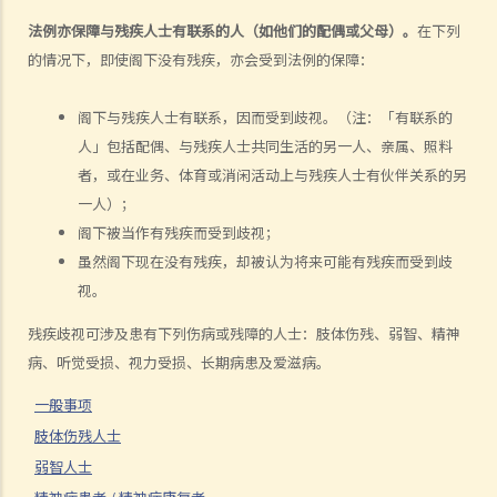
向平等机会委员会作出投诉？
法例亦保障与残疾人士有联系的人（如他们的配偶或父母）。
在下列
6. 当我在求职时，雇主可否要求我提供属医务性质的资料（例如我的病
的情况下，即使阁下没有残疾，亦会受到法例的保障：
历纪录）？
肢体伤残人士
阁下与残疾人士有联系，因而受到歧视。（注：「有联系的
人」包括配偶、与残疾人士共同生活的另一人、亲属、照料
7. 若一名肢体伤残人士在某些特别的设施协助下，才可应付某项工作，
者，或在业务、体育或消闲活动上与残疾人士有伙伴关系的另
雇主是否需要在工作地方内作出相应的调整 / 改动？雇主可否拒绝聘请
一人）；
（或解雇）该人？
阁下被当作有残疾而受到歧视；
8. 因受肢体伤残影响，我乘的士时经常遇到困难，的士司机应否提供协
虽然阁下现在没有残疾，却被认为将来可能有残疾而受到歧
助？如司机拒绝接载我，将会怎样？
视。
9. 我是轮椅使用者，我是否与其他人一样享有平等机会进入及使用公共
建筑物及社会设施？
残疾歧视可涉及患有下列伤病或残障的人士：肢体伤残、弱智、精神
10. 我发现供残疾人士使用的洗手间经常被大厦用户改为贮物室，这情
病、听觉受损、视力受损、长期病患及爱滋病。
况是否触犯《残疾歧视条例》？
一般事项
弱智人士
肢体伤残人士
11. 我的儿子是弱智小朋友，我为他申请入读主流幼儿园而被拒，该幼
弱智人士
儿园是否已触犯《残疾歧视条例》？假如他被取录入学，该幼儿园是否