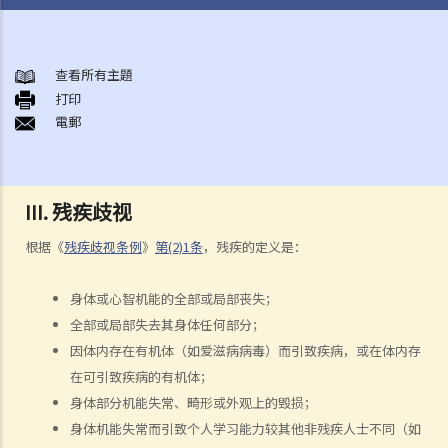
概述香港现行之反歧视法例
1. 哪些香港法例是主要的反歧视法例?
查看所有主題
打印
2. 平等机会委员会（简称平机会）之职能是甚么?
電郵
性别歧视
1. 雇主可否因为我是男人（或女人）而不录用我？在甚么情况下，雇主
可以引用「真正的职业资格」作为性别歧视之豁免理由？
III. 残疾歧视
2. 就问题1 所述，如雇主被投诉或控告，他们是否需要证明「真正的职
业资格」确实存在，才可以免除性别歧视之法律责任？如在有关工作中
根据《
残疾歧视条例
》
第(2)1条
，残疾的定义是：
只有部分职务是以性别为「真正的职业资格」，情况会否不同？
身体或心智机能的全部或局部丧失；
3. 年龄如何会与性别歧视有关连？如在求职或购买货品（或服务）时将
全部或局部失去其身体任何部分；
不同的年龄要求引用于男性及女性求职者或顾客，是否违法？
因体内存在有机体（如爱滋病病毒）而引致疾病，或在体内存
4. 怎样为之性骚扰？《性别歧视条例》是否监管到在所有环境或场所发
在可引致疾病的有机体；
生的性骚扰行为？
身体部分机能失常、畸形或外观上的毁损；
5. 如果阁下被性骚扰，可以做些甚么？
身体机能失常而引致个人学习能力较其他非残疾人士不同（如
6. 如性骚扰事件发生在写字楼或其他工作地方内，雇主是否需要负上责