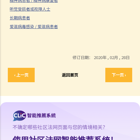
精神病患者 / 精神病康复者
有责任为他提供特别的服务或设施以帮助他学习？
听觉受损者或视障人士
12. 如果我的同事公然取笑某弱智的同事而他 / 她不满，这是否属于歧视
长期病患者
行为？
​​​​​​​爱滋病毒感染 / 爱滋病患者
13. 我欲租住房屋，并已和业主谈妥各项租约条款，惟业主知道与我同
住的亲人是弱智人士后，即拒绝租出房屋。该业主有否触犯《残疾歧视
条例》？
修订日期：
2020年 , 02月 , 28日
精神病患者 / 精神病康复者
14. 雇主可否因为我患有精神病，而拒绝聘用我、给我较差的待遇或解
‹ 上一页
返回首页
下一页 ›
雇我？
15. 其他人可否因为我患有精神病而拒绝向我提供货品、服务或设施？
听觉受损者或视障人士
16. 听觉受损人士可以配戴助听器参加面试吗？
17. 雇主可否因我有视觉障碍，而以工作环境会对我有高度危险为理由
拒绝聘用我？
不确定哪些社区法网页面与您的情境相关？
长期病患者
使用社区法网智能推荐系统！