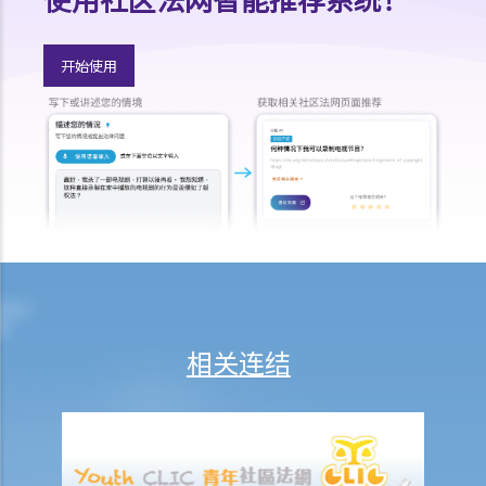
18. 假如我是长期病患者，是否仍受到《残疾歧视条例》所保障？长期
病患 / 长期疾病的例子是甚么？
开始使用
19. 如果雇主得悉我长期病患的状况，或知道我需要定期接受治疗，他 /
她可否解雇我？
​​​​​​​爱滋病毒感染 / 爱滋病患者
20. 假如我感染了爱滋病病毒，是否仍受到《残疾歧视条例》所保障？
假如我到医院或诊所求诊，他们能否拒绝医治我？
21. 当我在求职时，雇主可否要求我接受爱滋病病毒抗体测试？
家庭岗位歧视
1. 某雇主知道解雇一名怀孕雇员可能会违法，所以他准备在该雇员生育
后才解雇她。这样做是否仍然违法？
相关连结
2. 教育机构（如夜校或大学）或提供服务的机构可否因为我要照顾家
人，而拒绝为我提供服务或设施？
3. 假如我认为自己受到歧视，可以怎样做？
种族歧视