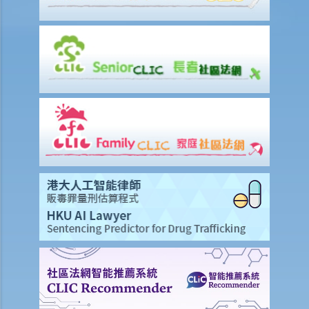
1. 《种族歧视条例》设有宽限期吗？何时届满？宽限期适用于哪些人？
2. 《种族歧视条例》是否适用于全港雇主？
3. 外佣雇主基于种族选择外佣会违反《种族歧视条例》吗？
4. 甚么是种族?
5. 《种族歧视条例》适用于基于宗教的歧视行为吗？
6. 何谓种族歧视？
7. 何谓使人受害的歧视？
8. 甚么是种族骚扰?
9. 甚么是种族中伤？
10. 雇主可否因为我是菲律宾人，不能阅读中文，而拒绝面试或向我提
供其机构内的职位？
举例说明
如何投诉
1. 如我想向平等机会委员会投诉，将要提供甚么资料？我应如何作出投
诉？
2. 提出投诉有没有时间上的规限？
3. 可否集体提出投诉？作为受屈人士（受歧视者），我是否必需要亲身