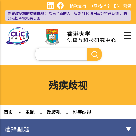
跳
捐款支持
+网站指南
EN
繁體
转
彻底改变您的搜索体验：
探索全新的人工智能
社区法网智能推荐系统
，助
到
您轻松查找相关页面
主
要
内
容
搜
索
残疾歧视
首页
»
主题
»
反歧视
»
残疾歧视
选择副题