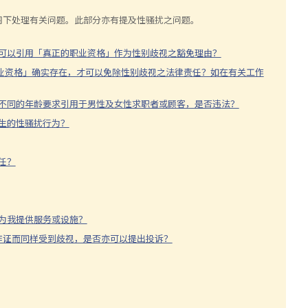
阁下处理有关问题。此部分亦有提及性骚扰之问题。
主可以引用「真正的职业资格」作为性别歧视之豁免理由？
的职业资格」确实存在，才可以免除性别歧视之法律责任？如在有关工作
将不同的年龄要求引用于男性及女性求职者或顾客，是否违法？
发生的性骚扰行为？
任？
绝为我提供服务或设施？
我作证而同样受到歧视，是否亦可以提出投诉？