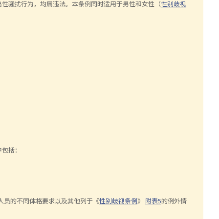
出性骚扰行为，均属违法。本条例同时适用于男性和女性（
性别歧视
中包括：
人员的不同体格要求以及其他列于《
性别歧视条例
》
附表5
的例外情