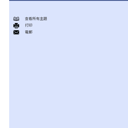
概述香港现行之反歧视法例
查看所有主題
1. 哪些香港法例是主要的反歧视法例?
打印
2. 平等机会委员会（简称平机会）之职能是甚么?
電郵
性别歧视
1. 雇主可否因为我是男人（或女人）而不录用我？在甚么情况下，
雇主可以引用「真正的职业资格」作为性别歧视之豁免理由？
2. 就问题1 所述，如雇主被投诉或控告，他们是否需要证明「真正
的职业资格」确实存在，才可以免除性别歧视之法律责任？如在有
关工作中只有部分职务是以性别为「真正的职业资格」，情况会否
不同？
3. 年龄如何会与性别歧视有关连？如在求职或购买货品（或服务）
时将不同的年龄要求引用于男性及女性求职者或顾客，是否违法？
4. 怎样为之性骚扰？《性别歧视条例》是否监管到在所有环境或场
所发生的性骚扰行为？
5. 如果阁下被性骚扰，可以做些甚么？