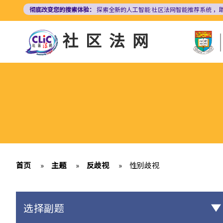
跳
彻底改变您的搜索体验：
探索全新的人工智能
社区法网智能推荐系统
，
转
到
社区法网
主
要
内
容
首页
»
主题
»
反歧视
»
性别歧视
选择副题