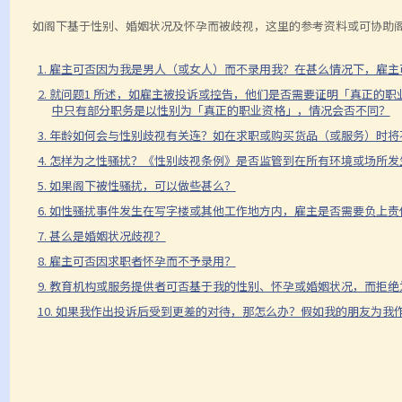
如阁下基于性别、婚姻状况及怀孕而被歧视，这里的参考资料或可协助
1. 雇主可否因为我是男人（或女人）而不录用我？在甚么情况下，雇
2. 就问题1 所述，如雇主被投诉或控告，他们是否需要证明「真正
中只有部分职务是以性别为「真正的职业资格」，情况会否不同？
3. 年龄如何会与性别歧视有关连？如在求职或购买货品（或服务）时
4. 怎样为之性骚扰？《性别歧视条例》是否监管到在所有环境或场所
5. 如果阁下被性骚扰，可以做些甚么？
6. 如性骚扰事件发生在写字楼或其他工作地方内，雇主是否需要负上责
7. 甚么是婚姻状况歧视？
8. 雇主可否因求职者怀孕而不予录用？
9. 教育机构或服务提供者可否基于我的性别、怀孕或婚姻状况，而拒
10. 如果我作出投诉后受到更差的对待，那怎么办？假如我的朋友为