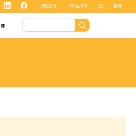
捐款支持
+网站指南
EN
繁體
搜
法网
索