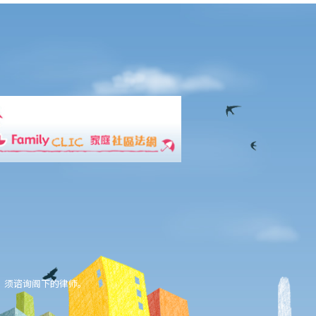
，须谘询阁下的律师。