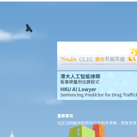
幼儿园是否已触犯《残疾歧视条例》？假如他被取录入学，该幼儿
园是否有责任为他提供特别的服务或设施以帮助他学习？
12. 如果我的同事公然取笑某弱智的同事而他 / 她不满，这是否属于
歧视行为？
13. 我欲租住房屋，并已和业主谈妥各项租约条款，惟业主知道与我
同住的亲人是弱智人士后，即拒绝租出房屋。该业主有否触犯《残
疾歧视条例》？
精神病患者 / 精神病康复者
14. 雇主可否因为我患有精神病，而拒绝聘用我、给我较差的待遇或
解雇我？
15. 其他人可否因为我患有精神病而拒绝向我提供货品、服务或设
施？
听觉受损者或视障人士
重要事项
16. 听觉受损人士可以配戴助听器参加面试吗？
社区法网提供的资料只供初步参考，而有关资
17. 雇主可否因我有视觉障碍，而以工作环境会对我有高度危险为理
由拒绝聘用我？