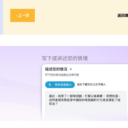
‹ 上一页
返回