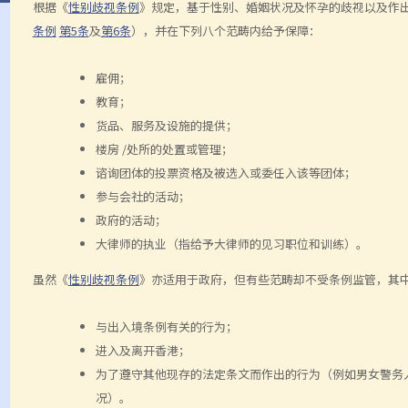
根据《
性别歧视条例
》规定，基于性别、婚姻状况及怀孕的歧视以及作
条例
第5条
及
第6条
），并在下列八个范畴内给予保障：
雇佣；
教育；
货品、服务及设施的提供；
楼房 /处所的处置或管理；
谘询团体的投票资格及被选入或委任入该等团体；
参与会社的活动；
政府的活动；
大律师的执业（指给予大律师的见习职位和训练）。
虽然《
性别歧视条例
》亦适用于政府，但有些范畴却不受条例监管，其
与出入境条例有关的行为；
进入及离开香港；
为了遵守其他现存的法定条文而作出的行为（例如男女警务
况）。