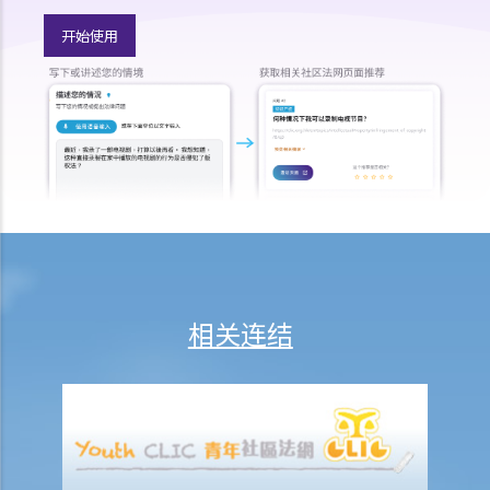
11. 我的儿子是弱智小朋友，我为他申请入读主流幼儿园而被拒，该幼
开始使用
儿园是否已触犯《残疾歧视条例》？假如他被取录入学，该幼儿园是否
有责任为他提供特别的服务或设施以帮助他学习？
12. 如果我的同事公然取笑某弱智的同事而他 / 她不满，这是否属于歧视
行为？
13. 我欲租住房屋，并已和业主谈妥各项租约条款，惟业主知道与我同
住的亲人是弱智人士后，即拒绝租出房屋。该业主有否触犯《残疾歧视
条例》？
精神病患者 / 精神病康复者
14. 雇主可否因为我患有精神病，而拒绝聘用我、给我较差的待遇或解
相关连结
雇我？
15. 其他人可否因为我患有精神病而拒绝向我提供货品、服务或设施？
听觉受损者或视障人士
16. 听觉受损人士可以配戴助听器参加面试吗？
17. 雇主可否因我有视觉障碍，而以工作环境会对我有高度危险为理由