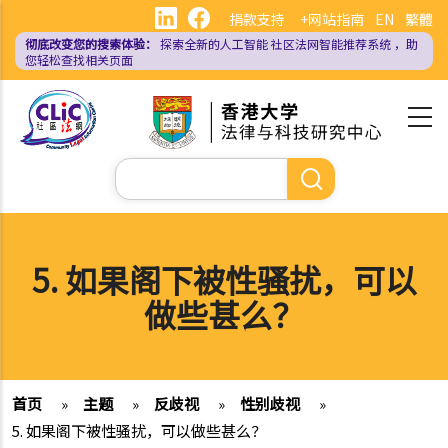
跳
捐款支持
+网站指南
EN
繁體
转
彻底改变您的搜索体验：
探索全新的人工智能
社区法网智能推荐系统
，助
到
您轻松查找相关页面
主
要
内
容
搜
索
5. 如果阁下被性骚扰，可以
做些甚么？
首页
»
主题
»
反歧视
»
性别歧视
»
5. 如果阁下被性骚扰，可以做些甚么？