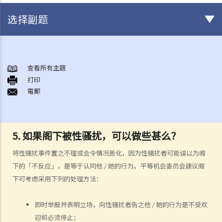
选择副题
概述香港现行之反歧视法例
1. 哪些香港法例是主要的反歧视法例?
查看所有主題
打印
2. 平等机会委员会（简称平机会）之职能是甚么?
電郵
性别歧视
1. 雇主可否因为我是男人（或女人）而不录用我？在甚么情况下，雇主
可以引用「真正的职业资格」作为性别歧视之豁免理由？
5. 如果阁下被性骚扰，可以做些甚么？
2. 就问题1 所述，如雇主被投诉或控告，他们是否需要证明「真正的职
业资格」确实存在，才可以免除性别歧视之法律责任？如在有关工作中
将性骚扰事件置之不理或会令情况恶化，因为性骚扰者可能误以为阁
只有部分职务是以性别为「真正的职业资格」，情况会否不同？
下的「不反应」，是等于认同他 / 她的行为。平等机会委员会建议阁
下可考虑采用下列的处理方法：
3. 年龄如何会与性别歧视有关连？如在求职或购买货品（或服务）时将
不同的年龄要求引用于男性及女性求职者或顾客，是否违法？
即时举报并表明立场，向性骚扰者告之他 / 她的行为是不受欢
4. 怎样为之性骚扰？《性别歧视条例》是否监管到在所有环境或场所发
迎和必须停止；
生的性骚扰行为？