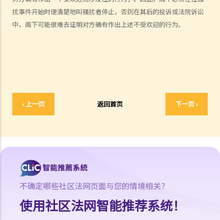
证而同样受到歧视，是否亦可以提出投诉？
扰事件开始时便清楚地叫骚扰者停止，否则在其后的投诉或法院诉讼
5. 假如我的亲人或朋友是残疾人士，并受到他人歧视，我可否代表他们
中，阁下可能很难去证明对方确有作出上述不受欢迎的行为。
向平等机会委员会作出投诉？
6. 当我在求职时，雇主可否要求我提供属医务性质的资料（例如我的病
历纪录）？
肢体伤残人士
7. 若一名肢体伤残人士在某些特别的设施协助下，才可应付某项工作，
‹ 上一页
返回首页
下一页 ›
雇主是否需要在工作地方内作出相应的调整 / 改动？雇主可否拒绝聘请
（或解雇）该人？
8. 因受肢体伤残影响，我乘的士时经常遇到困难，的士司机应否提供协
助？如司机拒绝接载我，将会怎样？
9. 我是轮椅使用者，我是否与其他人一样享有平等机会进入及使用公共
建筑物及社会设施？
不确定哪些社区法网页面与您的情境相关？
10. 我发现供残疾人士使用的洗手间经常被大厦用户改为贮物室，这情
使用社区法网智能推荐系统！
况是否触犯《残疾歧视条例》？
弱智人士