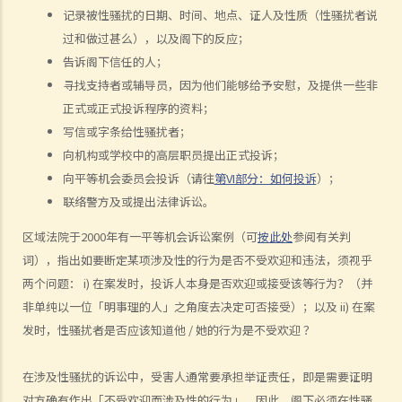
记录被性骚扰的日期、时间、地点、证人及性质（性骚扰者说
5. 如果阁下被性骚扰，可以做些甚么？
过和做过甚么），以及阁下的反应；
6. 如性骚扰事件发生在写字楼或其他工作地方内，雇主是否需要负上责
告诉阁下信任的人；
任？
寻找支持者或辅导员，因为他们能够给予安慰，及提供一些非
7. 甚么是婚姻状况歧视？
正式或正式投诉程序的资料；
8. 雇主可否因求职者怀孕而不予录用？
写信或字条给性骚扰者；
9. 教育机构或服务提供者可否基于我的性别、怀孕或婚姻状况，而拒绝
向机构或学校中的高层职员提出正式投诉；
为我提供服务或设施？
向平等机会委员会投诉（请往
第VI部分：如何投诉
）；
10. 如果我作出投诉后受到更差的对待，那怎么办？假如我的朋友为我
联络警方及或提出法律诉讼。
作证而同样受到歧视，是否亦可以提出投诉？
区域法院于2000年有一平等机会诉讼案例（可
按此处
参阅有关判
残疾歧视
词），指出如要断定某项涉及性的行为是否不受欢迎和违法，须视乎
一般事项
两个问题： i) 在案发时，投诉人本身是否欢迎或接受该等行为？（并
1. 在涉及残疾歧视的问题内，歧视、骚扰及中伤的定义是甚么？
非单纯以一位「明事理的人」之角度去决定可否接受）；以及 ii) 在案
2. 雇主可在甚么情况下拒绝聘用或解雇一名残疾人士？假如我患有严重
发时，性骚扰者是否应该知道他 / 她的行为是不受欢迎 ？
脚伤，是否一定无机会获得聘用？
3. 假如某雇员患有传染病或爱滋病，雇主可否解雇该雇员？
在涉及性骚扰的诉讼中，受害人通常要承担举证责任，即是需要证明
4. 如果我作出投诉后受到更差的对待，那怎么办？假如我的朋友为我作
对方确有作出「不受欢迎而涉及性的行为」。因此，阁下必须在性骚