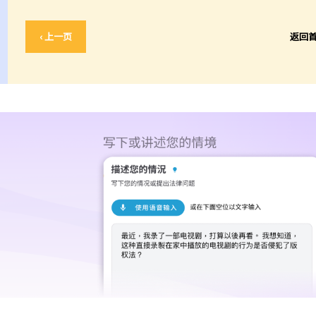
‹ 上一页
返回