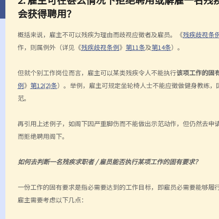
会获得聘用？
概括来说，雇主不可以残疾为理由而歧视应徵者及雇员。《
残疾歧视条
作，则属例外（详见《
残疾歧视条例
》
第11条
及
第14条
）。
但就个别工作岗位而言，雇主可以某类残疾令人不能执行
该项工作的固
例
》
第12(2)条
）。举例，雇主可规定坐轮椅人士不能应徵做健身教练，
范。
再引用上述例子，如阁下因严重脚伤而不能做出示范动作，但仍然去申
而拒绝聘用阁下。
如何去判断一名残疾求职者 / 雇员能否执行某项工作的固有要求？
一份工作的固有要求是指必需要达到的工作目标，即雇员必需要能够履
雇主需要考虑以下几点：