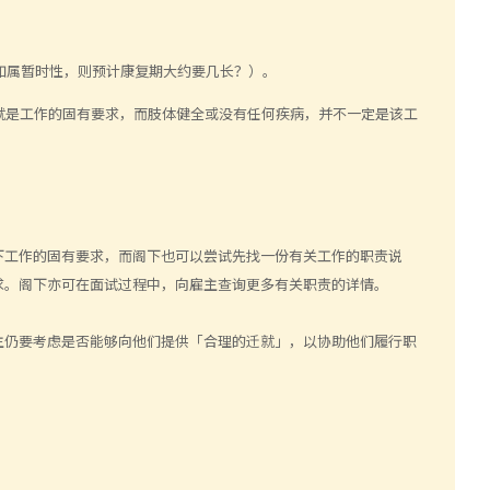
？如属暂时性，则预计康复期大约要几长？）。
个字就是工作的固有要求，而肢体健全或没有任何疾病，并不一定是该工
下工作的固有要求，而阁下也可以尝试先找一份有关工作的职责说
求。阁下亦可在面试过程中，向雇主查询更多有关职责的详情。
主仍要考虑是否能够向他们提供「合理的迁就」，以协助他们履行职