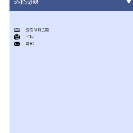
选择副题
概述香港现行之反歧视法例
查看所有主題
1. 哪些香港法例是主要的反歧视法例?
打印
2. 平等机会委员会（简称平机会）之职能是甚么?
電郵
性别歧视
1. 雇主可否因为我是男人（或女人）而不录用我？在甚么情况下，
雇主可以引用「真正的职业资格」作为性别歧视之豁免理由？
2. 就问题1 所述，如雇主被投诉或控告，他们是否需要证明「真正
的职业资格」确实存在，才可以免除性别歧视之法律责任？如在有
关工作中只有部分职务是以性别为「真正的职业资格」，情况会否
不同？
3. 年龄如何会与性别歧视有关连？如在求职或购买货品（或服务）
时将不同的年龄要求引用于男性及女性求职者或顾客，是否违法？
4. 怎样为之性骚扰？《性别歧视条例》是否监管到在所有环境或场
所发生的性骚扰行为？