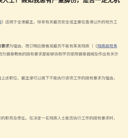
例
》适用于全港雇主，除非有关雇员完全或主要在香港以外的地方工
有要求
为理由，而订明应徵者或雇员不能有某类残疾（《
残疾歧视条
因为健身教练的固有要求是能够协助学员使用健身器械及作出有关示
请上述职位，雇主便可以阁下不能执行该项工作的固有要求为理由，
行的职务及责任。在决定一名残疾人士能否执行工作的固有要求时，