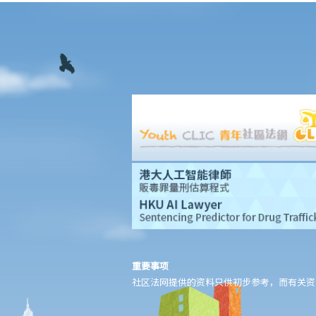
11. 我的儿子是弱智小朋友，我为他申请入读主流幼儿园而被拒，该
幼儿园是否已触犯《残疾歧视条例》？假如他被取录入学，该幼儿
园是否有责任为他提供特别的服务或设施以帮助他学习？
12. 如果我的同事公然取笑某弱智的同事而他 / 她不满，这是否属于
歧视行为？
13. 我欲租住房屋，并已和业主谈妥各项租约条款，惟业主知道与我
同住的亲人是弱智人士后，即拒绝租出房屋。该业主有否触犯《残
疾歧视条例》？
精神病患者 / 精神病康复者
14. 雇主可否因为我患有精神病，而拒绝聘用我、给我较差的待遇或
解雇我？
15. 其他人可否因为我患有精神病而拒绝向我提供货品、服务或设
施？
重要事项
听觉受损者或视障人士
社区法网提供的资料只供初步参考，而有关资
16. 听觉受损人士可以配戴助听器参加面试吗？