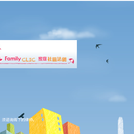
，须谘询阁下的律师。