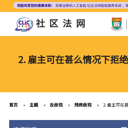
跳
彻底改变您的搜索体验：
探索全新的人工智能
社区法网智能推荐系统
，
转
到
社区法网
主
要
内
容
2. 雇主可在甚么情况下
首页
»
主题
»
反歧视
»
残疾歧视
»
2. 雇主可