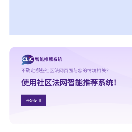
我作证而同样受到歧视，是否亦可以提出投诉？
5. 假如我的亲人或朋友是残疾人士，并受到他人歧视，我可否代表
他们向平等机会委员会作出投诉？
6. 当我在求职时，雇主可否要求我提供属医务性质的资料（例如我
的病历纪录）？
肢体伤残人士
7. 若一名肢体伤残人士在某些特别的设施协助下，才可应付某项工
作，雇主是否需要在工作地方内作出相应的调整 / 改动？雇主可否
不确定哪些社区法网页面与您的情境相关？
拒绝聘请（或解雇）该人？
8. 因受肢体伤残影响，我乘的士时经常遇到困难，的士司机应否提
使用社区法网智能推荐系统！
供协助？如司机拒绝接载我，将会怎样？
9. 我是轮椅使用者，我是否与其他人一样享有平等机会进入及使用
开始使用
公共建筑物及社会设施？
10. 我发现供残疾人士使用的洗手间经常被大厦用户改为贮物室，这
情况是否触犯《残疾歧视条例》？
弱智人士