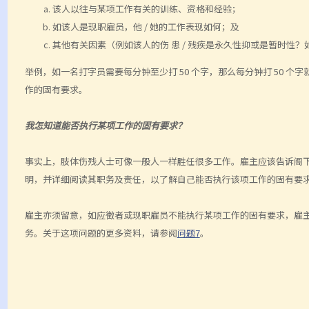
该人以往与某项工作有关的训练、资格和经验；
如该人是现职雇员，他 / 她的工作表现如何；及
其他有关因素（例如该人的伤 患 / 残疾是永久性抑或是暂时性
举例，如一名打字员需要每分钟至少打 50 个字，那么每分钟打 50 
作的固有要求。
我怎知道能否执行某项工作的固有要求？
事实上，肢体伤残人士可像一般人一样胜任很多工作。雇主应该告诉阁
明，并详细阅读其职务及责任，以了解自己能否执行该项工作的固有要
雇主亦须留意，如应徵者或现职雇员不能执行某项工作的固有要求，雇
务。关于这项问题的更多资料，请参阅
问题7
。