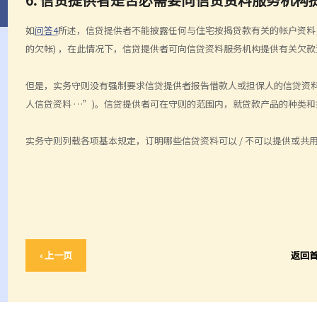
如
问答4
所述，信贷提供者不能披露任何与住宅按揭贷款有关的帐户资料，
的欠帐) ，在此情况下，信贷提供者可向信贷资料服务机构提供有关欠款
但是，实务守则没有强制要求信贷提供者报告借款人或担保人的信贷资料 (守
人信贷资料 …”)。信贷提供者可在守则的范围内，就贷款产品的种类
实务守则列载各项基本规定，订明哪些信贷资料可以 / 不可以提供或
‹ 上一页
返回