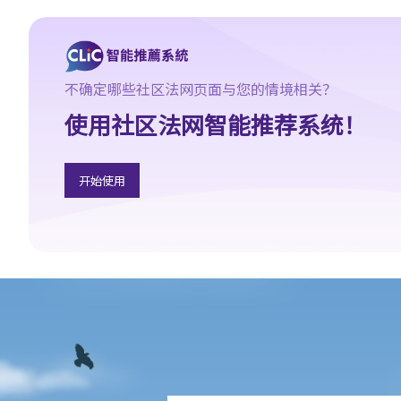
于自己的信贷报告?
2. 如我发现自己的信贷报告的资料不准确，可采取什么行动？
3. 信贷提供者是否可在任何时间取得我的信贷报告？
4. 哪些关于借款人/欠债人的资料是信贷提供者不得向信贷资料服务
不确定哪些社区法网页面与您的情境相关？
机构报告？
使用社区法网智能推荐系统！
5. 如我为朋友的银行贷款作担保人，该银行可否向信贷资料服务机
构披露我作为担保人的身分？若由个别人士作担保的贷款是属于公
开始使用
司贷款，《个人信贷资料实务守则》有无作出说明？
6. 信贷提供者是否必需要向信贷资料服务机构提供借款人或担保人
的所有贷款帐户资料？
7. 信贷资料服务机构可保留我的资料多久？如我已还清整笔贷款，
该机构会否在其资料库中删除我的信贷资料？
8. 让已结束帐户的资料继续保留在信贷资料服务机构的资料库内，
有无好处？
9. 假若我向银行借了税务贷款，但已在2003年1月 (即实务守则中的
有关条文在2003年6月2日生效之前) 全数清还这笔贷款，而我亦持
有该银行的信用咭多年并一直使用至今。银行可否于2003年6月2日