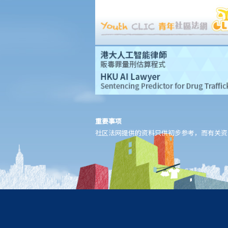
之后，向信贷数据服务机构提供上述所有帐户的数据？
10. 如我宣布破产，信贷资料服务机构会否于资料库中删除我的信贷
资料？如我没有宣布破产但已参与了个人自愿安排 (即法庭认可的债
务重组协议)，情况会否不同?
11. 我的信贷资料会否受到任何保护，以防止信贷提供者作出不当查
阅？
12. 如发现信贷提供者或信贷资料服务机构不当地处理我的资料，我
可采取甚么行动？
重要事项
13. 私隐专员公署之查询个案简述 ─ 我作为信贷安排的担保人，若
社区法网提供的资料只供初步参考，而有关资
银行在 (i)批核贷款申请时及 (ii)检讨现有贷款安排时查阅我的信贷报
告，银行应否将此事通知我？如我是帐户的持有人 (即借款人)，情
况会否不同？
14. 私隐专员公署之查询个案简述 ─ 某间代表一名死者的遗产管理
人的律师行去信，要求某间银行披露一些有关死者名下帐户的纪
录。不过，这些纪录亦涉及与第三者有关的资料，如该银行披露这
些纪录，是否违法？