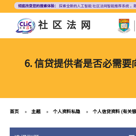
跳
彻底改变您的搜索体验：
探索全新的人工智能
社区法网智能推荐系统
，
转
到
社区法网
主
要
内
容
6. 信贷提供者是否必需
首页
»
主题
»
个人资料私隐
»
个人信贷资料 (有关