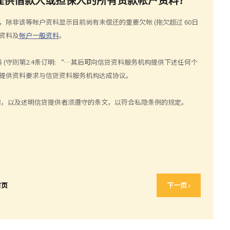
除非该等帐户资料显示目前尚有未偿还的重要欠帐 (拖欠超过 60日
资料及
帐户一般资料
。
则第2.4条订明: “…其后
可
向信贷资料服务机构提供下述任何个
和提供资料要求与信贷资料服务机构达成协议。
共用，以及述明信贷提供者须遵守的条文，以符合私隐条例的规定。
首页
下一页 ›