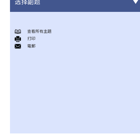
选择副题
「个人资料」的定义及六项保障资料原则
查看所有主題
1. 若违反保障资料原则，会有甚么后果?
打印
2. 在哪些情况下，持有个人资料的人士/机构或会不受私隐条例或保
電郵
障资料原则的规限?
3. 保障资料原则是否亦适用于将个人资料外判处理的情形？
4. 在浏览互联网时，我发现自己一幅相片被放在某个本地网站内，
但该网站并无事先取得我的同意，估计这幅相是当我在逛街购物时
被人在商场内偷拍的。我可否根据《个人资料(私隐)条例》去控告有
关网站管理人或摄影师 ?
5. 我在订阅服务提供商的服务时向它提供了我的个人资料。我可以
请求它删除我的个人资料吗？
6. 个人资料私隐专员公署的职能是甚么?
个人信贷资料 (有关银行或财务公司提供信贷的纪录)
1. 信贷报告会包含甚么资料? 我如何能够向信贷资料服务机构索取关