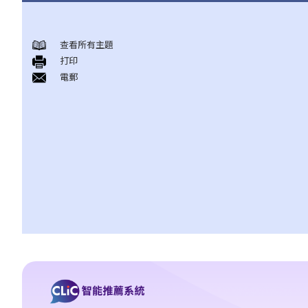
「个人资料」的定义及六项保障资料原则
查看所有主題
1. 若违反保障资料原则，会有甚么后果?
打印
2. 在哪些情况下，持有个人资料的人士/机构或会不受私隐条例或保
電郵
障资料原则的规限?
3. 保障资料原则是否亦适用于将个人资料外判处理的情形？
4. 在浏览互联网时，我发现自己一幅相片被放在某个本地网站内，
但该网站并无事先取得我的同意，估计这幅相是当我在逛街购物时
被人在商场内偷拍的。我可否根据《个人资料(私隐)条例》去控告有
关网站管理人或摄影师 ?
5. 我在订阅服务提供商的服务时向它提供了我的个人资料。我可以
请求它删除我的个人资料吗？
6. 个人资料私隐专员公署的职能是甚么?
个人信贷资料 (有关银行或财务公司提供信贷的纪录)
1. 信贷报告会包含甚么资料? 我如何能够向信贷资料服务机构索取关
于自己的信贷报告?