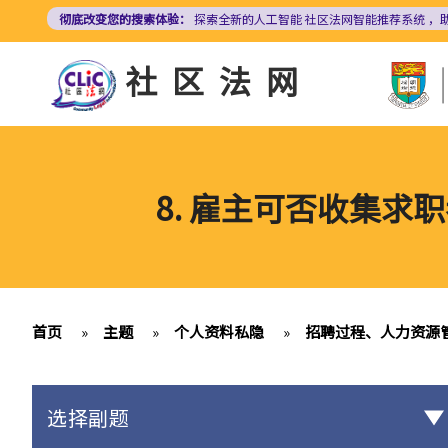
跳
彻底改变您的搜索体验：
探索全新的人工智能
社区法网智能推荐系统
，
转
到
社区法网
主
要
内
容
8. 雇主可否收集求
首页
»
主题
»
个人资料私隐
»
招聘过程、人力资源
选择副题