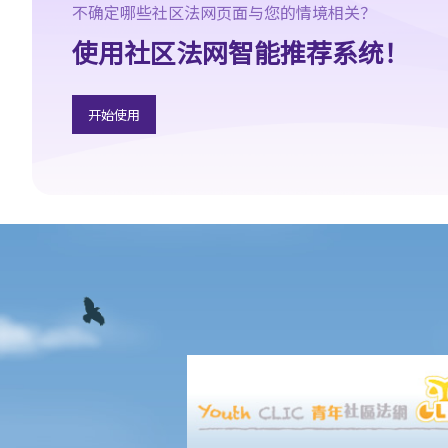
2. 如我发现自己的信贷报告的资料不准确，可采取什么行动？
不确定哪些社区法网页面与您的情境相关？
3. 信贷提供者是否可在任何时间取得我的信贷报告？
使用社区法网智能推荐系统！
4. 哪些关于借款人/欠债人的资料是信贷提供者不得向信贷资料服务
机构报告？
5. 如我为朋友的银行贷款作担保人，该银行可否向信贷资料服务机
开始使用
构披露我作为担保人的身分？若由个别人士作担保的贷款是属于公
司贷款，《个人信贷资料实务守则》有无作出说明？
6. 信贷提供者是否必需要向信贷资料服务机构提供借款人或担保人
的所有贷款帐户资料？
7. 信贷资料服务机构可保留我的资料多久？如我已还清整笔贷款，
该机构会否在其资料库中删除我的信贷资料？
8. 让已结束帐户的资料继续保留在信贷资料服务机构的资料库内，
有无好处？
9. 假若我向银行借了税务贷款，但已在2003年1月 (即实务守则中的
有关条文在2003年6月2日生效之前) 全数清还这笔贷款，而我亦持
有该银行的信用咭多年并一直使用至今。银行可否于2003年6月2日
之后，向信贷数据服务机构提供上述所有帐户的数据？