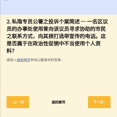
3. 保障资料原则是否亦适用于将个人资料外判处理的情形？
4. 在浏览互联网时，我发现自己一幅相片被放在某个本地网站内，但该
2. 私隐专员公署之投诉个案简述 ─ 一名区议
网站并无事先取得我的同意，估计这幅相是当我在逛街购物时被人在商
员的办事处使用曾向该议员寻求协助的市民
场内偷拍的。我可否根据《个人资料(私隐)条例》去控告有关网站管理
之联系方式，向其拨打选举宣传的电话。这
人或摄影师 ?
是否属于在政治性促销中不当使用个人资
5. 我在订阅服务提供商的服务时向它提供了我的个人资料。我可以请求
它删除我的个人资料吗？
料？
6. 个人资料私隐专员公署的职能是甚么?
请登入
相关网页
参阅公署提供的答案 。
个人信贷资料 (有关银行或财务公司提供信贷的纪录)
1. 信贷报告会包含甚么资料? 我如何能够向信贷资料服务机构索取关于
自己的信贷报告?
2. 如我发现自己的信贷报告的资料不准确，可采取什么行动？
3. 信贷提供者是否可在任何时间取得我的信贷报告？
4. 哪些关于借款人/欠债人的资料是信贷提供者不得向信贷资料服务机构
‹ 上一页
返回首页
下一页 ›
报告？
5. 如我为朋友的银行贷款作担保人，该银行可否向信贷资料服务机构披