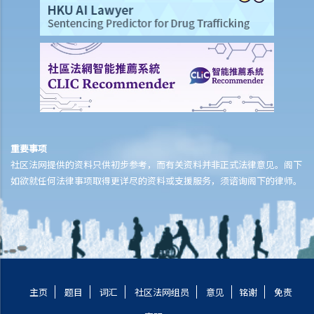
6. 如我申请成为会所会员，该会所可否要求我提供身分证号码及身分证
副本？
7. 如我申请流动电话服务，有关公司可否记录我的身分证号码或收集我
的身分证副本？
8. 当我申请成为银行/保险公司的客户时，该等机构可否收集我的身分证
副本？
9. 当我提供身分证号码或身分证副本给其他人时，需要注意甚么?
10. 别人可在甚么情况下向我索取其他身分代号 (例如职员编号、护照号
重要事项
社区法网提供的资料只供初步参考，而有关资料并非正式法律意见。阁下
码或病人编号)?
如欲就任何法律事项取得更详尽的资料或支援服务，须谘询阁下的律师。
11. 私隐专员公署之投诉个案简述 ─ 物业管理公司收集申请大厦入口电
子咭的住客的身分证号码，是否属过份收集个人资料?
12. 私隐专员公署之投诉个案简述 ─ 某人向旅行社要求退回团费及相关
费用。旅行社在处理有关手续时要求该人签署收据及提供他的香港身分
证副本。这是否属过份收集个人资料?
招聘过程、人力资源管理及工作期间的私隐
主页
题目
词汇
社区法网组员
意见
铭谢
免责
招聘過程