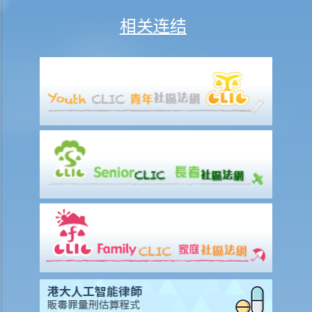
阅？
相关连结
12. 如发现信贷提供者或信贷资料服务机构不当地处理我的资料，我可
采取甚么行动？
13. 私隐专员公署之查询个案简述 ─ 我作为信贷安排的担保人，若银行
在 (i)批核贷款申请时及 (ii)检讨现有贷款安排时查阅我的信贷报告，银行
应否将此事通知我？如我是帐户的持有人 (即借款人)，情况会否不同？
14. 私隐专员公署之查询个案简述 ─ 某间代表一名死者的遗产管理人的
律师行去信，要求某间银行披露一些有关死者名下帐户的纪录。不过，
这些纪录亦涉及与第三者有关的资料，如该银行披露这些纪录，是否违
法？
使用身分证号码及身分证副本
1. 概括来说，别人可在甚么情况下向我索取身分证号码或身分证副本?
2. 大厦保安员可否要求我把身分证号码登记在大厦入口处的访客登记册
内？
3. 警务人员可否要求我出示身分证？
4. 准雇主可否在面试时记录我的身分证号码或收集我的身分证副本？
5. 若果我接受聘约，雇主可否收集我的身分证副本？