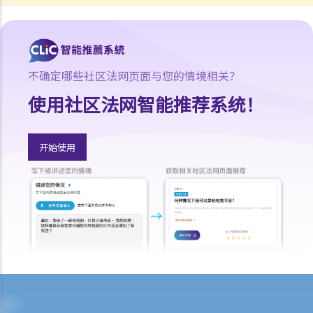
露我作为担保人的身分？若由个别人士作担保的贷款是属于公司贷款，
《个人信贷资料实务守则》有无作出说明？
6. 信贷提供者是否必需要向信贷资料服务机构提供借款人或担保人的所
有贷款帐户资料？
不确定哪些社区法网页面与您的情境相关？
7. 信贷资料服务机构可保留我的资料多久？如我已还清整笔贷款，该机
使用社区法网智能推荐系统！
构会否在其资料库中删除我的信贷资料？
8. 让已结束帐户的资料继续保留在信贷资料服务机构的资料库内，有无
好处？
开始使用
9. 假若我向银行借了税务贷款，但已在2003年1月 (即实务守则中的有关
条文在2003年6月2日生效之前) 全数清还这笔贷款，而我亦持有该银行
的信用咭多年并一直使用至今。银行可否于2003年6月2日之后，向信贷
数据服务机构提供上述所有帐户的数据？
10. 如我宣布破产，信贷资料服务机构会否于资料库中删除我的信贷资
料？如我没有宣布破产但已参与了个人自愿安排 (即法庭认可的债务重
组协议)，情况会否不同?
11. 我的信贷资料会否受到任何保护，以防止信贷提供者作出不当查