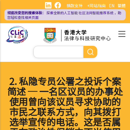
跳
捐款支持
+网站指南
EN
繁體
转
彻底改变您的搜索体验：
探索全新的人工智能
社区法网智能推荐系统
，助
到
您轻松查找相关页面
主
要
内
容
搜
索
2. 私隐专员公署之投诉个案
简述 ─ 一名区议员的办事处
使用曾向该议员寻求协助的
市民之联系方式，向其拨打
选举宣传的电话。这是否属