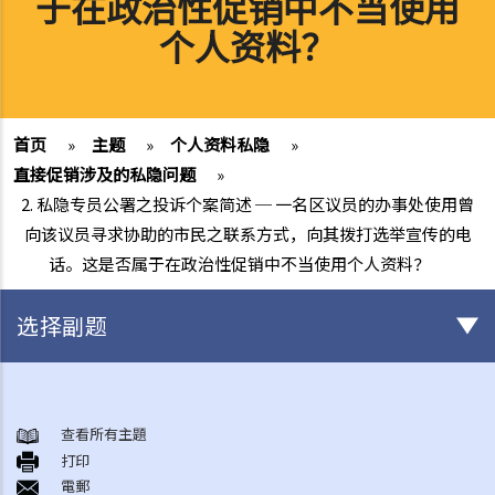
于在政治性促销中不当使用
个人资料？
首页
»
主题
»
个人资料私隐
»
直接促销涉及的私隐问题
»
2. 私隐专员公署之投诉个案简述 ─ 一名区议员的办事处使用曾
向该议员寻求协助的市民之联系方式，向其拨打选举宣传的电
话。这是否属于在政治性促销中不当使用个人资料？
选择副题
「个人资料」的定义及六项保障资料原则
1. 若违反保障资料原则，会有甚么后果?
查看所有主題
打印
2. 在哪些情况下，持有个人资料的人士/机构或会不受私隐条例或保障资
電郵
料原则的规限?