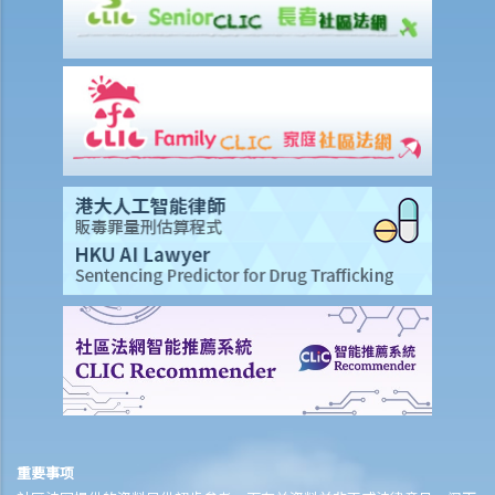
「永久伤残」和「暂时性伤残」的一般定义是甚么？保险公司支付了一
笔永久伤残赔偿给我，但两年后我奇迹地复原，保险公司可否向我讨回
部分赔偿？
在人身伤亡诉讼中，我已从犯错一方获得赔偿。这些赔偿会否抵销保险
公司的赔款？
家居保险
如果我的居所和屋内家具均已损毁，保险公司会否全数赔偿我的损失？
保险公司会否在支付赔偿之前先作出专业评估？
我是大厦内某个单位的业主，而大厦本身已经购有第三者责任保险。如
果有访客或住客在大厦内遇上意外受伤，我是否可以置身事外？
我对赔偿金额及保险代理 / 保险公司的行为极之不满。我应否诉诸法庭
或向其他认可机构投诉？法庭或其他机构有否就每项索偿或投诉设立赔
偿上限？
大埔火灾特定情况
哪些类型的保险可以涵盖因火灾造成的损失？哪些类型的损失可能获得
重要事项
保障？