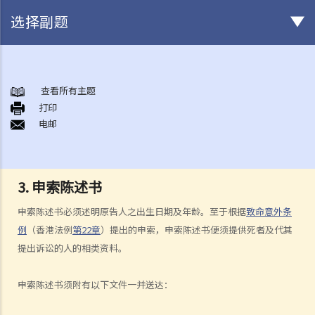
选择副题
身后事安排
A. 火葬
查看所有主题
打印
B. 骨灰安置所（灵灰安置所）
电邮
C. 土葬
D. 纪念花园
E. 骨灰撒海
3. 申索陈述书
F. 遗体／骨殖／骨灰出入香港
人身伤亡
申索陈述书必须述明原告人之出生日期及年龄。至于根据
致命意外条
伤者本人
例
（香港法例
第22章
）提出的申索，申索陈述书便须提供死者及代其
提出诉讼的人的相类资料。
何谓「人身伤害」？
我受伤后，何时可提出申索？
申索陈述书须附有以下文件一并送达：
如何就人身伤害提出申索？
人身伤害诉讼所涉的法律程序