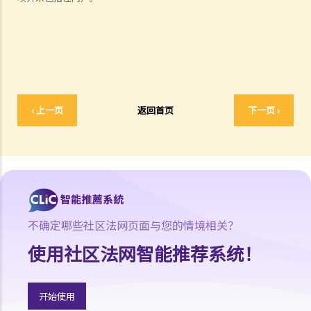
赔偿项目
我的配偶在工作时因意外而死亡，我或我的家人可获哪些赔偿？
我在工作时因遇到意外而受伤及导致伤残，我或我的家人可获哪些赔
偿？
除上述的赔偿外，我可否就工伤而获得其他赔偿（例如医药费）？
‹ 上一页
返回首页
下一页 ›
工伤或有关意外之报告
雇主向劳工处报告与工作有关的意外之时限是多久？
雇员可否向劳工处报告与工作有关的意外？
其他有关工伤的事项
如何安排支付工伤赔偿？
若然我不能与雇主和平地解决工伤赔偿问题，将案件呈交法院的时限是
不确定哪些社区法网页面与您的情境相关？
多久？
使用社区法网智能推荐系统！
若然我对条例所给予的补偿感到不满，或者我认为雇主忽略了应有的安
全措施，我可否进一步提出申索？
开始使用
保险