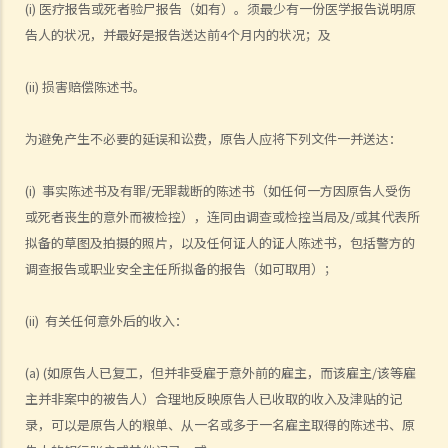
(i) 医疗报告或死者验尸报告（如有）。须最少有一份医学报告说明原
1. 申索信（原告人）及建设性的答复（被告人）
告人的状况，并最好是报告送达前4个月内的状况；及
2. 传讯令状
3. 申索陈述书
(ii) 损害赔偿陈述书。
4. 损害赔偿陈述书
5. 抗辩书
为避免产生不必要的延误和讼费，原告人应将下列文件一并送达：
6. 证明书（收费安排）
7. 属实申述
(i) 事实陈述书及有罪/无罪裁断的陈述书（如任何一方因原告人受伤
8. 委托专家拟备报告的守则
或死者丧生的意外而被检控），连同由调查或检控当局及/或其代表所
拟备的草图及拍摄的照片，以及任何证人的证人陈述书，包括警方的
9. 核对表评检及案件管理问卷
调查报告或职业安全主任所拟备的报告（如可取用）；
10. 案件管理会议
11. 审讯前的复核
(ii) 有关任何意外后的收入：
就人身伤害提出申索，是否存在时限？
就人身伤害提出申索，会取得多少赔偿？
(a) (如原告人已复工，但并非受雇于意外前的雇主，而该雇主/该等雇
涉及非致命意外的申索
主并非案中的被告人）合理地反映原告人已收取的收入及津贴的记
若我因人身伤害提出申索，可否申请法律援助？
录，可以是原告人的粮单、从一名或多于一名雇主取得的陈述书、原