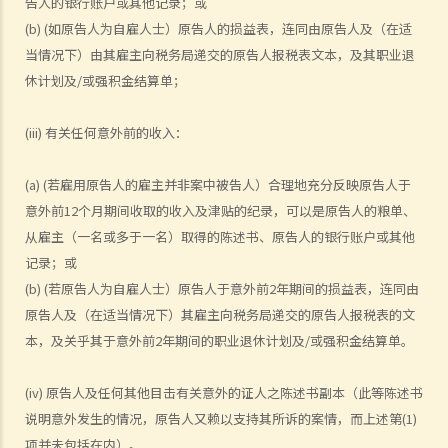
告人的银行账户或其他记录；或
法律援助
(b) (如原告人为自雇人士）原告人的损益表，连同由原告人及（在适
法律援助辅助计划
当情况下）由其雇主向税务局递交的原告人报税表文本，及其职业退
香港律师会大埔火灾紧急免费法律咨询热线
休计划及/或强积金结算单；
切勿寻求索偿代理协助处理申索
逝者家属
(iii) 有关任何意外前的收入：
我的家人在意外中身亡。我可否代表死者展开人身伤亡诉讼？在控告犯
(a) (若雇用原告人的雇主并非案中被告人）合理地充分反映原告人于
错的一方之前，我需要依循甚么程序？
意外前12个月期间收取的收入及津贴的纪录，可以是原告人的粮单、
损害赔偿陈述书
从雇主（一名或多于一名）取得的陈述书、原告人的银行账户或其他
涉及致命意外的申索
记录；或
死因裁判法庭有甚么作用？
(b) (若原告人为自雇人士）原告人于意外前2年期间的损益表，连同由
火灾中受伤的雇员
原告人及（在适当情况下）其雇主向税务局递交的原告人报税表的文
因工受伤以及有关补偿
本，及关乎其于意外前2年期间的职业退休计划及/或强积金结算单。
赔偿责任
(iv) 原告人及任何其他目击有关意外的证人之陈述书副本（此等陈述书
怎样才算是因工及在雇用期间遭遇意外（简称工伤意外）？
说明意外发生的情况，原告人又赖以支持其所诉的案情，而上述第(1)
在甚么情况下，雇主不需要为其雇员的工伤负上赔偿责任？
项并未包括在内）。