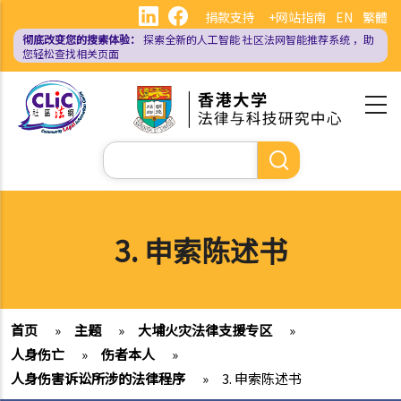
跳
捐款支持
+网站指南
EN
繁體
转
彻底改变您的搜索体验：
探索全新的人工智能
社区法网智能推荐系统
，助
到
您轻松查找相关页面
主
要
内
容
搜
索
3. 申索陈述书
首页
»
主题
»
大埔火灾法律支援专区
»
人身伤亡
»
伤者本人
»
人身伤害诉讼所涉的法律程序
»
3. 申索陈述书