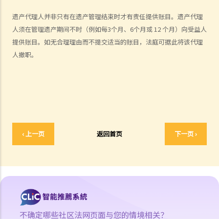
2. 传讯令状
遗产代理人并非只有在遗产管理结束时才有责任提供账目。遗产代理
3. 申索陈述书
人须在管理遗产期间不时（例如每3个月、6个月或 12 个月）向受益人
4. 损害赔偿陈述书
提供账目。如无合理理由而不提交适当的账目，法庭可据此将该代理
5. 抗辩书
人撤职。
6. 证明书（收费安排）
7. 属实申述
8. 委托专家拟备报告的守则
9. 核对表评检及案件管理问卷
10. 案件管理会议
11. 审讯前的复核
‹ 上一页
返回首页
下一页 ›
就人身伤害提出申索，是否存在时限？
就人身伤害提出申索，会取得多少赔偿？
涉及非致命意外的申索
若我因人身伤害提出申索，可否申请法律援助？
法律援助
不确定哪些社区法网页面与您的情境相关？