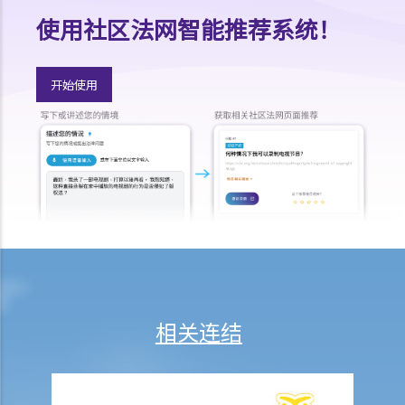
法律援助辅助计划
使用社区法网智能推荐系统！
香港律师会大埔火灾紧急免费法律咨询热线
切勿寻求索偿代理协助处理申索
开始使用
逝者家属
我的家人在意外中身亡。我可否代表死者展开人身伤亡诉讼？在控告犯
错的一方之前，我需要依循甚么程序？
损害赔偿陈述书
涉及致命意外的申索
死因裁判法庭有甚么作用？
火灾中受伤的雇员
因工受伤以及有关补偿
赔偿责任
相关连结
怎样才算是因工及在雇用期间遭遇意外（简称工伤意外）？
在甚么情况下，雇主不需要为其雇员的工伤负上赔偿责任？
赔偿项目