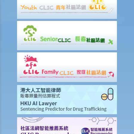
我的配偶在工作时因意外而死亡，我或我的家人可获哪些赔偿？
我在工作时因遇到意外而受伤及导致伤残，我或我的家人可获哪些赔
偿？
除上述的赔偿外，我可否就工伤而获得其他赔偿（例如医药费）？
工伤或有关意外之报告
雇主向劳工处报告与工作有关的意外之时限是多久？
雇员可否向劳工处报告与工作有关的意外？
其他有关工伤的事项
如何安排支付工伤赔偿？
若然我不能与雇主和平地解决工伤赔偿问题，将案件呈交法院的时限是
多久？
若然我对条例所给予的补偿感到不满，或者我认为雇主忽略了应有的安
全措施，我可否进一步提出申索？
保险
人寿保险