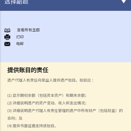
选择副题
身后事安排
A. 火葬
查看所有主题
打印
B. 骨灰安置所（灵灰安置所）
电邮
C. 土葬
D. 纪念花园
E. 骨灰撒海
提供账目的责任
F. 遗体／骨殖／骨灰出入香港
人身伤亡
遗产代理人有责任向受益人提供遗产账目。账目应 ：
伤者本人
(1) 显示期初余额（包括资本资产）和期末余额；
何谓「人身伤害」？
(2) 详细说明遗产的资产变动、收入和支出情况；
我受伤后，何时可提出申索？
(3) 详细说明遗产代理人有责任管理的遗产中所有财产（包括现金）的
如何就人身伤害提出申索？
去向；及
人身伤害诉讼所涉的法律程序
(4) 提供书面证据支持该账目。
1. 申索信（原告人）及建设性的答复（被告人）