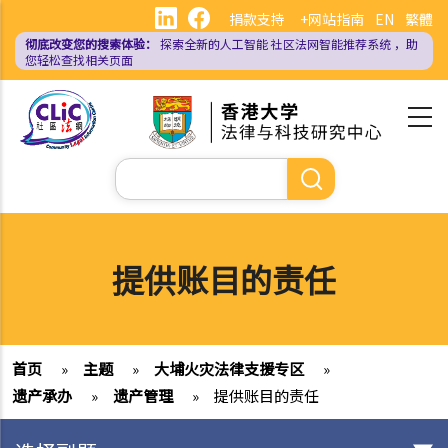
跳
捐款支持
+网站指南
EN
繁體
转
彻底改变您的搜索体验：
探索全新的人工智能
社区法网智能推荐系统
，助
到
您轻松查找相关页面
主
要
内
容
搜
索
提供账目的责任
首页
»
主题
»
大埔火灾法律支援专区
»
遗产承办
»
遗产管理
»
提供账目的责任