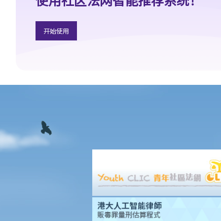
3. 申索陈述书
4. 损害赔偿陈述书
开始使用
5. 抗辩书
6. 证明书（收费安排）
7. 属实申述
8. 委托专家拟备报告的守则
9. 核对表评检及案件管理问卷
10. 案件管理会议
11. 审讯前的复核
就人身伤害提出申索，是否存在时限？
就人身伤害提出申索，会取得多少赔偿？
涉及非致命意外的申索
若我因人身伤害提出申索，可否申请法律援助？
法律援助
法律援助辅助计划