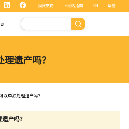
捐款支持
+网站指南
EN
繁體
搜
法网
索
处理遗产吗？
可以单独处理遗产吗？
理遗产吗？