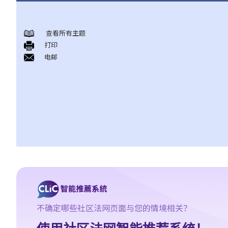
身后事安排
查看所有主题
A. 火葬
打印
B. 骨灰安置所（灵灰安置所）
电邮
C. 土葬
D. 纪念花园
E. 骨灰撒海
F. 遗体／骨殖／骨灰出入香港
人身伤亡
伤者本人
何谓「人身伤害」？
我受伤后，何时可提出申索？
如何就人身伤害提出申索？
人身伤害诉讼所涉的法律程序
不确定哪些社区法网页面与您的情境相关？
1. 申索信（原告人）及建设性的答复（被告人）
使用社区法网智能推荐系统！
2. 传讯令状