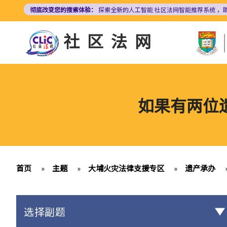
跳
彻底改变您的搜索体验：
探索全新的人工智能
社区法网智能推荐系统
，
转
到
社区法网
主
要
内
容
如果有两位
首页
»
主题
»
大埔火灾法律支援专区
»
遗产承办
选择副题