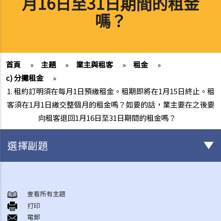
月16日至31日期間的租金
嗎？
首頁
»
主題
»
業主與租客
»
租金
»
c) 分攤租金
»
1. 租約訂明須在每月1日預繳租金。租期即將在1月15日終止。租
客須在1月1日繳交整個月的租金嗎？如要的話，業主要在之後要
向租客退回1月16日至31日期間的租金嗎？
選擇副題
簽署租約之前應注意的事項
1. 香港有甚麼政府部門專門處理有關租賃的事項？假若在租賃事項上出
查看所有主題
打印
現糾紛／問題，應向那一個部門求助？
電郵
2. 有關政府物業（例如公屋單位或政府商場舖位）的租務問題，我怎樣