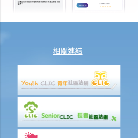
b) 免租期
c) 分攤租金
1. 租約訂明須在每月1日預繳租金。租期即將在1月15日終止。租客須在
1月1日繳交整個月的租金嗎？如要的話，業主要在之後要向租客退回1
月16日至31日期間的租金嗎？
相關連結
d) 繳付租金
1. 如果業主沒有履行其維修責任， 租客可否扣起一部份租金？
2. 水龍頭損壞了。業主有責任作維修，但拒絕這樣做。我花了 $500 更
換新的水龍頭。我可否少交 $500 租金？
e) 暫緩租金
f) 租金調整
差餉、管理費及其他費用
追討欠租及收樓
1. 我的租客已經欠租兩個月，我怎樣才可以追討欠租及收回物業？
2. 我的租客已經欠租好幾個月。我可否不訴諸法庭而破門入屋、丟掉租