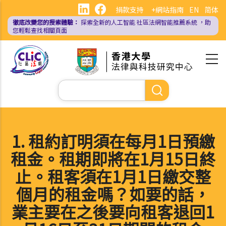
移
捐款支持
+網站指南
EN
简体
至
徹底改變您的搜索體驗：
探索全新的人工智能
社區法網智能推薦系統
，助
主
您輕鬆查找相關頁面
內
容
Search
1. 租約訂明須在每月1日預繳
租金。租期即將在1月15日終
止。租客須在1月1日繳交整
個月的租金嗎？如要的話，
業主要在之後要向租客退回1