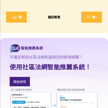
約 (World Food Fair Ltd 訴 Hong Kong Island Development Ltd)
判決摘要2：無就租賃物業於租賃期間適合居住或適合租客使用的隱含
保證（陳敏莊 訴 唐幟章）
‹ 上一頁
返回首頁
下一頁 ›
判決摘要3：干擾安寧享用需要對物業的享用造成一定程度的實質性物
理干擾（Ridge Ltd 訴 Golden Castle Ltd）
判決摘要4：業主在簽署租約之後同意的事情在法律上很可能沒有約束
力（紀秋月 訴 蔡家榮）
在簽署租約之後，應該如何處理該等文件？
1. 如何計算租約的印花稅？
不確定哪些社區法網頁面與您的情境相關？
2. 假若沒有為租約加蓋印花，會有甚麼後果？
使用社區法網智能推薦系統！
3. 為甚麼有些租約必須在土地註冊處註冊，有些則毋須註冊？
判決摘要：物業買賣是否受到租賃續租選擇權約束取決於具體情況
開始使用
(Chan Yiu Tong 訴 Wellmake Investments Ltd)
4. 物業稅如何計算？
租金
a) 概述