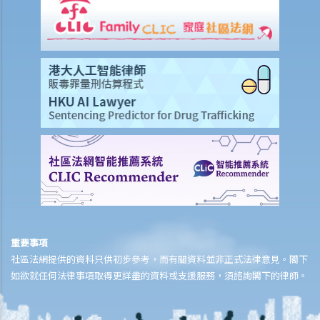
客的物品及轉換門鎖，以收回物業？
3. 我的租客因輕微漏水問題或不適/干擾而拒絕支付或扣除了幾個月的租
金。 他/她可以這樣做嗎？這是在追討欠租/沒收租賃權的案件中有效的
辯護理由嗎？
4. 有關執達事務
判決摘要1：租客繳交租金的責任獨立於租約中業主一方的承諾或責任
(Charmway Development Ltd 訴 Long China Engineering Ltd)
判決摘要2：租客未按時支付租金或其他應付款項之利息條款是可執行
的 (Luvpa Ltd 訴 Honor City HK Pharmacy Ltd)
使用或佔用出租物業的一般守則
1. 為何必須確定物業的主要用途，例如「住宅」或「非住宅」用途，以
及如何確定？
2.我的租客把租給他的住宅物業用作商業用途（用作辦公室）。此等行
重要事項
社區法網提供的資料只供初步參考，而有關資料並非正式法律意見。閣下
為會否影響我作為業主的權益或使我負上任何責任？假若租客在物業內
如欲就任何法律事項取得更詳盡的資料或支援服務，須諮詢閣下的律師。
進行刑事性的活動，我可能會面對甚麼問題？
3. 我租住一個大廈單位，鄰居每在深夜時分大唱卡啦OK，擾人清夢。我
向大廈管理處投訴，得到的答覆卻指出：由於我只是租客而不是物業擁