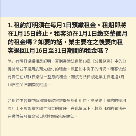
能獲得更多資料？
3. 「租賃」（tenancy）和「特許權」（licence）有甚麼分別？
1. 租約訂明須在每月1日預繳租金。租期即將
4. 我可以轉換或使用我的物業（或其分隔式房間）批出短期租約/特許權
在1月15日終止。租客須在1月1日繳交整個月
以提供房間或床位（類似於Airbnb住宿或「膠囊旅館」）嗎？
的租金嗎？如要的話，業主要在之後要向租
5. 當雙方簽署正式租約之前，業主有時會要求租客簽署一份類似臨時租
客退回1月16日至31日期間的租金嗎？
約的文件（可能會被稱為「租契協議」或「租約確定書」）。簽署這份
文件有甚麽後果？
除非有明訂協議相反訂明，否則香港法例第18章《分攤條例》中的分
6. 我可否出租或以其他方式容許佔用人入住《房屋條例》下的資助房屋
攤機制並不適用於預先繳付的租金，就正如本例子的情況。租客依然
（例如公屋或居者有其屋計劃）？
有責任在1月1日繳付一整月的租金，而沒有法律規定業主要退還1月
7. 外國人可以在香港租用物業嗎？
16日至31日期間的租金。
8. 如果我是公司派遣來香港工作的外國人，我在本地租用單位時有甚麼
需要特別注意？
若租約中含有中斷租期條款容許提早終止租約，提早終止租約的權利
9. 部份處所的地契中載有承諾、條款及細則不容許佔用人出租作住宅用
原則上不影響租客繳付租金的責任。在此情況下，較為可取的做法是
途 (例如：已登記或非登記寮屋、天台違例建築物、工業大廈、貨櫃屋
在繳付每月租金當日送達解除租約通知。
或農地上的帳篷車)。涉及這類處所的租約具法律約束力嗎？
判決摘要1：若欠缺租約必須具備的條款，便不構成具法律約束力的合