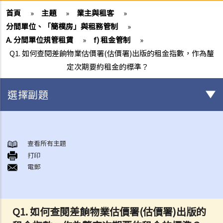
首頁
»
主題
»
業主與租客
»
分間單位、「簡樸房」與租務管制
»
A. 分間單位規管租賃
»
f) 租金管制
»
Q1. 如何查閱差餉物業估價署(估價署)出版的租金指數，作為釐
定次期要約租金的標準？
選擇副題
簽署租約之前應注意的事項
1. 香港有甚麼政府部門專門處理有關租賃的事項？假若在租賃事項上出
查看所有主題
打印
現糾紛／問題，應向那一個部門求助？
電郵
2. 有關政府物業（例如公屋單位或政府商場舖位）的租務問題，我怎樣
能獲得更多資料？
3. 「租賃」（tenancy）和「特許權」（licence）有甚麼分別？
Q1. 如何查閱差餉物業估價署(估價署)出版的
4. 我可以轉換或使用我的物業（或其分隔式房間）批出短期租約/特許權