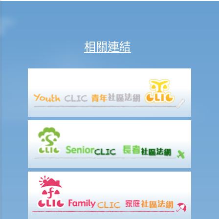
1月1日繳交整個月的租金嗎？如要的話，業主要在之後要向租客退回1
月16日至31日期間的租金嗎？
d) 繳付租金
相關連結
1. 如果業主沒有履行其維修責任， 租客可否扣起一部份租金？
2. 水龍頭損壞了。業主有責任作維修，但拒絕這樣做。我花了 $500 更
換新的水龍頭。我可否少交 $500 租金？
e) 暫緩租金
f) 租金調整
差餉、管理費及其他費用
追討欠租及收樓
1. 我的租客已經欠租兩個月，我怎樣才可以追討欠租及收回物業？
2. 我的租客已經欠租好幾個月。我可否不訴諸法庭而破門入屋、丟掉租
客的物品及轉換門鎖，以收回物業？
3. 我的租客因輕微漏水問題或不適/干擾而拒絕支付或扣除了幾個月的租
金。 他/她可以這樣做嗎？這是在追討欠租/沒收租賃權的案件中有效的
辯護理由嗎？