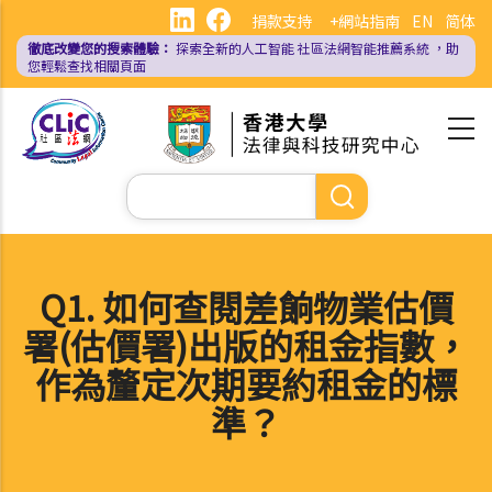
移
捐款支持
+網站指南
EN
简体
至
徹底改變您的搜索體驗：
探索全新的人工智能
社區法網智能推薦系統
，助
主
您輕鬆查找相關頁面
內
容
Search
Q1. 如何查閱差餉物業估價
署(估價署)出版的租金指數，
作為釐定次期要約租金的標
準？