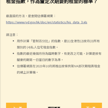
租金指數，作為釐定次期要約租金的標準？
以提供房間或床位（類似於Airbnb住宿或「膠囊旅館」）嗎？
5. 當雙方簽署正式租約之前，業主有時會要求租客簽署一份類似臨時租
約的文件（可能會被稱為「租契協議」或「租約確定書」）。簽署這份
最直接的方法，是查閱估價署網業：
文件有甚麽後果？
https://www.rvd.gov.hk/doc/en/statistics/his_data_3.xls
6. 我可否出租或以其他方式容許佔用人入住《房屋條例》下的資助房屋
（例如公屋或居者有其屋計劃）？
請注意：
7. 外國人可以在香港租用物業嗎？
用作計算「管制百分比」的指數，是(1)全港性(2)按月(3)所有
8. 如果我是公司派遣來香港工作的外國人，我在本地租用單位時有甚麼
類別的 (4)私人住宅租金指數。
需要特別注意？
指數的最近幾個月份為臨時數字，有更改之可能，計算是按有
9. 部份處所的地契中載有承諾、條款及細則不容許佔用人出租作住宅用
關要約期第一日當日的數字為準。
途 (例如：已登記或非登記寮屋、天台違例建築物、工業大廈、貨櫃屋
估價署網頁在2023年10月將推出按條例第IVA部次期租賃租金
或農地上的帳篷車)。涉及這類處所的租約具法律約束力嗎？
的網上計算機。
判決摘要1：若欠缺租約必須具備的條款，便不構成具法律約束力的合
約 (World Food Fair Ltd 訴 Hong Kong Island Development Ltd)
判決摘要2：無就租賃物業於租賃期間適合居住或適合租客使用的隱含
保證（陳敏莊 訴 唐幟章）
判決摘要3：干擾安寧享用需要對物業的享用造成一定程度的實質性物