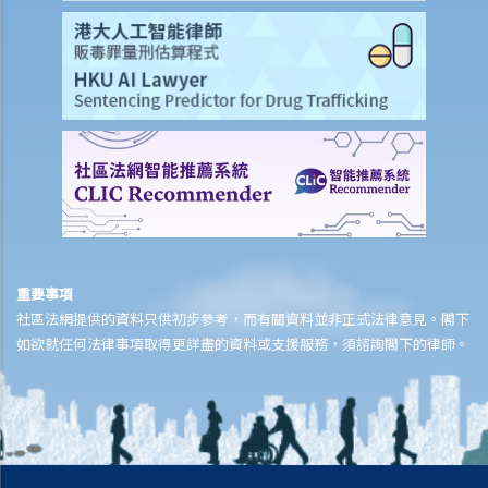
4. 有關執達事務
判決摘要1：租客繳交租金的責任獨立於租約中業主一方的承諾或責任
(Charmway Development Ltd 訴 Long China Engineering Ltd)
判決摘要2：租客未按時支付租金或其他應付款項之利息條款是可執行
的 (Luvpa Ltd 訴 Honor City HK Pharmacy Ltd)
使用或佔用出租物業的一般守則
1. 為何必須確定物業的主要用途，例如「住宅」或「非住宅」用途，以
及如何確定？
2.我的租客把租給他的住宅物業用作商業用途（用作辦公室）。此等行
為會否影響我作為業主的權益或使我負上任何責任？假若租客在物業內
重要事項
進行刑事性的活動，我可能會面對甚麼問題？
社區法網提供的資料只供初步參考，而有關資料並非正式法律意見。閣下
3. 我租住一個大廈單位，鄰居每在深夜時分大唱卡啦OK，擾人清夢。我
如欲就任何法律事項取得更詳盡的資料或支援服務，須諮詢閣下的律師。
向大廈管理處投訴，得到的答覆卻指出：由於我只是租客而不是物業擁
有人，所以大廈公契沒有賦予我任何權利，因而無權作出投訴。這是否
正確及我可以怎樣做？
4. 如果租客對鄰居造成滋擾，作為業主要負上責任嗎？業主可以向租客