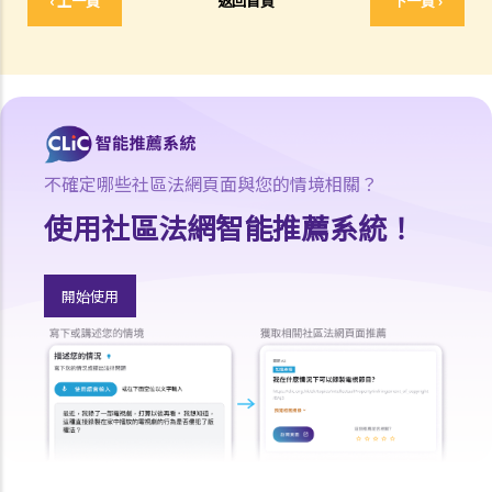
‹ 上一頁
返回首頁
下一頁 ›
理干擾（Ridge Ltd 訴 Golden Castle Ltd）
判決摘要4：業主在簽署租約之後同意的事情在法律上很可能沒有約束
力（紀秋月 訴 蔡家榮）
在簽署租約之後，應該如何處理該等文件？
1. 如何計算租約的印花稅？
2. 假若沒有為租約加蓋印花，會有甚麼後果？
不確定哪些社區法網頁面與您的情境相關？
3. 為甚麼有些租約必須在土地註冊處註冊，有些則毋須註冊？
使用社區法網智能推薦系統！
判決摘要：物業買賣是否受到租賃續租選擇權約束取決於具體情況
(Chan Yiu Tong 訴 Wellmake Investments Ltd)
開始使用
4. 物業稅如何計算？
租金
a) 概述
b) 免租期
c) 分攤租金
1. 租約訂明須在每月1日預繳租金。租期即將在1月15日終止。租客須在