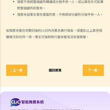
2. 水龍頭損壞了。業主有責任作維修，但拒絕這樣做。我花了 $500 更
租客不得將整個處所轉讓或分租予另一人，或以其他方式放棄
換新的水龍頭。我可否少交 $500 租金？
對整個處所的管有。
租客未經業主事先書面同意，不得將部分處所分租予另一人。
e) 暫緩租金
f) 租金調整
差餉、管理費及其他費用
如租客未能在到期日後的15日內向業主繳付租金，或違反以上其他相
追討欠租及收樓
關條文的任何一項，業主可強制執行重收權或沒收租賃權。
1. 我的租客已經欠租兩個月，我怎樣才可以追討欠租及收回物業？
2. 我的租客已經欠租好幾個月。我可否不訴諸法庭而破門入屋、丟掉租
客的物品及轉換門鎖，以收回物業？
3. 我的租客因輕微漏水問題或不適/干擾而拒絕支付或扣除了幾個月的租
金。 他/她可以這樣做嗎？這是在追討欠租/沒收租賃權的案件中有效的
‹ 上一頁
返回首頁
下一頁 ›
辯護理由嗎？
4. 有關執達事務
判決摘要1：租客繳交租金的責任獨立於租約中業主一方的承諾或責任
(Charmway Development Ltd 訴 Long China Engineering Ltd)
判決摘要2：租客未按時支付租金或其他應付款項之利息條款是可執行
的 (Luvpa Ltd 訴 Honor City HK Pharmacy Ltd)