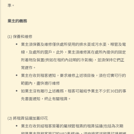
（例如公屋或居者有其屋計劃）？
準。
7. 外國人可以在香港租用物業嗎？
8. 如果我是公司派遣來香港工作的外國人，我在本地租用單位時有甚麼
業主的義務
需要特別注意？
9. 部份處所的地契中載有承諾、條款及細則不容許佔用人出租作住宅用
(1) 保養和維修
業主須保養及維修僅供處所使用的排水渠或污水渠、喉管及電
途 (例如：已登記或非登記寮屋、天台違例建築物、工業大廈、貨櫃屋
線，及處所的窗戶。此外，業主須維修其在處所內提供的固定
或農地上的帳篷車)。涉及這類處所的租約具法律約束力嗎？
附着物及裝置(例如在租約內註明的冷氣機)，並須保持它們正
判決摘要1：若欠缺租約必須具備的條款，便不構成具法律約束力的合
常運作。
約 (World Food Fair Ltd 訴 Hong Kong Island Development Ltd)
業主在收到租客通知，要求維修上述項目後，須在切實可行的
判決摘要2：無就租賃物業於租賃期間適合居住或適合租客使用的隱含
範圍內，盡快進行維修
保證（陳敏莊 訴 唐幟章）
如業主沒有履行上述義務，租客可藉給予業主不少於30日的事
判決摘要3：干擾安寧享用需要對物業的享用造成一定程度的實質性物
先書面通知，終止有關租賃。
理干擾（Ridge Ltd 訴 Golden Castle Ltd）
判決摘要4：業主在簽署租約之後同意的事情在法律上很可能沒有約束
力（紀秋月 訴 蔡家榮）
(2) 將租賃協議加蓋印花
在簽署租約之後，應該如何處理該等文件？
業主在收到經租客簽署的屬規管租賃的租賃協議(包括為次期
租賃業主與租客簽訂的AR2表格)後，須安排將該租賃協議根據