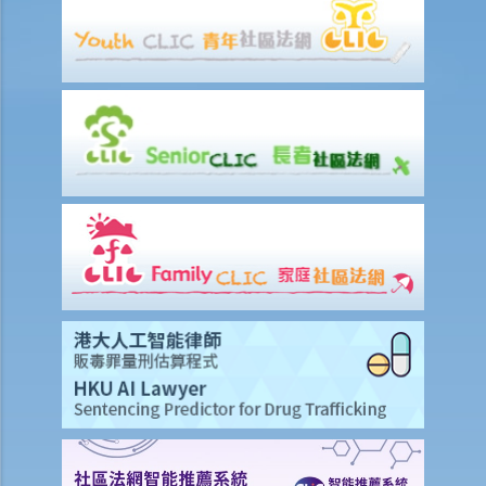
分租
按揭物業
1. 我收到銀行來信，聲稱為我所租用物業的承按人，又稱由於我與業主
所立的租約並未取得其同意，故要求我遷出，我可以怎樣做？
維修／保養的責任
1. 一般來說，誰應負責維修及保養物業？
判決摘要：業主有權進入物業進行維修並不代表有責任為租客進行維修
（梁慧玲 訴 創基工程有限公司）
2. 如果出租物業發生火警，業主因而蒙受損失，業主可否向租客索償？
在租期完結前以通知方式終止租賃（沒有違約）
1. 我以三年租期把物業租出，還有兩年才期滿，但我發覺鄰近物業的租
金最近大幅上升。我可否與租客終止現有的租賃，以便把物業以更高租
金出租？
2. 我最近與業主簽訂了租約，但在搬入之前，業主說他不想出租給我
了。業主終止了租約，並拒絕讓我入住。我認為租約的條款對我來說是