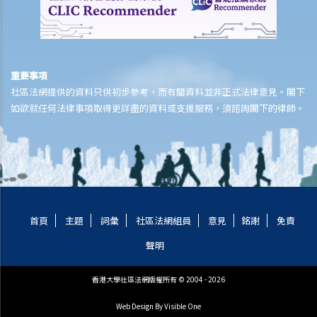
上算的交易，我亦很喜歡這個物業。儘管業主已違約，我是否可以要求
法庭強迫業主以最初的條款將物業出租給我？
3. 我以三年租期租用一物業，還有兩年才期滿，但我發覺鄰近物業的租
金最近大幅下調。我可否終止現有的租賃，以另覓較便宜的物業租用？
重要事項
4. 我以三年租期租用一物業。結果，我在裝修和購買適合物業尺寸和佈
社區法網提供的資料只供初步參考，而有關資料並非正式法律意見。閣下
局的家具上花了相當多的錢。然而，業主依賴中斷租期條款，在第二年
如欲就任何法律事項取得更詳盡的資料或支援服務，須諮詢閣下的律師。
開始時向我發出遷出通知書。與此同時，業主威脅我，如果我想留下
來，我必須在剩餘的租期內支付額外的租金，否則我必須自費將物業恢
復原狀。這是否公平？我可以向業主申索賠償嗎？
5. 怎樣計算終止租賃時的通知期？如果通知期訂明為一個月，是從通知
日起計算嗎？還是從下一個月一日起開始計算？
6. 我的鄰居每天晚上都製造大量噪音。我和子女都難以入睡。我有權提
首頁
主題
詞彙
社區法網組員
意見
銘謝
免責
出終止租約嗎？
聲明
7. 我租用了一個有露台的單位卻發現露台原來是僭建物。後來業主將露
台拆除。我可否終止租約？
香港大學社區法網版權所有 © 2004 - 2026
判決摘要1：租客交還鎖匙給業主這個單一事實本身並不足以完結租賃
（High Yield Ltd 訴 Home Essentials (HK) Ltd）
Web Design
By Visible One