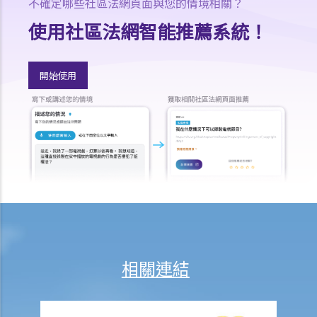
不確定哪些社區法網頁面與您的情境相關？
使用或佔用出租物業的一般守則
使用社區法網智能推薦系統！
1. 為何必須確定物業的主要用途，例如「住宅」或「非住宅」用途，以
及如何確定？
開始使用
2.我的租客把租給他的住宅物業用作商業用途（用作辦公室）。此等行
為會否影響我作為業主的權益或使我負上任何責任？假若租客在物業內
進行刑事性的活動，我可能會面對甚麼問題？
3. 我租住一個大廈單位，鄰居每在深夜時分大唱卡啦OK，擾人清夢。我
向大廈管理處投訴，得到的答覆卻指出：由於我只是租客而不是物業擁
有人，所以大廈公契沒有賦予我任何權利，因而無權作出投訴。這是否
正確及我可以怎樣做？
4. 如果租客對鄰居造成滋擾，作為業主要負上責任嗎？業主可以向租客
追討任何補償嗎？
5. 怎樣為之「結構性改動」？租客有權對物業進行結構性改動嗎？
相關連結
6. 我是工業單位的租客。我和業主在簽訂租約時的共識是我會租用該物
業做住宅用途。業主後來將我逐出該物業。我可以透過法律程序執行有
關租約及追討補償嗎？