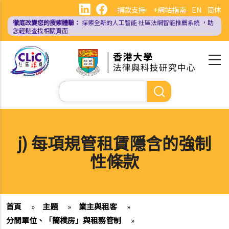
移
捐款支持
+網站指南
EN
简体
至
徹底改變您的搜索體驗：
探索全新的人工智能
社區法網智能推薦系統
，助
主
您輕鬆查找相關頁面
內
容
Search
j) 每項規管租賃隱含的強制
性條款
首頁
»
主題
»
業主與租客
»
分間單位、「簡樸房」與租務管制
»