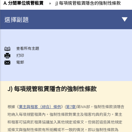
A. 分間單位規管租賃
»
j) 每項規管租賃隱含的強制性條款
選擇副題
簽署租約之前應注意的事項
1. 香港有甚麼政府部門專門處理有關租賃的事項？假若在租賃事項上出
查看所有主題
打印
現糾紛／問題，應向那一個部門求助？
電郵
2. 有關政府物業（例如公屋單位或政府商場舖位）的租務問題，我怎樣
能獲得更多資料？
3. 「租賃」（tenancy）和「特許權」（licence）有甚麼分別？
J) 每項規管租賃隱含的強制性條款
4. 我可以轉換或使用我的物業（或其分隔式房間）批出短期租約/特許權
以提供房間或床位（類似於Airbnb住宿或「膠囊旅館」）嗎？
5. 當雙方簽署正式租約之前，業主有時會要求租客簽署一份類似臨時租
根據《
業主與租客（綜合）條例
》(
第7章
)第IVA部，強制性條款須隱含
約的文件（可能會被稱為「租契協議」或「租約確定書」）。簽署這份
地納入每項規管租賃內。強制性條款對業主及租客均具約束力。業主
文件有甚麽後果？
和租客可協商於租賃協議加入其他規定或條文，但倘若這些其他規定
6. 我可否出租或以其他方式容許佔用人入住《房屋條例》下的資助房屋
或條文與強制性條款有所抵觸或不一致的情況，即以強制性條款為