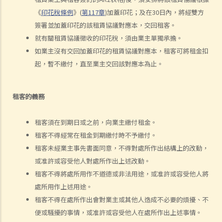
1. 如何計算租約的印花稅？
《
印花稅條例
》(
第117章
)加蓋印花；及在30日內，將經雙方
2. 假若沒有為租約加蓋印花，會有甚麼後果？
簽署並加蓋印花的該租賃協議對應本，交回租客。
3. 為甚麼有些租約必須在土地註冊處註冊，有些則毋須註冊？
就有關租賃協議徵收的印花稅，須由業主單獨承擔。
判決摘要：物業買賣是否受到租賃續租選擇權約束取決於具體情況
如業主沒有交回加蓋印花的租賃協議對應本，租客可將租金扣
(Chan Yiu Tong 訴 Wellmake Investments Ltd)
起，暫不繳付，直至業主交回該對應本為止。
4. 物業稅如何計算？
租金
租客的義務
a) 概述
b) 免租期
租客須在到期日或之前，向業主繳付租金。
c) 分攤租金
租客不得經常在租金到期繳付時不予繳付。
租客未經業主事先書面同意，不得對處所作出結構上的改動，
1. 租約訂明須在每月1日預繳租金。租期即將在1月15日終止。租客須在
或准許或容受他人對處所作出上述改動。
1月1日繳交整個月的租金嗎？如要的話，業主要在之後要向租客退回1
租客不得將處所用作不道德或非法用途，或准許或容受他人將
月16日至31日期間的租金嗎？
處所用作上述用途。
d) 繳付租金
租客不得在處所作出會對業主或其他人造成不必要的煩擾、不
1. 如果業主沒有履行其維修責任， 租客可否扣起一部份租金？
便或騷擾的事情，或准許或容受他人在處所作出上述事情。