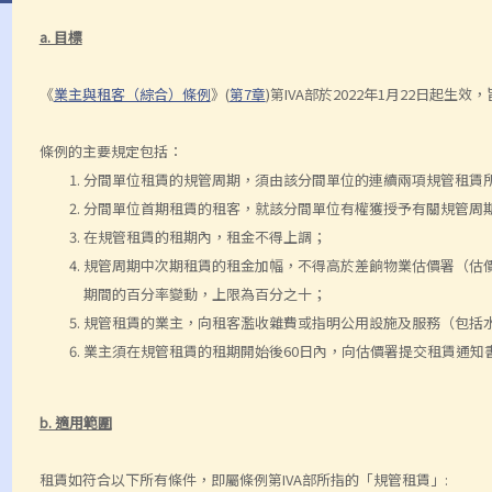
a. 目標
《
業主與租客（綜合）條例
》(
第7章
)第IVA部於2022年1月22日起
條例的主要規定包括：
分間單位租賃的規管周期，須由該分間單位的連續兩項規管租賃
分間單位首期租賃的租客，就該分間單位有權獲授予有關規管周
在規管租賃的租期內，租金不得上調；
規管周期中次期租賃的租金加幅，不得高於差餉物業估價署（估
期間的百分率變動，上限為百分之十；
規管租賃的業主，向租客濫收雜費或指明公用設施及服務（包括
業主須在規管租賃的租期開始後60日內，向估價署提交租賃通知
b. 適用範圍
租賃如符合以下所有條件，即屬條例第IVA部所指的「規管租賃」: