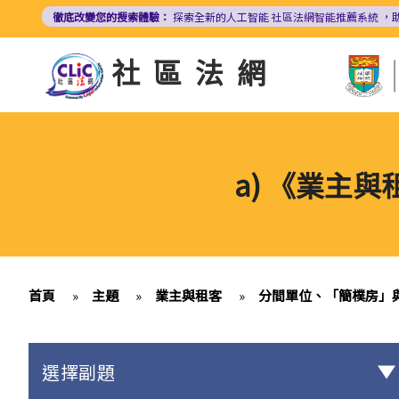
移
徹底改變您的搜索體驗：
探索全新的人工智能
社區法網智能推薦系統
，
至
主
社區法網
內
容
a) 《業主
首頁
»
主題
»
業主與租客
»
分間單位、「簡樸房」
選擇副題