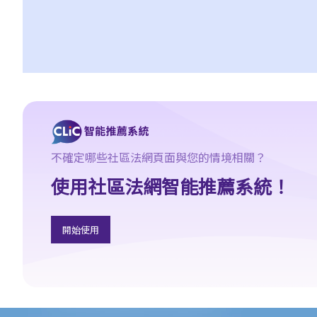
差餉、管理費及其他費用
追討欠租及收樓
1. 我的租客已經欠租兩個月，我怎樣才可以追討欠租及收回物業？
2. 我的租客已經欠租好幾個月。我可否不訴諸法庭而破門入屋、丟
掉租客的物品及轉換門鎖，以收回物業？
3. 我的租客因輕微漏水問題或不適/干擾而拒絕支付或扣除了幾個月
的租金。 他/她可以這樣做嗎？這是在追討欠租/沒收租賃權的案件
中有效的辯護理由嗎？
不確定哪些社區法網頁面與您的情境相關？
4. 有關執達事務
使用社區法網智能推薦系統！
判決摘要1：租客繳交租金的責任獨立於租約中業主一方的承諾或責
任 (Charmway Development Ltd 訴 Long China Engineering Ltd)
判決摘要2：租客未按時支付租金或其他應付款項之利息條款是可執
開始使用
行的 (Luvpa Ltd 訴 Honor City HK Pharmacy Ltd)
使用或佔用出租物業的一般守則
1. 為何必須確定物業的主要用途，例如「住宅」或「非住宅」用
途，以及如何確定？