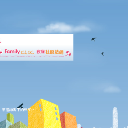
，須諮詢閣下的律師。