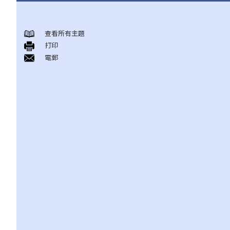
簽署租約之前應注意的事項
查看所有主題
1. 香港有甚麼政府部門專門處理有關租賃的事項？假若在租賃事項
打印
上出現糾紛／問題，應向那一個部門求助？
電郵
2. 有關政府物業（例如公屋單位或政府商場舖位）的租務問題，我
怎樣能獲得更多資料？
3. 「租賃」（tenancy）和「特許權」（licence）有甚麼分別？
4. 我可以轉換或使用我的物業（或其分隔式房間）批出短期租約/特
許權以提供房間或床位（類似於Airbnb住宿或「膠囊旅館」）嗎？
5. 當雙方簽署正式租約之前，業主有時會要求租客簽署一份類似臨
時租約的文件（可能會被稱為「租契協議」或「租約確定書」）。
簽署這份文件有甚麽後果？
6. 我可否出租或以其他方式容許佔用人入住《房屋條例》下的資助
房屋（例如公屋或居者有其屋計劃）？
7. 外國人可以在香港租用物業嗎？
8. 如果我是公司派遣來香港工作的外國人，我在本地租用單位時有
甚麼需要特別注意？