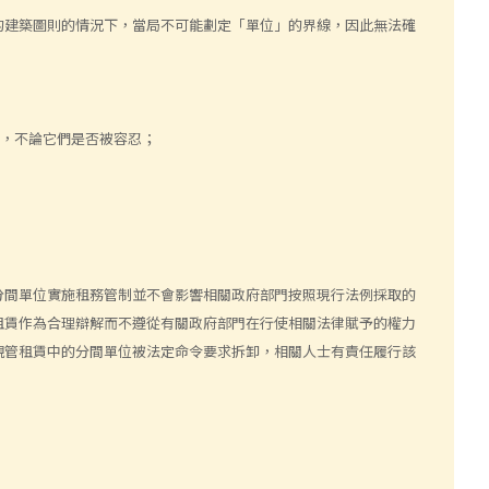
的建築圖則的情況下，當局不可能劃定「單位」的界線，因此無法確
賃，不論它們是否被容忍；
分間單位實施租務管制並不會影響相關政府部門按照現行法例採取的
租賃作為合理辯解而不遵從有關政府部門在行使相關法律賦予的權力
規管租賃中的分間單位被法定命令要求拆卸，相關人士有責任履行該