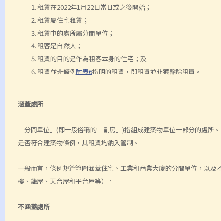
租賃在2022年1月22日當日或之後開始；
租賃屬住宅租賃；
租賃中的處所屬分間單位；
租客是自然人；
租賃的目的是作為租客本身的住宅；及
租賃並非條例
附表6
指明的租賃，即租賃並非獲豁除租賃。
涵蓋處所
「分間單位」(即一般俗稱的「劏房」)指組成建築物單位一部分的處所
是否符合建築物條例，其租賃均納入管制。
一般而言，條例規管範圍涵蓋住宅、工業和商業大廈的分間單位，以及
樓、籠屋、天台屋和平台屋等）。
不涵蓋處所