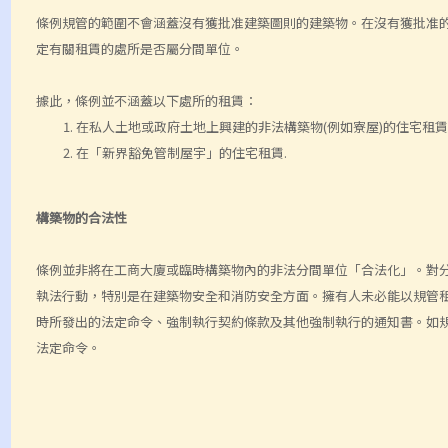
條例規管的範圍不會涵蓋沒有獲批准建築圖則的建築物。在沒有獲批准
定有關租賃的處所是否屬分間單位。
據此，條例並不涵蓋以下處所的租賃：
在私人土地或政府土地上興建的非法構築物(例如寮屋)的住宅租
在「新界豁免管制屋宇」的住宅租賃.
構築物的合法性
條例並非將在工商大廈或臨時構築物內的非法分間單位「合法化」。對
執法行動，特別是在建築物安全和消防安全方面。擁有人未必能以規管
時所發出的法定命令、強制執行契約條款及其他強制執行的通知書。如
法定命令。