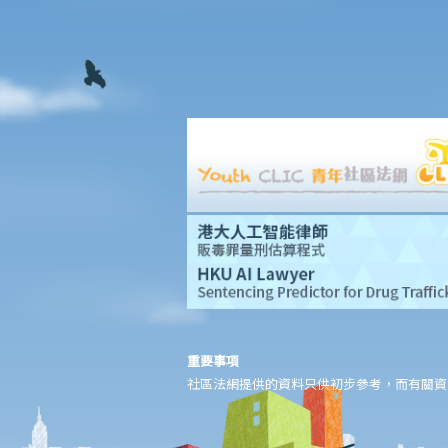
2.我的租客把租給他的住宅物業用作商業用途（用作辦公室）。此
等行為會否影響我作為業主的權益或使我負上任何責任？假若租客
在物業內進行刑事性的活動，我可能會面對甚麼問題？
3. 我租住一個大廈單位，鄰居每在深夜時分大唱卡啦OK，擾人清
夢。我向大廈管理處投訴，得到的答覆卻指出：由於我只是租客而
不是物業擁有人，所以大廈公契沒有賦予我任何權利，因而無權作
出投訴。這是否正確及我可以怎樣做？
4. 如果租客對鄰居造成滋擾，作為業主要負上責任嗎？業主可以向
租客追討任何補償嗎？
5. 怎樣為之「結構性改動」？租客有權對物業進行結構性改動嗎？
6. 我是工業單位的租客。我和業主在簽訂租約時的共識是我會租用
該物業做住宅用途。業主後來將我逐出該物業。我可以透過法律程
序執行有關租約及追討補償嗎？
重要事項
分租
社區法網提供的資料只供初步參考，而有關資
按揭物業
1. 我收到銀行來信，聲稱為我所租用物業的承按人，又稱由於我與