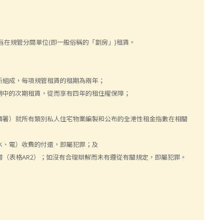
生效，旨在規管分間單位(即一般俗稱的「劏房」)租賃。
所組成，每項規管租賃的租期為兩年；
期中的次期租賃，從而享有四年的租住權保障；
價署）就所有類別私人住宅物業編製和公布的全港性租金指數在相關
水、電）收費的付還，即屬犯罪；及
書（表格AR2）；如沒有合理辯解而未有遵從有關規定，即屬犯罪。