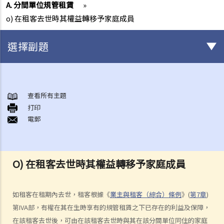
A. 分間單位規管租賃
»
o) 在租客去世時其權益轉移予家庭成員
選擇副題
簽署租約之前應注意的事項
1. 香港有甚麼政府部門專門處理有關租賃的事項？假若在租賃事項上出
查看所有主題
打印
現糾紛／問題，應向那一個部門求助？
電郵
2. 有關政府物業（例如公屋單位或政府商場舖位）的租務問題，我怎樣
能獲得更多資料？
3. 「租賃」（tenancy）和「特許權」（licence）有甚麼分別？
O) 在租客去世時其權益轉移予家庭成員
4. 我可以轉換或使用我的物業（或其分隔式房間）批出短期租約/特許權
以提供房間或床位（類似於Airbnb住宿或「膠囊旅館」）嗎？
5. 當雙方簽署正式租約之前，業主有時會要求租客簽署一份類似臨時租
如租客在租期內去世，租客根據《
業主與租客（綜合）條例
》(
第7章
)
約的文件（可能會被稱為「租契協議」或「租約確定書」）。簽署這份
第IVA部，有權在其在生時享有的規管租賃之下已存在的利益及保障，
文件有甚麽後果？
在該租客去世後，可由在該租客去世時與其在該分間單位同住的家庭