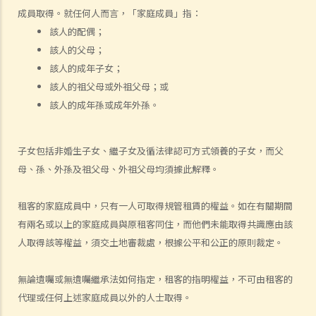
6. 我可否出租或以其他方式容許佔用人入住《房屋條例》下的資助房屋
成員取得。就任何人而言，「家庭成員」指：
（例如公屋或居者有其屋計劃）？
該人的配偶；
7. 外國人可以在香港租用物業嗎？
該人的父母；
8. 如果我是公司派遣來香港工作的外國人，我在本地租用單位時有甚麼
該人的成年子女；
需要特別注意？
該人的祖父母或外祖父母；或
9. 部份處所的地契中載有承諾、條款及細則不容許佔用人出租作住宅用
該人的成年孫或成年外孫。
途 (例如：已登記或非登記寮屋、天台違例建築物、工業大廈、貨櫃屋
或農地上的帳篷車)。涉及這類處所的租約具法律約束力嗎？
子女包括非婚生子女、繼子女及循法律認可方式領養的子女，而父
判決摘要1：若欠缺租約必須具備的條款，便不構成具法律約束力的合
母、孫、外孫及祖父母、外祖父母均須據此解釋。
約 (World Food Fair Ltd 訴 Hong Kong Island Development Ltd)
判決摘要2：無就租賃物業於租賃期間適合居住或適合租客使用的隱含
租客的家庭成員中，只有一人可取得規管租賃的權益。如在有關期間
保證（陳敏莊 訴 唐幟章）
有兩名或以上的家庭成員與原租客同住，而他們未能取得共識應由該
判決摘要3：干擾安寧享用需要對物業的享用造成一定程度的實質性物
人取得該等權益，須交土地審裁處，根據公平和公正的原則裁定。
理干擾（Ridge Ltd 訴 Golden Castle Ltd）
判決摘要4：業主在簽署租約之後同意的事情在法律上很可能沒有約束
無論遺囑或無遺囑繼承法如何指定，租客的指明權益，不可由租客的
力（紀秋月 訴 蔡家榮）
代理或任何上述家庭成員以外的人士取得。
在簽署租約之後，應該如何處理該等文件？