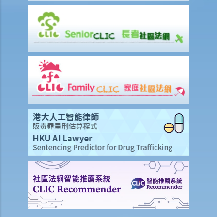
的 (Luvpa Ltd 訴 Honor City HK Pharmacy Ltd)
使用或佔用出租物業的一般守則
1. 為何必須確定物業的主要用途，例如「住宅」或「非住宅」用途，以
及如何確定？
2.我的租客把租給他的住宅物業用作商業用途（用作辦公室）。此等行
為會否影響我作為業主的權益或使我負上任何責任？假若租客在物業內
進行刑事性的活動，我可能會面對甚麼問題？
3. 我租住一個大廈單位，鄰居每在深夜時分大唱卡啦OK，擾人清夢。我
向大廈管理處投訴，得到的答覆卻指出：由於我只是租客而不是物業擁
有人，所以大廈公契沒有賦予我任何權利，因而無權作出投訴。這是否
正確及我可以怎樣做？
4. 如果租客對鄰居造成滋擾，作為業主要負上責任嗎？業主可以向租客
追討任何補償嗎？
5. 怎樣為之「結構性改動」？租客有權對物業進行結構性改動嗎？
6. 我是工業單位的租客。我和業主在簽訂租約時的共識是我會租用該物
業做住宅用途。業主後來將我逐出該物業。我可以透過法律程序執行有