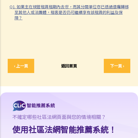
Q1. 如業主在規管租賃租期內去世，而其分間單位亦已透過遺囑轉移
1. 如何計算租約的印花稅？
至其他人或法團體，租客是否仍可繼續享有該租賃的利益及保
障？
2. 假若沒有為租約加蓋印花，會有甚麼後果？
3. 為甚麼有些租約必須在土地註冊處註冊，有些則毋須註冊？
判決摘要：物業買賣是否受到租賃續租選擇權約束取決於具體情況
(Chan Yiu Tong 訴 Wellmake Investments Ltd)
4. 物業稅如何計算？
租金
‹ 上一頁
返回首頁
下一頁 ›
a) 概述
b) 免租期
c) 分攤租金
1. 租約訂明須在每月1日預繳租金。租期即將在1月15日終止。租客須在
1月1日繳交整個月的租金嗎？如要的話，業主要在之後要向租客退回1
不確定哪些社區法網頁面與您的情境相關？
月16日至31日期間的租金嗎？
使用社區法網智能推薦系統！
d) 繳付租金