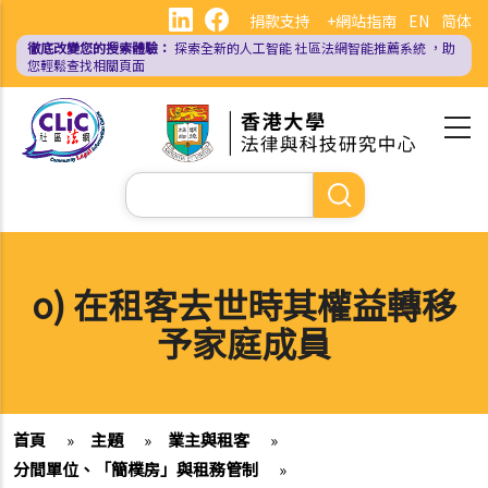
移
捐款支持
+網站指南
EN
简体
至
徹底改變您的搜索體驗：
探索全新的人工智能
社區法網智能推薦系統
，助
主
您輕鬆查找相關頁面
內
容
Search
o) 在租客去世時其權益轉移
予家庭成員
首頁
»
主題
»
業主與租客
»
分間單位、「簡樸房」與租務管制
»