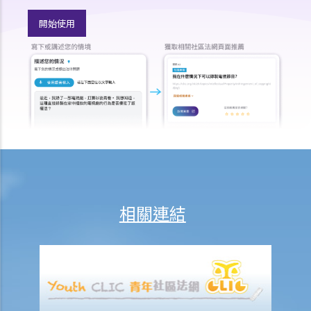
1. 如果業主沒有履行其維修責任， 租客可否扣起一部份租金？
2. 水龍頭損壞了。業主有責任作維修，但拒絕這樣做。我花了 $500 更
開始使用
換新的水龍頭。我可否少交 $500 租金？
e) 暫緩租金
f) 租金調整
差餉、管理費及其他費用
追討欠租及收樓
1. 我的租客已經欠租兩個月，我怎樣才可以追討欠租及收回物業？
2. 我的租客已經欠租好幾個月。我可否不訴諸法庭而破門入屋、丟掉租
客的物品及轉換門鎖，以收回物業？
3. 我的租客因輕微漏水問題或不適/干擾而拒絕支付或扣除了幾個月的租
相關連結
金。 他/她可以這樣做嗎？這是在追討欠租/沒收租賃權的案件中有效的
辯護理由嗎？
4. 有關執達事務
判決摘要1：租客繳交租金的責任獨立於租約中業主一方的承諾或責任
(Charmway Development Ltd 訴 Long China Engineering Ltd)
判決摘要2：租客未按時支付租金或其他應付款項之利息條款是可執行