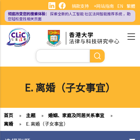
跳
捐款支持
+网站指南
EN
繁體
转
彻底改变您的搜索体验：
探索全新的人工智能
社区法网智能推荐系统
，助
到
您轻松查找相关页面
主
要
内
容
搜
索
E. 离婚（子女事宜）
首页
»
主题
»
婚姻、家庭及同居关系事宜
»
离婚
»
E. 离婚（子女事宜）