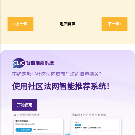
支付方后来发现接受方在结婚时已在内地和其他人合法结婚，支付方是
否可以(a)根据新证据撤销判决，(b)请求法庭宣告婚姻因重婚而无效，以
及(c)请求取消对方获得附属济助的权利？
‹ 上一页
返回首页
下一页 ›
I. 同居
A. 香港不接纳「事实婚姻」
B. 遗产分配
C. 保障同居伴侣免受暴力对待
D. 父母的权利
E. 同居关系双方分手
不确定哪些社区法网页面与您的情境相关？
1. 婚前协议和同居协议有甚么区别？
使用社区法网智能推荐系统！
2. 我的伴侣是香港居民，而我不是香港居民。我们一起生活了一年，但
未婚。我们的孩子也能获得香港永久居留权吗？
开始使用
3. 如果我在与伴侣同居时对其居所或所在小区造成损毁，我是否需要承
担任何责任？
J. 变性人的婚姻
1. 我在香港合法结婚。如果后来我的配偶变性，我的婚姻还有效吗？