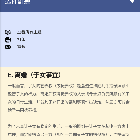
选择副题
结婚及同居事宜
A. 概述
查看所有主題
打印
B. 香港认可的婚姻关系
電郵
1. 如果我在香港以外地方结婚，是否需要通知香港政府更新我的婚姻状
况？
2. 我在香港以外的地方结婚，但担心在香港不被承认。我可以在香港登
E. 离婚（子女事宜）
记结婚吗？
一般而言，子女的管养权（或抚养权）是指透过法庭判令授予照顾和
C. 办理婚姻登记及举行婚礼
监管子女的权力。离婚后获得抚养权的父亲或母亲须负责照顾有关子
A. 在香港结婚的条件
女的日常生活，并就其子女日常的福利事项作出决定。法庭亦可能会
B. 结婚登记程序
给予共同抚养权。
C. 婚姻的有效性
D. 《婚姻条例》下的罪行
为了尽量让子女有稳定的生活，一般的惯例是让子女在其中一方家中
E. 婚姻协议书
居住，而定期探望另一方（即另一方拥有子女的探视权），而探望安