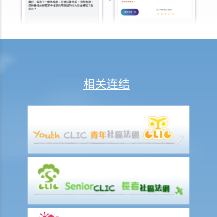
K. 同性婚姻／公民伙伴关系
1. 于海外结婚的同性伴侣在香港享有的权益及福利
2. 同性伴侣需要回到他们结婚的国家才能离婚吗？他们是否需要向香港
政府更新婚姻状况为离婚？
L. 假结婚
相关连结
1. 假结婚可以被起诉那些刑事罪行以及刑罚是甚么？
2. 如何证明一段婚姻是假结婚？
3. 如果我涉及假结婚，这是否自动意味着婚姻为无效？
M. 婚姻状况记录
N. 常见问题
1. 在香港结婚有年龄限制吗？
2. 我的妻子是澳洲人。我想她来香港与我同住。我要怎样做？
3. 我几年前在内地结婚，但后来丈夫离开了我，不知所踪。我现在想在
香港再结婚了，我有可能干犯重婚罪吗？
4. 我怀疑妻子红杏出墙，我可否藉此理由离婚？