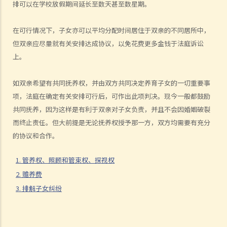
排可以在学校放假期间延长至数天甚至数星期。
A. 婚姻协议书的法律地位
B. 婚前协议书及公共政策
在可行情况下，子女亦可以平均分配时间居住于双亲的不同居所中，
C. 分居协议
但双亲应尽量就有关安排达成协议，以免花费更多金钱于法庭诉讼
1. 如果夫妻打算离婚，签订分居协议有甚么好处？
上。
2. 如果一方在聆讯前不再同意分居协议的条款，应该怎样处理？
F. 与非香港居民结婚
如双亲希望有共同抚养权，并由双方共同决定养育子女的一切重要事
项，法庭在确定有关安排可行后，可作出此项判决。现今一般都鼓励
A. 香港居民与海外人士结婚（中国内地人士除外）
共同抚养，因为这样是有利于双亲对子女负责，并且不会因婚姻破裂
B. 香港永久居民与内地人士结婚
而终止责任。但大前提是无论抚养权授予那一方，双方均需要有充分
C. 在港就业／就读的海外或中国内地人士的海外配偶（包括中国内地）
的协议和合作。
G. 已婚人士享有的福利与权益
A. 已婚人士免税额
1. 管养权、照顾和管束权、探视权
B. 供养父母及供养祖父母或外祖父母免税额
2. 赡养费
3. 排解子女纠纷
H. 重婚
1. 如果我在国外和同性结婚，然后又在香港嫁给别人，算不算重婚？
2. 在离婚呈请中，其中一方已被法庭命令为另一方支付附属济助。如果