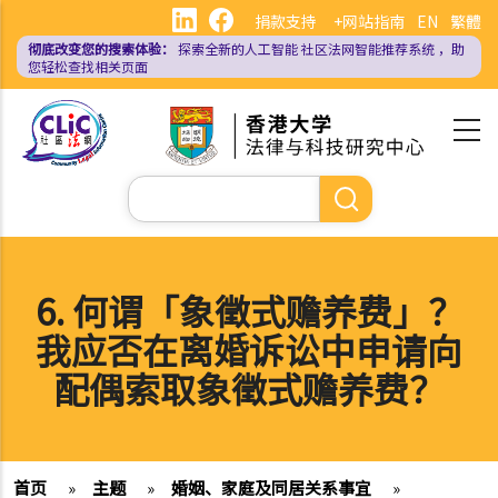
跳
捐款支持
+网站指南
EN
繁體
转
彻底改变您的搜索体验：
探索全新的人工智能
社区法网智能推荐系统
，助
到
您轻松查找相关页面
主
要
内
容
搜
索
6. 何谓「象徵式赡养费」？
我应否在离婚诉讼中申请向
配偶索取象徵式赡养费？
首页
»
主题
»
婚姻、家庭及同居关系事宜
»