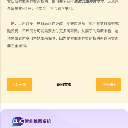
留日后索取赡养费的权利，便可要求获得
象徵式赡养费命令
。这或许
B. 结婚登记程序
是每年支付1元，但实际上不会真正支付。
C. 婚姻的有效性
D. 《婚姻条例》下的罪行
可是，上述命令可在日后再作更改。丈夫应注意，如同意支付象徵式
E. 婚姻协议书
赡养费，日后便有可能需要支付更多赡养费。从妻子的角度来看，这
A. 婚姻协议书的法律地位
项象徵式命令可为她带来保障，因为她索取赡养费的权利得以保留而
非完全撤销。
B. 婚前协议书及公共政策
C. 分居协议
1. 如果夫妻打算离婚，签订分居协议有甚么好处？
2. 如果一方在聆讯前不再同意分居协议的条款，应该怎样处理？
F. 与非香港居民结婚
‹ 上一页
返回首页
下一页 ›
A. 香港居民与海外人士结婚（中国内地人士除外）
B. 香港永久居民与内地人士结婚
C. 在港就业／就读的海外或中国内地人士的海外配偶（包括中国内地）
G. 已婚人士享有的福利与权益
A. 已婚人士免税额