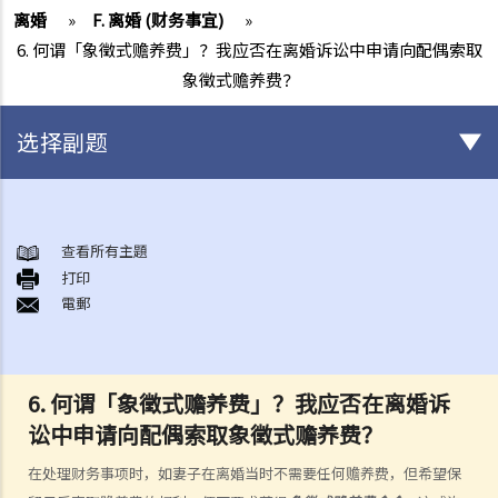
离婚
»
F. 离婚 (财务事宜)
»
6. 何谓「象徵式赡养费」？我应否在离婚诉讼中申请向配偶索取
象徵式赡养费？
选择副题
结婚及同居事宜
A. 概述
查看所有主題
打印
B. 香港认可的婚姻关系
電郵
1. 如果我在香港以外地方结婚，是否需要通知香港政府更新我的婚姻状
况？
2. 我在香港以外的地方结婚，但担心在香港不被承认。我可以在香港登
6. 何谓「象徵式赡养费」？我应否在离婚诉
记结婚吗？
讼中申请向配偶索取象徵式赡养费？
C. 办理婚姻登记及举行婚礼
在处理财务事项时，如妻子在离婚当时不需要任何赡养费，但希望保
A. 在香港结婚的条件