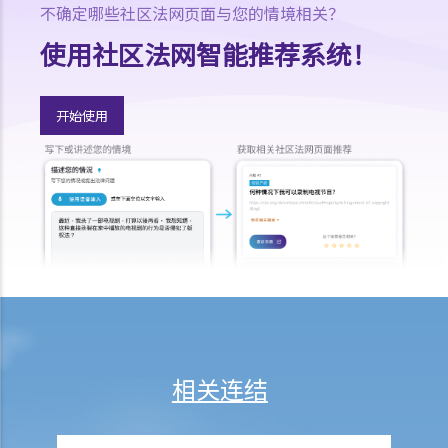
不确定哪些社区法网页面与您的情境相关？
B. 供养父母及供养祖父母或外祖父母免税额
使用社区法网智能推荐系统！
H. 重婚
1. 如果我在国外和同性结婚，然后又在香港嫁给别人，算不算重婚？
2. 在离婚呈请中，其中一方已被法庭命令为另一方支付附属济助。如果
开始使用
支付方后来发现接受方在结婚时已在内地和其他人合法结婚，支付方是
否可以(a)根据新证据撤销判决，(b)请求法庭宣告婚姻因重婚而无效，以
及(c)请求取消对方获得附属济助的权利？
I. 同居
A. 香港不接纳「事实婚姻」
B. 遗产分配
C. 保障同居伴侣免受暴力对待
D. 父母的权利
E. 同居关系双方分手
相关连结
1. 婚前协议和同居协议有甚么区别？
2. 我的伴侣是香港居民，而我不是香港居民。我们一起生活了一年，但
未婚。我们的孩子也能获得香港永久居留权吗？