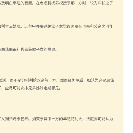
龄及明白事理的程度。在考虑将抚养权授予那一方时，较为年长之子
福利官去处理。过程中亦要避免让子女觉得需要在母亲和父亲之间作
经由法庭福利官去获取子女的意愿。
生活，而不是分别判给双亲每一方。然而经衡量后，如认为这是最佳
下，应尽可能安排兄弟姊妹定期相见。
子女判归母亲管养。如双亲其中一方的年纪特别大，法庭亦可能认为