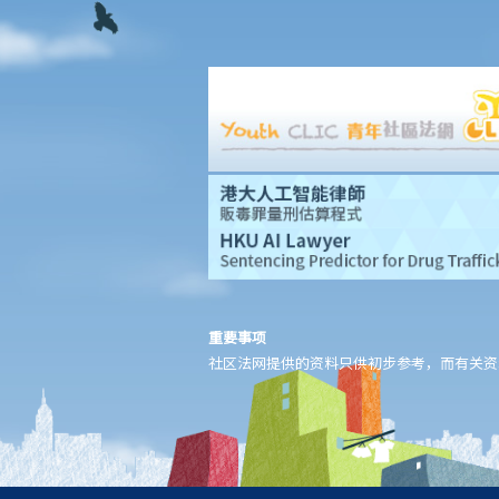
5. 体罚与暴力：界限是什么？
管养和监护儿童
A. 由健在的父母委任临时监护人
B. 由法庭委任监护人
C. 《未成年人监护条例》
D. 儿童的管养权
离婚
A. 概述离婚带来的影响
B. 其他解决婚姻问题之方法
1. 除了向法庭申请离婚之外，还有什么其他渠道解决双方之分歧？
有关方法与离婚诉讼有何差异？
重要事项
2. 家事调解有什么优点？
社区法网提供的资料只供初步参考，而有关资
3. 那些官方或义务性质的机构可为夫妇在离婚前后提供家事调解服
务？
C. 离婚（先决条件）
1. 在离婚或婚姻诉讼中，如我无法负担聘请代表律师的费用，我可