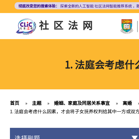
跳
彻底改变您的搜索体验：
探索全新的人工智能
社区法网智能推荐系统
，
转
到
社区法网
主
要
内
容
1. 法庭会考虑
首页
»
主题
»
婚姻、家庭及同居关系事宜
»
离婚
1. 法庭会考虑什么因素，才会将子女抚养权判给其中一方或双
选择副题