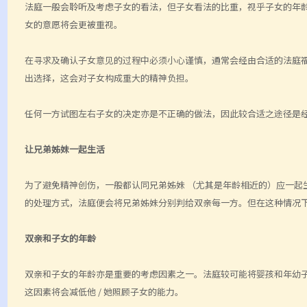
法庭一般会聆听及考虑子女的看法，但子女看法的比重，视乎子女的年
女的意愿将会更被重视。
在寻求及确认子女意见的过程中必须小心谨慎，通常会经由合适的法庭
出选择，这会对子女构成重大的精神负担。
任何一方试图左右子女的决定亦是不正确的做法，因此较合适之途径是
让兄弟姊妹一起生活
为了避免精神创伤，一般都认同兄弟姊妹 （尤其是年龄相近的）应一起
的处理方式，法庭便会将兄弟姊妹分别判给双亲每一方。但在这种情况
双亲和子女的年龄
双亲和子女的年龄亦是重要的考虑因素之一。法庭较可能将婴孩和年幼
这因素将会减低他 / 她照顾子女的能力。