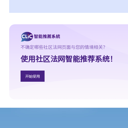
3. 我几年前在内地结婚，但后来丈夫离开了我，不知所踪。我现在
想在香港再结婚了，我有可能干犯重婚罪吗？
4. 我怀疑妻子红杏出墙，我可否藉此理由离婚？
5. 我是一名女性，与男朋友同居，并不打算结婚。我们在法律上的
保障会较少吗？
6. 我快将要结婚了。我的父亲很富有，他不大相信我的未婚夫，建
不确定哪些社区法网页面与您的情境相关？
议我与未婚夫订立婚姻协议书。甚么是婚姻协议书？
使用社区法网智能推荐系统！
7. 婚姻协议具法律效力吗？
父母权利和义务
1. 父亲对非婚生子女有父母权利吗？如果非婚生子女在出生登记时
开始使用
未有注册父亲名字，该名父亲其后是否可以行使父母权利？需要子
女的母亲同意吗？是否需要任何证据（例如脱氧核醣核酸测试报
告）？
2. 在香港，同性伴侣是否享有与异性伴侣相同的育儿权？
3. 未满18岁的青少年能不顾父母反对整容吗？
4. 与父母职责有关的罪行