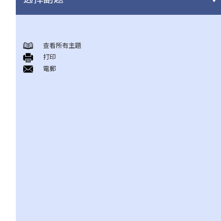
结婚及同居事宜
查看所有主題
A. 概述
打印
B. 香港认可的婚姻关系
電郵
1. 如果我在香港以外地方结婚，是否需要通知香港政府更新我的婚
姻状况？
2. 我在香港以外的地方结婚，但担心在香港不被承认。我可以在香
港登记结婚吗？
C. 办理婚姻登记及举行婚礼
A. 在香港结婚的条件
B. 结婚登记程序
C. 婚姻的有效性
D. 《婚姻条例》下的罪行
E. 婚姻协议书