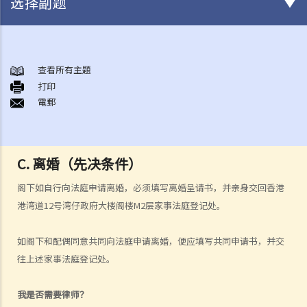
选择副题
结婚及同居事宜
A. 概述
查看所有主題
打印
B. 香港认可的婚姻关系
電郵
1. 如果我在香港以外地方结婚，是否需要通知香港政府更新我的婚姻状
况？
2. 我在香港以外的地方结婚，但担心在香港不被承认。我可以在香港登
C. 离婚（先决条件）
记结婚吗？
阁下如自行向法庭申请离婚，必须填写离婚呈请书，并亲身交回香港
C. 办理婚姻登记及举行婚礼
港湾道12号湾仔政府大楼阁楼M2层家事法庭登记处。
A. 在香港结婚的条件
B. 结婚登记程序
如阁下和配偶同意共同向法庭申请离婚，便应填写共同申请书，并交
C. 婚姻的有效性
往上述家事法庭登记处。
D. 《婚姻条例》下的罪行
E. 婚姻协议书
我是否需要律师？