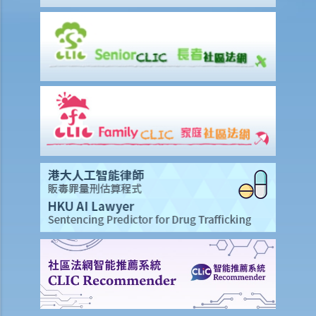
5. 我是一名女性，与男朋友同居，并不打算结婚。我们在法律上的保障
会较少吗？
6. 我快将要结婚了。我的父亲很富有，他不大相信我的未婚夫，建议我
与未婚夫订立婚姻协议书。甚么是婚姻协议书？
7. 婚姻协议具法律效力吗？
父母权利和义务
1. 父亲对非婚生子女有父母权利吗？如果非婚生子女在出生登记时未有
注册父亲名字，该名父亲其后是否可以行使父母权利？需要子女的母亲
同意吗？是否需要任何证据（例如脱氧核醣核酸测试报告）？
2. 在香港，同性伴侣是否享有与异性伴侣相同的育儿权？
3. 未满18岁的青少年能不顾父母反对整容吗？
4. 与父母职责有关的罪行
5. 体罚与暴力：界限是什么？
管养和监护儿童
A. 由健在的父母委任临时监护人
B. 由法庭委任监护人