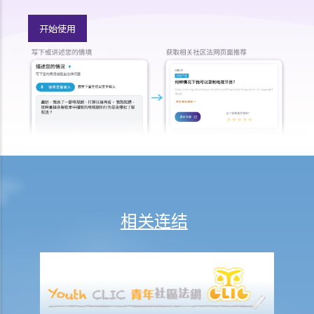
K. 同性婚姻／公民伙伴关系
开始使用
1. 于海外结婚的同性伴侣在香港享有的权益及福利
2. 同性伴侣需要回到他们结婚的国家才能离婚吗？他们是否需要向香港
政府更新婚姻状况为离婚？
L. 假结婚
1. 假结婚可以被起诉那些刑事罪行以及刑罚是甚么？
2. 如何证明一段婚姻是假结婚？
3. 如果我涉及假结婚，这是否自动意味着婚姻为无效？
M. 婚姻状况记录
N. 常见问题
相关连结
1. 在香港结婚有年龄限制吗？
2. 我的妻子是澳洲人。我想她来香港与我同住。我要怎样做？
3. 我几年前在内地结婚，但后来丈夫离开了我，不知所踪。我现在想在
香港再结婚了，我有可能干犯重婚罪吗？
4. 我怀疑妻子红杏出墙，我可否藉此理由离婚？