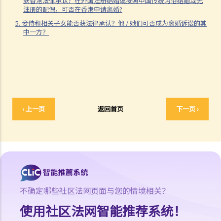
获香港法律承认？在外国注册结婚或按照中国传统习俗结婚或无
支付方后来发现接受方在结婚时已在内地和其他人合法结婚，支付方是
注册的配偶，可否在香港申请离婚?
否可以(a)根据新证据撤销判决，(b)请求法庭宣告婚姻因重婚而无效，以
5. 妾侍和相关子女能否获法律承认？他 / 她们可否成为离婚诉讼的其
中一方？
及(c)请求取消对方获得附属济助的权利？
I. 同居
A. 香港不接纳「事实婚姻」
B. 遗产分配
C. 保障同居伴侣免受暴力对待
D. 父母的权利
‹ 上一页
返回首页
下一页 ›
E. 同居关系双方分手
1. 婚前协议和同居协议有甚么区别？
2. 我的伴侣是香港居民，而我不是香港居民。我们一起生活了一年，但
未婚。我们的孩子也能获得香港永久居留权吗？
3. 如果我在与伴侣同居时对其居所或所在小区造成损毁，我是否需要承
担任何责任？
不确定哪些社区法网页面与您的情境相关？
J. 变性人的婚姻
使用社区法网智能推荐系统！
1. 我在香港合法结婚。如果后来我的配偶变性，我的婚姻还有效吗？