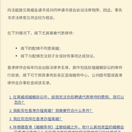
A. 婚姻协议书的法律地位
向法庭提交离婚呈请书或共同申请书便会启动法律程序，因此，事先
B. 婚前协议书及公共政策
寻求法律意见将会较为稳妥。
C. 分居协议
1. 如果夫妻打算离婚，签订分居协议有甚么好处？
在下列情况下，阁下尤其需要代表律师：
2. 如果一方在聆讯前不再同意分居协议的条款，应该怎样处理？
F. 与非香港居民结婚
阁下的配偶不同意离婚；
阁下与配偶无法就子女或财务事项达成协议。
A. 香港居民与海外人士结婚（中国内地人士除外）
B. 香港永久居民与内地人士结婚
香港律师会每年均会出版法律界名录，其中包括处理婚姻诉讼的律师
C. 在港就业／就读的海外或中国内地人士的海外配偶（包括中国内地）
行目录。阁下可于民政事务处各区谘询服务中心，公共图书馆或香港
律师会办事处查阅该名录。
G. 已婚人士享有的福利与权益
A. 已婚人士免税额
1. 在离婚或婚姻诉讼中，如我无法负担聘请代表律师的费用，我可以
B. 供养父母及供养祖父母或外祖父母免税额
怎办？
H. 重婚
2. 我能否在香港办理离婚？我需要符合什么条件？
3. 我应否选择在香港办理离婚？
1. 如果我在国外和同性结婚，然后又在香港嫁给别人，算不算重婚？
4. 除根据香港《婚姻条例》注册结婚之外，有什么其他类型的婚姻会
2. 在离婚呈请中，其中一方已被法庭命令为另一方支付附属济助。如果