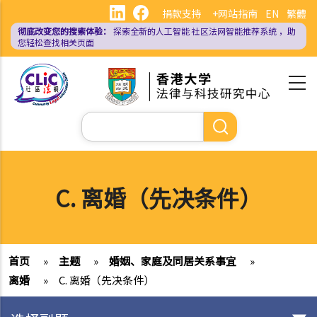
跳
捐款支持
+网站指南
EN
繁體
转
彻底改变您的搜索体验：
探索全新的人工智能
社区法网智能推荐系统
，助
到
您轻松查找相关页面
主
要
内
容
搜
索
C. 离婚（先决条件）
首页
»
主题
»
婚姻、家庭及同居关系事宜
»
离婚
»
C. 离婚（先决条件）